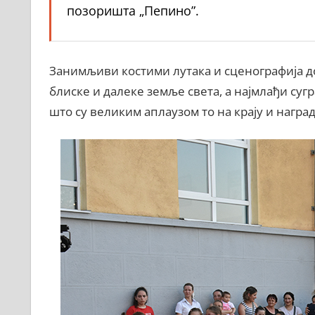
позоришта „Пепино”.
Занимљиви костими лутака и сценографија д
блиске и далеке земље света, а најмлађи су
што су великим аплаузом то на крају и награ