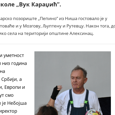
коле „Вук Караџић”.
арско позориште „Пепино” из Ниша гостовало је у
товаће и у Мозгову, Љуптену и Рутевцу. Након тога, д
лико села на територији општине Алексинац.
 и уметност
и низ година
 на
 Србији, а
и, Европи и
ут смо
м је Небојша
директор