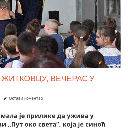
У ЖИТКОВЦУ, ВЕЧЕРАС У
Остави коментар
мала је прилике да ужива у
 „Пут око света”, која је синоћ