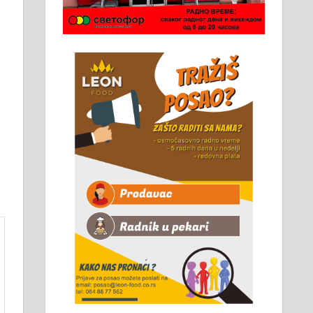
Чистим све врсте димњака.
061/32-13-445