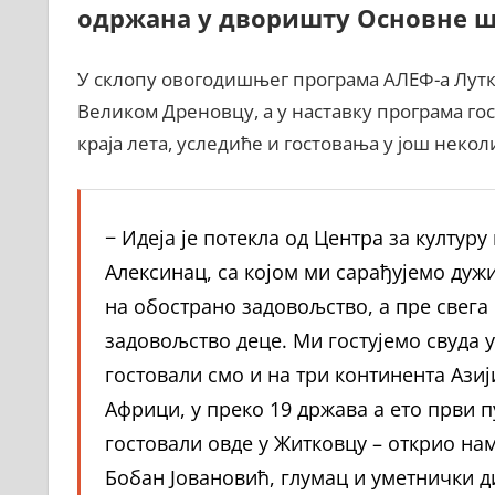
одржана у дворишту Основне ш
У склопу овогодишњег програма АЛЕФ-а Лутк
Великом Дреновцу, а у наставку програма гос
краја лета, уследиће и гостовања у још неко
− Идеја је потекла од Центра за културу
Алексинац, са којом ми сарађујемо дуж
на обострано задовољство, а пре свега
задовољство деце. Ми гостујемо свуда у
гостовали смо и на три континента Азиј
Африци, у преко 19 држава а ето први п
гостовали овде у Житковцу – открио на
Бобан Јовановић, глумац и уметнички 