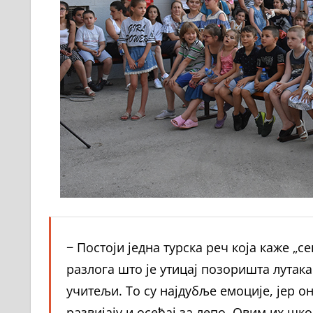
− Постоји једна турска реч која каже „се
разлога што је утицај позоришта лутак
учитељи. То су најдубље емоције, јер он
развијају и осећај за лепо. Овим их шк