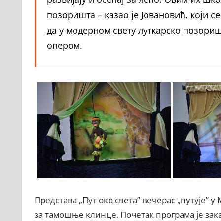
позоришта – казао је Јовановић, који с
да у модерном свету луткарско позори
опером.
Представа „Пут око света” вечерас „путује” у
за тамошње клинце. Почетак програма је заказ