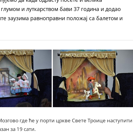
е глумом и луткарством бави 37 година и додао
ште заузима равноправни положај са балетом и
 Мозгово где ће у порти цркве Свете Троице наступити
ан за 19 сати.