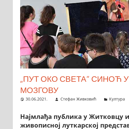
„ПУТ ОКО СВЕТА” СИНОЋ 
МОЗГОВУ
30.06.2021.
Стефан Живковић
Култура
Најмлађа публика у Житковцу и
живописној луткарској представи