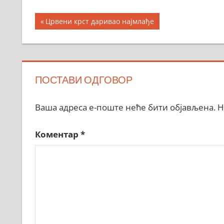
Кретање
Previous
Црвени крст даривао најмлађе
Post:
чланка
ПОСТАВИ ОДГОВОР
Ваша адреса е-поште неће бити објављена.
Н
Коментар
*