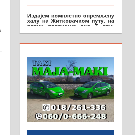
Издајем комплетно опремљену
халу на Житковачком путу, на
плацу површине око 7 ари.
064/321-80-51; 063/102-35-25
о
На продају легализована, нова,
незавршена кућа површине 160
м2 са плацем од 8 ари у
Зеленом виру у Алексинцу.
Могућа замена. 064/21-63-584
ПОСЛОВНИ ОГЛАСИ
Рудник и флотација Рудник
д.о.о. Рудник запошљава 20
помоћника рудара. Услови:
Основна школа, пожељно
радно искуство на истим и
сличним пословима, али не и
неопходан услов. Обезбеђен