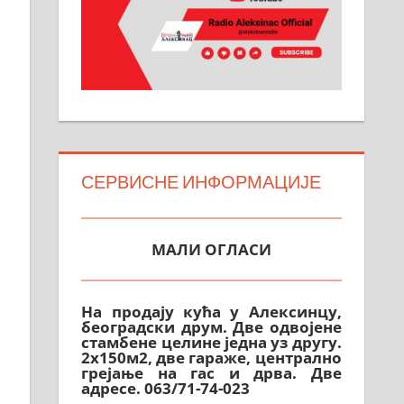
СЕРВИСНЕ ИНФОРМАЦИЈЕ
МАЛИ ОГЛАСИ
На продају кућа у Алексинцу,
београдски друм. Две одвојене
стамбене целине једна уз другу.
2х150м2, две гараже, централно
грејање на гас и дрва. Две
адресе. 063/71-74-023