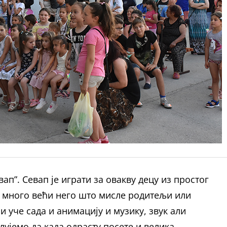
вап”. Севап је играти за овакву децу из простог
а много већи него што мисле родитељи или
и уче сада и анимацију и музику, звук али
олујемо да када одрасту посете и велика