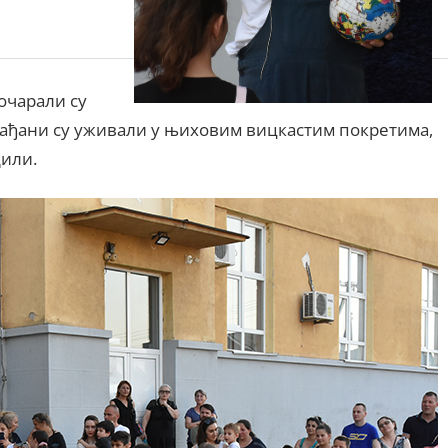
очарали су
грађани су уживали у њиховим вицкастим покретима,
дили.