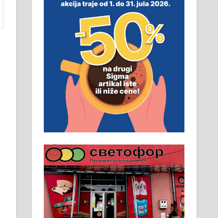
смештај, превоз, исхрана.
032/57-41-122 – локал 22
Пружам услуге завршних
радова у грађевини,
хидроизолације и молерских
радова. 061/25-28-058
Ало таксију потребан возач са Б
категоријом. 064/02-85-511
Потребна два радника за рад на
стоваришту „Липа промет” у
Алексинцу. За више
информација доћи лично на
стовариште у улици Максима
Горког 26 сваког радног дана од
8 до 15 часова. 063/465-045