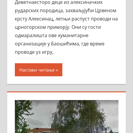
Деветнаесторо деце из алексиначких
рударских породица, захваљујући Црвеном
крсту Алексинац, летњи распуст проводи на
црногорском приморју. Они су гости
одмаралишта ове хуманитарне
организације у Баошићима, где време
проводе уз игру,
Настави читање