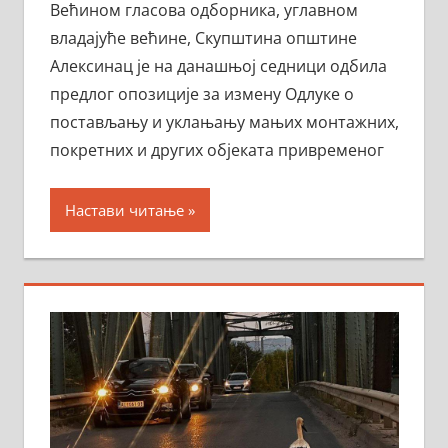
Већином гласова одборника, углавном
владајуће већине, Скупштина општине
Алексинац је на данашњој седници одбила
предлог опозиције за измену Одлуке о
постављању и уклањању мањих монтажних,
покретних и других објеката привременог
Настави читање