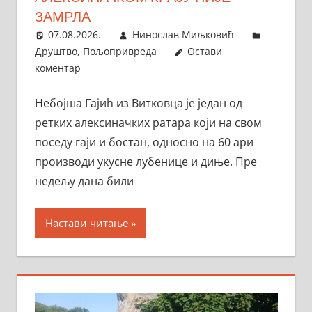
ЗАМРЛА
07.08.2026.
Нинослав Миљковић
Друштво
,
Пољопривреда
Остави
коментар
Небојша Гајић из Витковца је један од
ретких алексиначких ратара који на свом
поседу гаји и бостан, односно на 60 ари
производи укусне лубенице и диње. Пре
недељу дана били
Настави читање