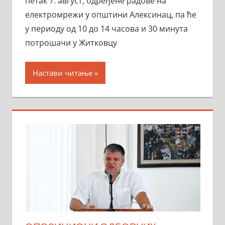
петак 7. август, одређене радове на
електромрежи у општини Алексинац, па ће
у периоду од 10 до 14 часова и 30 минута
потрошачи у Житковцу
Настави читање