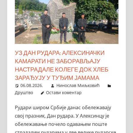
УЗ ДАН РУДАРА: АЛЕКСИНАЧКИ
КАМАРАТИ НЕ ЗАБОРАВЉАЈУ
НАСТРАДАЛЕ КОЛЕГЕ ДОК ХЛЕБ
ЗАРАЂУЈУ У ТУЂИМ ЈАМАМА
06.08.2026.
Нинослав Миљковић
Друштво
Остави коментар
Рудари широм Србије данас обележавају
свој празник, Дан рудара. У Алексинцу је
обележавање почело одавањем поште
страдалим рударима у две велике рударске