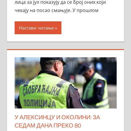
лица за јул показују да се број оних који
чекају на посао смањује. У прошлом
Настави читање
У АЛЕКСИНЦУ И ОКОЛИНИ: ЗА
СЕДАМ ДАНА ПРЕКО 80