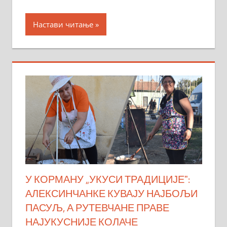
Настави читање
У КОРМАНУ „УКУСИ ТРАДИЦИЈЕˮ:
АЛЕКСИНЧАНКЕ КУВАЈУ НАЈБОЉИ
ПАСУЉ, А РУТЕВЧАНЕ ПРАВЕ
НАЈУКУСНИЈЕ КОЛАЧЕ