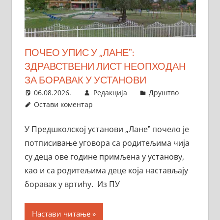
ПОЧЕО УПИС У „ЛАНЕˮ:
ЗДРАВСТВЕНИ ЛИСТ НЕОПХОДАН
ЗА БОРАВАК У УСТАНОВИ
06.08.2026.
Редакција
Друштво
Остави коментар
У Предшколској установи „Ланеˮ почело је
потписивање уговора са родитељима чија
су деца ове године примљена у установу,
као и са родитељима деце која настављају
боравак у вртићу. Из ПУ
Настави читање