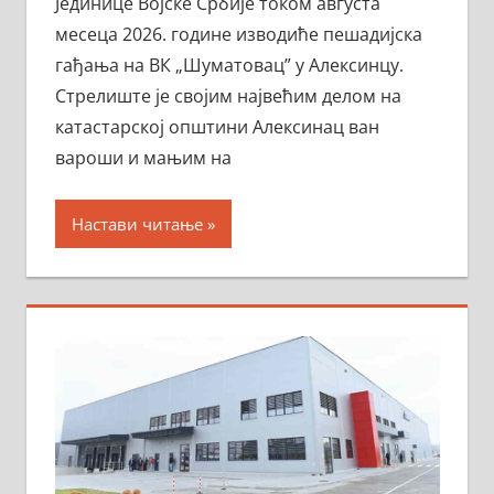
Јединице Војске Србије током августа
месеца 2026. године изводиће пешадијска
гађања на ВК „Шуматовац” у Алексинцу.
Стрелиште је својим највећим делом на
катастарској општини Алексинац ван
вароши и мањим на
Настави читање