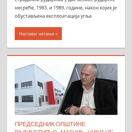
несреће, 1983. и 1989. године, након којих је
обустављена експлоатација угља
Настави читање
ПРЕДСЕДНИК ОПШТИНЕ