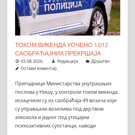
ТОКОМ ВИКЕНДА УОЧЕНО 1.012
САОБРАЋАЈНИХ ПРЕКРШАЈА
03.08.2026.
Редакција
Друштво
Остави коментар
Припадници Министарства унутрашњих
послова у Нишу, у контроли током викенда,
искључили су из саобраћаја 49 возача који
су управљали возилима под дејством
алкохола и једног под утицајем
психоактивних супстанци, наводи