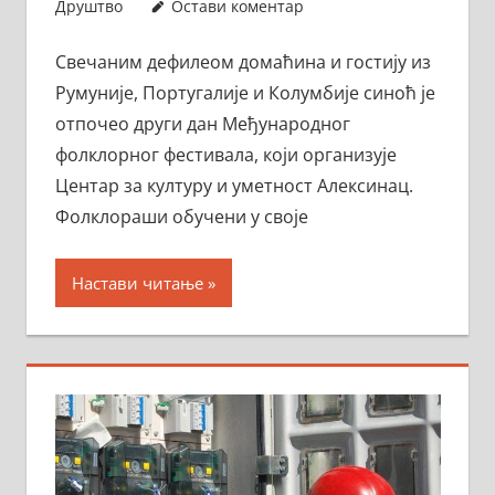
Друштво
Остави коментар
Свечаним дефилеом домаћина и гостију из
Румуније, Португалије и Колумбије синоћ је
отпочео други дан Међународног
фолклорног фестивала, који организује
Центар за културу и уметност Алексинац.
Фолклораши обучени у своје
Настави читање