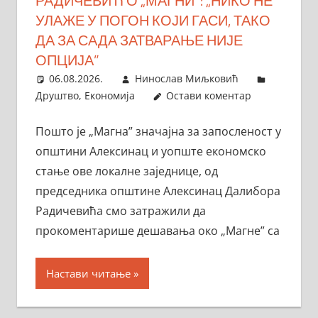
РАДИЧЕВИЋ О „МАГНИ”: „НИКО НЕ
УЛАЖЕ У ПОГОН КОЈИ ГАСИ, ТАКО
ДА ЗА САДА ЗАТВАРАЊЕ НИЈЕ
ОПЦИЈА”
06.08.2026.
Нинослав Миљковић
Друштво
,
Економија
Остави коментар
Пошто је „Магна” значајна за запосленост у
општини Алексинац и уопште економско
стање ове локалне заједнице, од
председника општине Алексинац Далибора
Радичевића смо затражили да
прокоментарише дешавања око „Магне” са
Настави читање