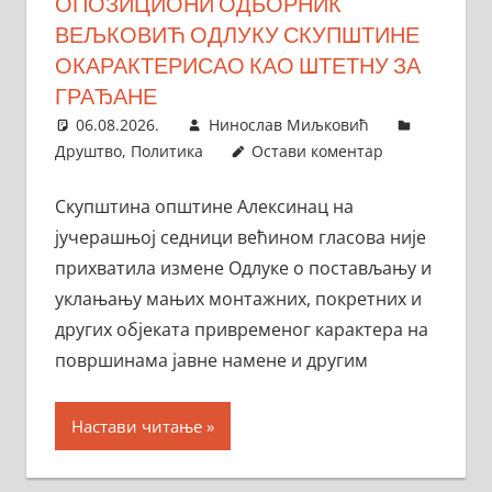
ОПОЗИЦИОНИ ОДБОРНИК
ВЕЉКОВИЋ ОДЛУКУ СКУПШТИНЕ
ОКАРАКТЕРИСАО КАО ШТЕТНУ ЗА
ГРАЂАНЕ
06.08.2026.
Нинослав Миљковић
Друштво
,
Политика
Остави коментар
Скупштина општине Алексинац на
јучерашњој седници већином гласова није
прихватила измене Одлуке о постављању и
уклањању мањих монтажних, покретних и
других објеката привременог карактера на
површинама јавне намене и другим
Настави читање