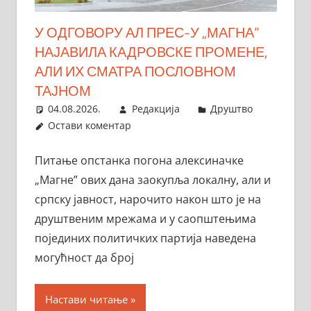
У ОДГОВОРУ АЛ ПРЕС-У „МАГНА”
НАЈАВИЛА КАДРОВСКЕ ПРОМЕНЕ,
АЛИ ИХ СМАТРА ПОСЛОВНОМ
ТАЈНОМ
04.08.2026.
Редакција
Друштво
Остави коментар
Питање опстанка погона алексиначке
„Магне” ових дана заокупља локалну, али и
српску јавност, нарочито након што је на
друштвеним мрежама и у саопштењима
појединих политичких партија наведена
могућност да број
Настави читање