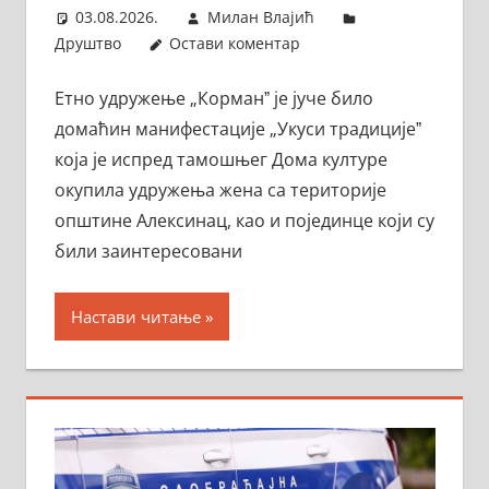
03.08.2026.
Милан Влајић
Друштво
Остави коментар
Етно удружење „Корманˮ је јуче било
домаћин манифестације „Укуси традицијеˮ
која је испред тамошњег Дома културе
окупила удружења жена са територије
општине Алексинац, као и појединце који су
били заинтересовани
Настави читање