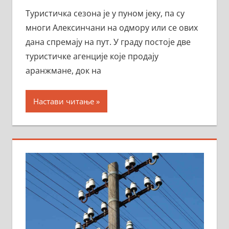
Туристичка сезона је у пуном јеку, па су
многи Алексинчани на одмору или се ових
дана спремају на пут. У граду постоје две
туристичке агенције које продају
аранжмане, док на
Настави читање