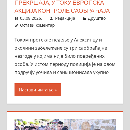
ПРЕКРШАЈА, У ТОКУ ЕВРОПСКА
АКЦИЈА КОНТРОЛЕ САОБРАЋАЈА
03.08.2026.
Редакција
Друштво
Остави коментар
Током протекле недеље у Алексинцу и
околини забележене су три саобраћajне
незгоде у којима није било повређених
особа. У истом периоду полиција је на овом
подручју уочила и санкционисала укупно
Настави читање