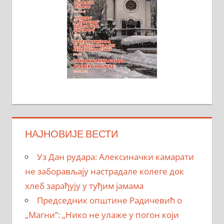
НАЈНОВИЈЕ ВЕСТИ
Уз Дан рудара: Алексиначки камарати
не заборављају настрадале колеге док
хлеб зарађују у туђим јамама
Председник општине Радичевић о
„Магни”: „Нико не улаже у погон који