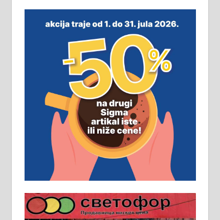
На продају легализована, нова,
незавршена кућа површине 160
м2 са плацем од 8 ари у Зеленом
виру у Алексинцу. Могућа
замена. 064/21-63-584
ПОСЛОВНИ ОГЛАСИ
Рудник и флотација Рудник
д.о.о. Рудник запошљава 20
помоћника рудара. Услови:
Основна школа, пожељно радно
искуство на истим и сличним
пословима, али не и неопходан
услов. Обезбеђен смештај,
превоз, исхрана. 032/57-41-122 –
локал 22
Пружам услуге завршних радова
у грађевини, хидроизолације и