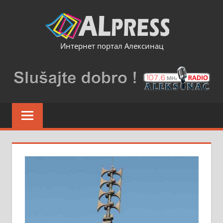
Skip
to
content
Интернет портал Алексинац