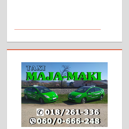
МАЛИ ОГЛАСИ
На продају кућа у Алексинцу,
београдски друм. Две одвојене
стамбене целине једна уз другу.
2х150м2, две гараже, централно
грејање на гас и дрва. Две
адресе. 063/71-74-023
Издајем комплетно опремљену
халу на Житковачком путу, на
плацу површине око 7 ари.
064/321-80-51; 063/102-35-25