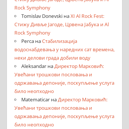
Rock Symphony
Tomislav Donevski
на
XI Al Rock Fest:
Стижу Дивље Јагоде, Црвена Јабука и Al
Rock Symphony
Perca
на
Стабилизација
водоснабдевања у наредних сат времена,
неки делови града добили воду
Aleksandar
на
Директор Марковић:
Увећани трошкови пословања и
одржавања депоније, поскупљење услуга
било неопходно
Matematicar
на
Директор Марковић:
Увећани трошкови пословања и
одржавања депоније, поскупљење услуга
било неопходно