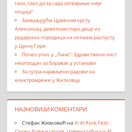
гаси, тако да за сада затварање није
опција”
Захваљујући Црвеном крсту
Алексинац, деветнаесторо деце из
рударских породица на летњем распусту
у Црној Гори
Почео упис у „Ланеˮ: Здравствени лист
неопходан за боравак у установи
За сутра најављени радови на
електромрежи у Житковцу
НАЈНОВИЈИ КОМЕНТАРИ
Стефан Живковић
на
XI Al Rock Fest:
Стижу Дивље Јагоде, Црвена Јабука и Al