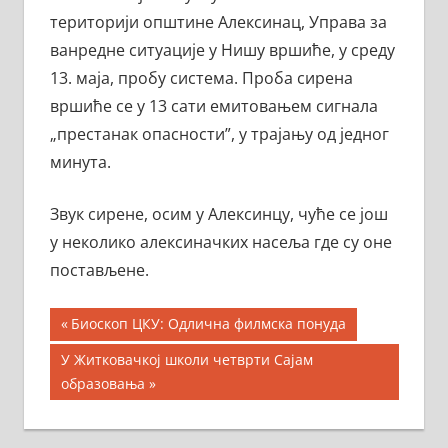
територији општине Алексинац, Управа за
ванредне ситуације у Нишу вршиће, у среду
13. маја, пробу система. Проба сирена
вршиће се у 13 сати емитовањем сигнала
„престанак опасности”, у трајању од једног
минута.
Звук сирене, осим у Алексинцу, чуће се још
у неколико алексиначких насеља где су оне
постављене.
Кретање
Previous
Биоскоп ЦКУ: Одлична филмска понуда
Post:
чланка
Next
У Житковачкој школи четврти Сајам
Post:
образовања