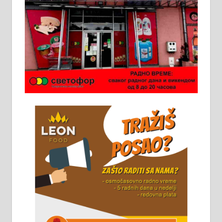
молерских радова. 061/25-28-058
Ало таксију потребан возач са Б
категоријом. 064/02-85-511
Потребна два радника за рад на
стоваришту „Липа промет” у
Алексинцу. За више
информација доћи лично на
стовариште у улици Максима
Горког 26 сваког радног дана од
8 до 15 часова. 063/465-045
Чистим све врсте димњака.
061/32-13-445