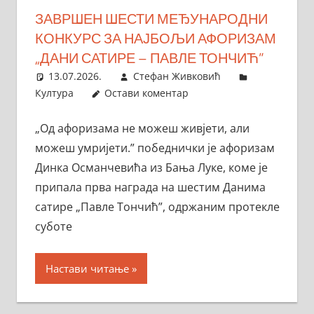
ЗАВРШЕН ШЕСТИ МЕЂУНАРОДНИ
КОНКУРС ЗА НАЈБОЉИ АФОРИЗАМ
„ДАНИ САТИРЕ – ПАВЛЕ ТОНЧИЋ”
13.07.2026.
Стефан Живковић
Култура
Остави коментар
„Од афоризама не можеш живјети, али
можеш умријети.” победнички је афоризам
Динка Османчевића из Бања Луке, коме је
припала прва награда на шестим Данима
сатире „Павле Тончић”, одржаним протекле
суботе
Настави читање