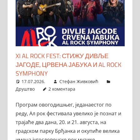
XI AL ROCK FEST: СТИЖУ ДИВЉЕ
ЈАГОДЕ, ЦРВЕНА ЈАБУКА И AL ROCK
SYMPHONY
17.07.2026.
Стефан Живковић
Друштво
2 коментара
Програм овогодишњег, једанаестог по
реду, Ал рок фестивала увелико је познат и
трајаће два дана, 20. и 21. августа, на
градском парку Брђанка и окупиће велика
имена југословенске рок музике.