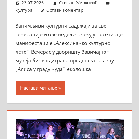
22.07.2026.
Стефан Живковић
Култура
Остави коментар
Занимљиви културни садржаји за све
генерације и ове недеље очекују посетиоце
манифестације „Алексиначко културно
лето”. Вечерас у дворишту Завичајног
музеја биће одиграна представа за децу
„Алиса у граду чуда”, еколошка
Настави читање