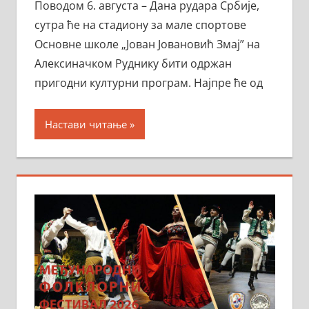
Поводом 6. августа – Дана рудара Србије,
сутра ће на стадиону за мале спортове
Основне школе „Јован Јовановић Змај” на
Алексиначком Руднику бити одржан
пригодни културни програм. Најпре ће од
Настави читање