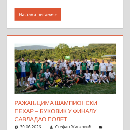
Настави читање
РАЖАЊЦИМА ШАМПИОНСКИ
ПЕХАР – БУКОВИК У ФИНАЛУ
САВЛАДАО ПОЛЕТ
30.06.2026.
Стефан Живковић