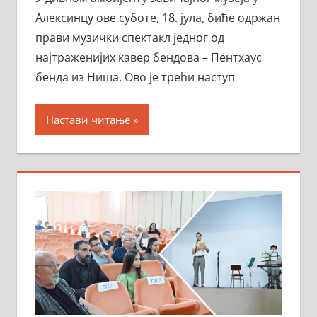
Алексинцу ове суботе, 18. јула, биће одржан
прави музички спектакл једног од
најтраженијих кавер бендова – Пентхаус
бенда из Ниша. Ово је трећи наступ
Настави читање