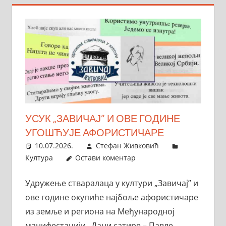
УСУК „ЗАВИЧАЈ” И ОВЕ ГОДИНЕ
УГОШЋУЈЕ АФОРИСТИЧАРЕ
10.07.2026.
Стефан Живковић
Култура
Остави коментар
Удружење стваралаца у култури „Завичај” и
ове године окупиће најбоље афористичаре
из земље и региона на Међународној
манифестацији „Дани сатире – Павле