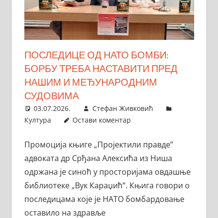
ПОСЛЕДИЦЕ ОД НАТО БОМБИ:
БОРБУ ТРЕБА НАСТАВИТИ ПРЕД
НАШИМ И МЕЂУНАРОДНИМ
СУДОВИМА
03.07.2026.
Стефан Живковић
Култура
Остави коментар
Промоција књиге „Пројектили правде”
адвоката др Срђана Алексића из Ниша
одржана је синоћ у просторијама овдашње
библиотеке „Вук Караџић”. Књига говори о
последицама које је НАТО бомбардовање
оставило на здравље