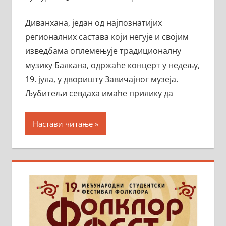
Диванхана, један од најпознатијих
регионалних састава који негује и својим
изведбама оплемењује традиционалну
музику Балкана, одржаће концерт у недељу,
19. јула, у дворишту Завичајног музеја.
Љубитељи севдаха имаће прилику да
Настави читање