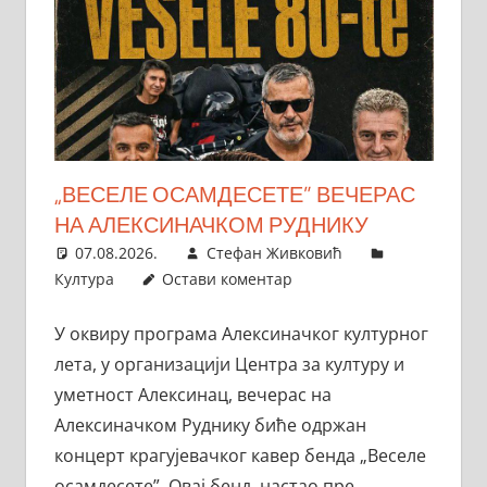
„ВЕСЕЛЕ ОСАМДЕСЕТЕ” ВЕЧЕРАС
НА АЛЕКСИНАЧКОМ РУДНИКУ
07.08.2026.
Стефан Живковић
Култура
Остави коментар
У оквиру програма Алексиначког културног
лета, у организацији Центра за културу и
уметност Алексинац, вечерас на
Алексиначком Руднику биће одржан
концерт крагујевачког кавер бенда „Веселе
осамдесете”. Овај бенд, настао пре