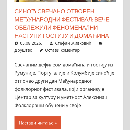
СИНОЋ СВЕЧАНО ОТВОРЕН
МЕЂУНАРОДНИ ФЕСТИВАЛ: ВЕЧЕ
ОБЕЛЕЖИЛИ ФЕНОМЕНАЛНИ
НАСТУПИ ГОСТИЈУ И ДОМАЋИНА
05.08.2026.
Стефан Живковић
Друштво
Остави коментар
Свечаним дефилеом домаћина и гостију из
Румуније, Португалије и Колумбије синоћ је
отпочео други дан Међународног
фолклорног фестивала, који организује
Центар за културу и уметност Алексинац.
Фолклораши обучени у своје
Настави читање