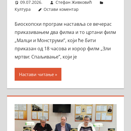
09.07.2026.
Стефан Живковић
Култура
Остави коментар
Биоскопски програм наставља се вечерас
приказивањем два филма и то цртани филм
„Малци и Монструми”, који ће бити
приказан од 18 часова и хорор филм „Зли
мртви: Спаљивање”, који је
Настави читање