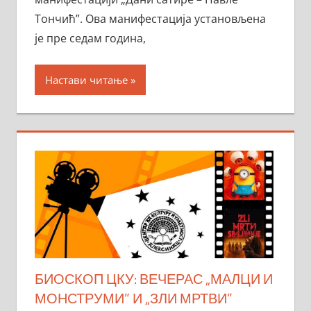
Тончић”. Ова манифестација установљена
је пре седам година,
Настави читање
БИОСКОП ЦКУ: ВЕЧЕРАС „МАЛЦИ И
МОНСТРУМИ” И „ЗЛИ МРТВИ”