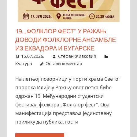
19. „ФОЛКЛОР ФЕСТ” У РАЖАЊ
ДОВОДИ ФОЛКЛОРНЕ АНСАМБЛЕ
ИЗ ЕКВАДОРА И БУГАРСКЕ
15.07.2026.
Стефан Живковић
Култура
Остави коментар
На летњој позорници у порти храма Светог
пророка Илије у Ражњу овог петка биће
одржан 19. Међународни студентски
фестивал фолкора „Фолклор фест”. Ова
манифестација представља јединствену
прилику да публика, гости