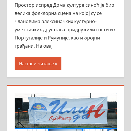
Простор испред Дома културе синоћ је био
велика фолклорна сцена на којој су се
члановима алексиначких културно-
уметничких друштава придружили гости из
Португалије и Румуније, као и бројни
грађани. На овај
Настави читање