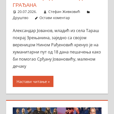
ГРАЂАНА
20.07.2026.
Стефан Живковић
Друштво
Остави коментар
Александар Јованов, младић из села Тараш
покрај Зрењанина, заједно са својом
вереницом Нином Рађеновић кренуо је на
хуманитарни пут од 18 дана пешачења како
би помогао Срђану Јовановићу, маленом
дечаку
Настави читање