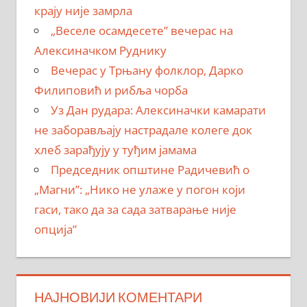
крају није замрла
„Веселе осамдесете” вечерас на
Алексиначком Руднику
Вечерас у Трњану фолклор, Дарко
Филиповић и рибља чорба
Уз Дан рудара: Алексиначки камарати
не заборављају настрадале колеге док
хлеб зарађују у туђим јамама
Председник општине Радичевић о
„Магни”: „Нико не улаже у погон који
гаси, тако да за сада затварање није
опција”
НАЈНОВИЈИ КОМЕНТАРИ