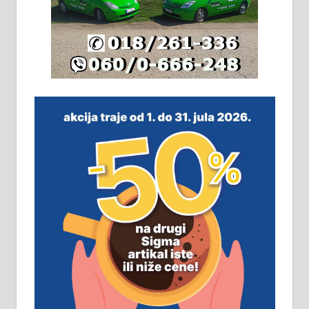
Издајем комплетно опремљену
халу на Житковачком путу, на
плацу површине око 7 ари.
064/321-80-51; 063/102-35-25
На продају легализована, нова,
незавршена кућа површине 160
м2 са плацем од 8 ари у Зеленом
виру у Алексинцу. Могућа
замена. 064/21-63-584
ПОСЛОВНИ ОГЛАСИ
Рудник и флотација Рудник
д.о.о. Рудник запошљава 20
помоћника рудара. Услови:
Основна школа, пожељно радно
искуство на истим и сличним
пословима, али не и неопходан
услов. Обезбеђен смештај,