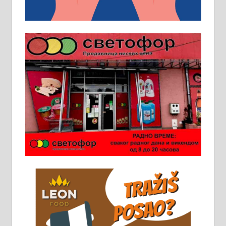
превоз, исхрана. 032/57-41-122 –
локал 22
Пружам услуге завршних радова
у грађевини, хидроизолације и
молерских радова. 061/25-28-058
Ало таксију потребан возач са Б
категоријом. 064/02-85-511
Потребна два радника за рад на
стоваришту „Липа промет” у
Алексинцу. За више
информација доћи лично на
стовариште у улици Максима
Горког 26 сваког радног дана од
8 до 15 часова. 063/465-045