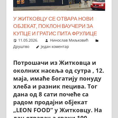
У ЖИТКОВЦУ СЕ ОТВАРА НОВИ
ОБЈЕКАТ, ПОКЛОН ВАУЧЕРИ ЗА
КУПЦЕ И ГРАТИС ПИТА ФРУЛИЦЕ
11.05.2026.
Нинослав Миљковић
Друштво
Један коментар
Потрошачи из Житковца и
околних насеља од сутра , 12.
маја, имаће богатију понуду
хлеба и разник пецива. Тог
дана од 8 сати почеће са
радом продајни објекат
„LEON FOOD“ у Житковцу. На
дан отварања сваки 100