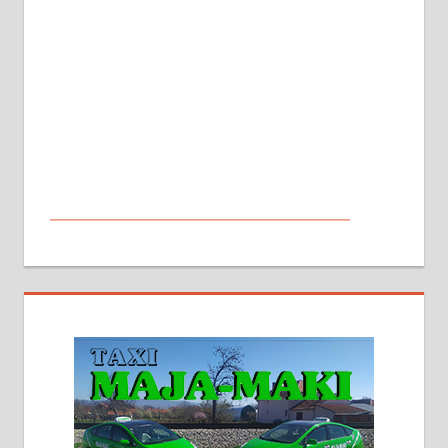
МАЛИ ОГЛАСИ
На продају кућа у Алексинцу,
београдски друм. Две одвојене
стамбене целине једна уз другу.
2х150м2, две гараже, централно
грејање на гас и дрва. Две
адресе. 063/71-74-023