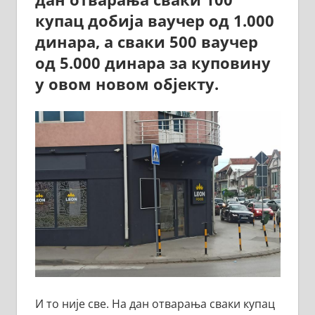
купац добија ваучер од 1.000
динара, а сваки 500 ваучер
од 5.000 динара за куповину
у овом новом објекту.
И то није све. На дан отварања сваки купац