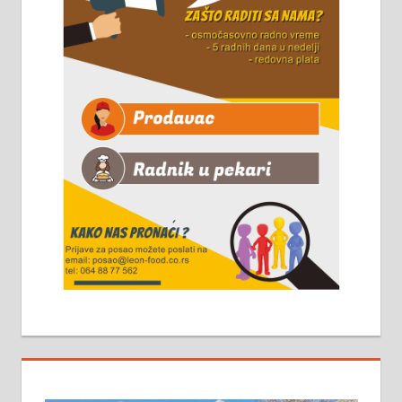
Чистим све врсте димњака.
061/32-13-445