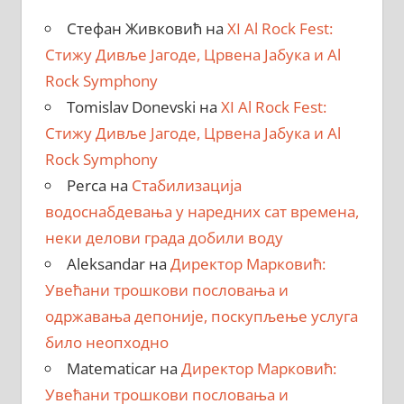
Стефан Живковић
на
XI Al Rock Fest:
Стижу Дивље Јагоде, Црвена Јабука и Al
Rock Symphony
Tomislav Donevski
на
XI Al Rock Fest:
Стижу Дивље Јагоде, Црвена Јабука и Al
Rock Symphony
Perca
на
Стабилизација
водоснабдевања у наредних сат времена,
неки делови града добили воду
Aleksandar
на
Директор Марковић:
Увећани трошкови пословања и
одржавања депоније, поскупљење услуга
било неопходно
Matematicar
на
Директор Марковић:
Увећани трошкови пословања и