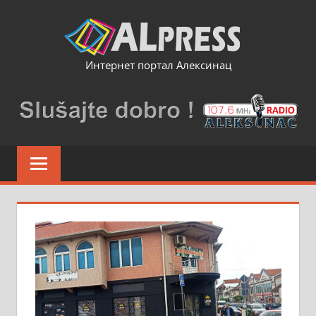
Skip
to
content
Интернет портал Алексинац