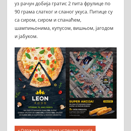
уз рачун добија гратис 2 пита фрулице по
90 грама слатког и сланог укуса. Питице су
са сиром, сиром и спанаћем,
шампињонима, купусом, вишњом, јагодом
и јабуком.
Кретање
Previous
Одржана још једна успешна акција