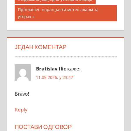
Post:
чланка
Next
Проглашен наранџасти метео аларм за
Post:
уторак
ЈЕДАН КОМЕНТАР
Bratislav Ilic
каже:
11.05.2026. у 23:47
Bravo!
Reply
ПОСТАВИ ОДГОВОР