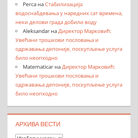
Perca
на
Стабилизација
водоснабдевања у наредних сат времена,
неки делови града добили воду
Aleksandar
на
Директор Марковић:
Увећани трошкови пословања и
одржавања депоније, поскупљење услуга
било неопходно
Matematicar
на
Директор Марковић:
Увећани трошкови пословања и
одржавања депоније, поскупљење услуга
било неопходно
АРХИВА ВЕСТИ
Архива