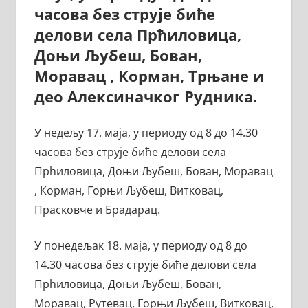
часова без струје биће
делови села Прћиловица,
Доњи Љубеш, Бован,
Моравац , Корман, Трњане и
део Алексиначког Рудника.
У недељу 17. маја, у периоду од 8 до 14.30
часова без струје биће делови села
Прћиловица, Доњи Љубеш, Бован, Моравац
, Корман, Горњи Љубеш, Витковац,
Прасковче и Брадарац.
У понедељак 18. маја, у периоду од 8 до
14.30 часова без струје биће делови села
Прћиловица, Доњи Љубеш, Бован,
Моравац, Рутевац, Горњи Љубеш, Витковац,