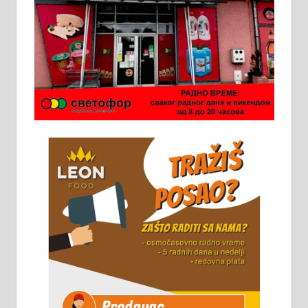
Ало таксију потребан возач са Б
категоријом. 064/02-85-511
Потребна два радника за рад на
стоваришту „Липа промет” у
Алексинцу. За више
информација доћи лично на
стовариште у улици Максима
Горког 26 сваког радног дана од
8 до 15 часова. 063/465-045
Чистим све врсте димњака.
061/32-13-445