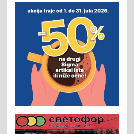
На продају легализована, нова,
незавршена кућа површине 160
м2 са плацем од 8 ари у Зеленом
виру у Алексинцу. Могућа
замена. 064/21-63-584
ПОСЛОВНИ ОГЛАСИ
Рудник и флотација Рудник
д.о.о. Рудник запошљава 20
помоћника рудара. Услови:
Основна школа, пожељно радно
искуство на истим и сличним
пословима, али не и неопходан
услов. Обезбеђен смештај,
превоз, исхрана. 032/57-41-122 –
локал 22
Пружам услуге завршних радова
у грађевини, хидроизолације и
молерских радова. 061/25-28-058