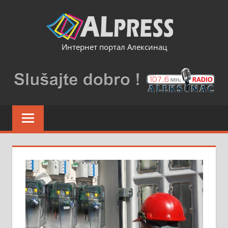
Skip
to
content
Интернет портал Алексинац