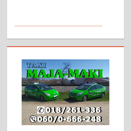
МАЛИ ОГЛАСИ
На продају кућа у Алексинцу,
београдски друм. Две одвојене
стамбене целине једна уз другу.
2х150м2, две гараже, централно
грејање на гас и дрва. Две
адресе. 063/71-74-023
Издајем комплетно опремљену
халу на Житковачком путу, на
плацу површине око 7 ари.
064/321-80-51; 063/102-35-25