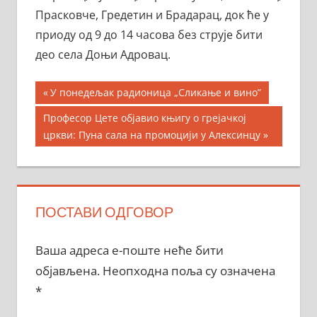
Прасковче, Гредетин и Брадарац, док ће у
приоду од 9 до 14 часова без струје бити
део села Доњи Адровац.
Кретање
Previous
У понедељак радионица „Сликање и вино”
Post:
чланка
Next
Професор Цете објавио књигу о грејачкој
Post:
цркви: Пуна сала на промоцији у Алексинцу
ПОСТАВИ ОДГОВОР
Ваша адреса е-поште неће бити
објављена.
Неопходна поља су означена
*