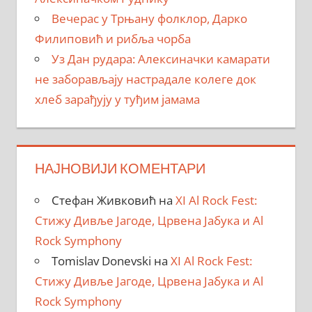
Вечерас у Трњану фолклор, Дарко
Филиповић и рибља чорба
Уз Дан рудара: Алексиначки камарати
не заборављају настрадале колеге док
хлеб зарађују у туђим јамама
НАЈНОВИЈИ КОМЕНТАРИ
Стефан Живковић
на
XI Al Rock Fest:
Стижу Дивље Јагоде, Црвена Јабука и Al
Rock Symphony
Tomislav Donevski
на
XI Al Rock Fest:
Стижу Дивље Јагоде, Црвена Јабука и Al
Rock Symphony