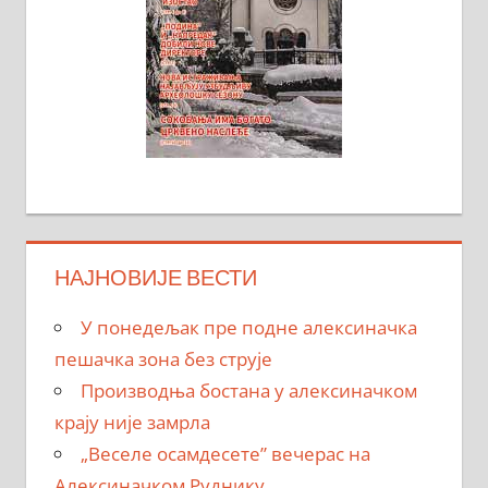
НАЈНОВИЈЕ ВЕСТИ
У понедељак пре подне алексиначка
пешачка зона без струје
Производња бостана у алексиначком
крају није замрла
„Веселе осамдесете” вечерас на
Алексиначком Руднику