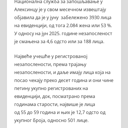
Национална служба за запошљавање у
Алексинцу је у свом месечном извештају
објавила да је у јуну забележено 3930 лица
на евиденцији, од тога 2.084 жена или 53 %.
У односу на јун 2025. године незапосленост
је смањена за 4,6 одсто или за 188 лица.
Највеће учешће у регистрованој
незапослености, према трајању
незапослености, и даље имају лица која на
посао чекају преко десет година и они чине
петину укупно регистрованих на
евиденцији, док, посматрано према
годинама старости, највише је лица
од 55 до 59 година и њих је 12,7 одсто од
укупног броја, односно 501 лице.