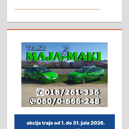
МАЛИ ОГЛАСИ
На продају кућа у Алексинцу,
београдски друм. Две одвојене
стамбене целине једна уз другу.
2х150м2, две гараже, централно
грејање на гас и дрва. Две
адресе. 063/71-74-023
Издајем комплетно опремљену
халу на Житковачком путу, на
плацу површине око 7 ари.
064/321-80-51; 063/102-35-25
На продају легализована, нова,
незавршена кућа површине 160
м2 са плацем од 8 ари у Зеленом
виру у Алексинцу. Могућа