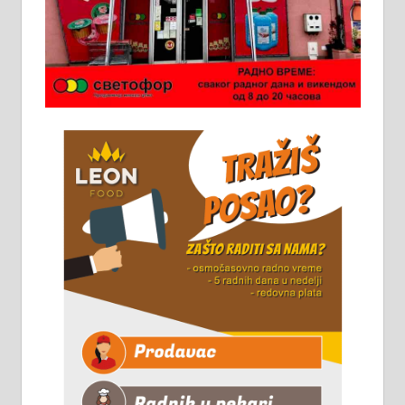
Ало таксију потребан возач са Б
категоријом. 064/02-85-511
Потребна два радника за рад на
стоваришту „Липа промет” у
Алексинцу. За више
информација доћи лично на
стовариште у улици Максима
Горког 26 сваког радног дана од
8 до 15 часова. 063/465-045
Чистим све врсте димњака.
061/32-13-445