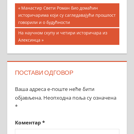
Кретање
Previous
Манастир Свети Роман био домаћин
Post:
историчарима који су сагледавајући прошлост
чланка
говорили и о будућности
Next
На научном скупу и четири историчара из
Post:
Алексинца
ПОСТАВИ ОДГОВОР
Ваша адреса е-поште неће бити
објављена.
Неопходна поља су означена
*
Коментар
*