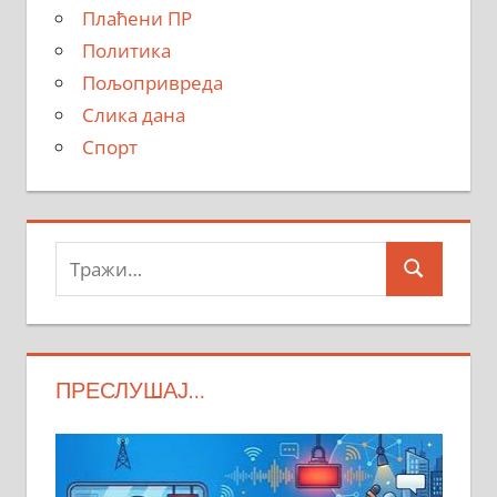
Плаћени ПР
Политика
Пољопривреда
Слика дана
Спорт
Тражи:
Search
ПРЕСЛУШАЈ…