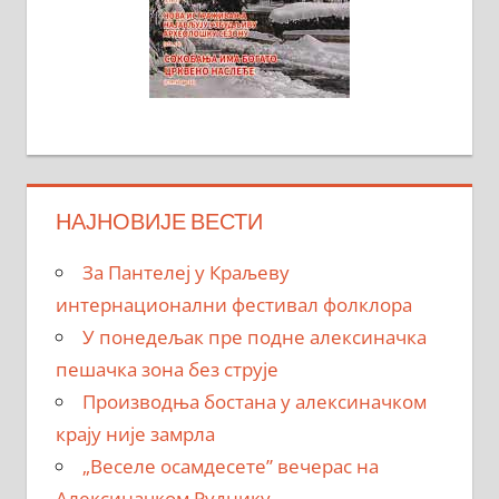
НАЈНОВИЈЕ ВЕСТИ
За Пантелеј у Краљеву
интернационални фестивал фолклора
У понедељак пре подне алексиначка
пешачка зона без струје
Производња бостана у алексиначком
крају није замрла
„Веселе осамдесете” вечерас на
Алексиначком Руднику