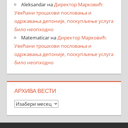
Aleksandar
на
Директор Марковић:
Увећани трошкови пословања и
одржавања депоније, поскупљење услуга
било неопходно
Matematicar
на
Директор Марковић:
Увећани трошкови пословања и
одржавања депоније, поскупљење услуга
било неопходно
АРХИВА ВЕСТИ
Архива
вести