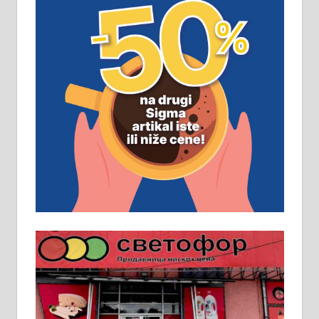
замена. 064/21-63-584
ПОСЛОВНИ ОГЛАСИ
Рудник и флотација Рудник
д.о.о. Рудник запошљава 20
помоћника рудара. Услови:
Основна школа, пожељно радно
искуство на истим и сличним
пословима, али не и неопходан
услов. Обезбеђен смештај,
превоз, исхрана. 032/57-41-122 –
локал 22
Пружам услуге завршних радова
у грађевини, хидроизолације и
молерских радова. 061/25-28-058