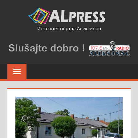
Skip
to
content
Интернет портал Алексинац