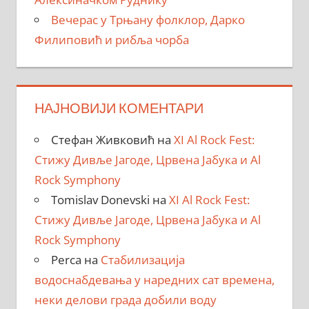
Вечерас у Трњану фолклор, Дарко
Филиповић и рибља чорба
НАЈНОВИЈИ КОМЕНТАРИ
Стефан Живковић
на
XI Al Rock Fest:
Стижу Дивље Јагоде, Црвена Јабука и Al
Rock Symphony
Tomislav Donevski
на
XI Al Rock Fest:
Стижу Дивље Јагоде, Црвена Јабука и Al
Rock Symphony
Perca
на
Стабилизација
водоснабдевања у наредних сат времена,
неки делови града добили воду