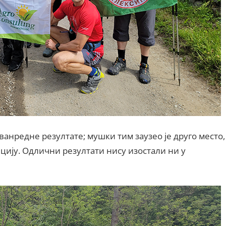
ванредне резултате; мушки тим заузео је друго место,
цију. Одлични резултати нису изостали ни у