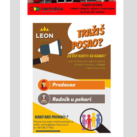
Чистим све врсте димњака.
061/32-13-445