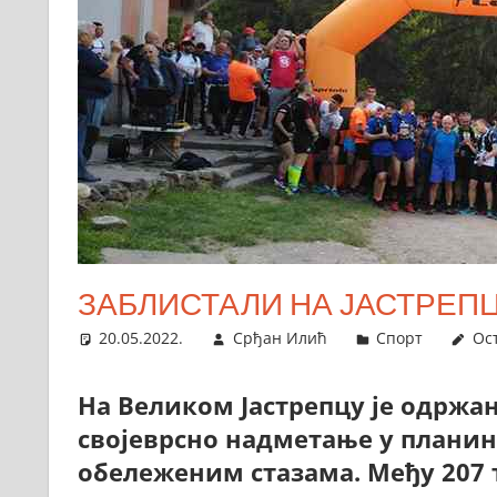
ЗАБЛИСТАЛИ НА ЈАСТРЕПЦ
20.05.2022.
Срђан Илић
Спорт
Ос
На Великом Јастрепцу је одржан
својеврсно надметање у плани
обележеним стазама. Међу 207 