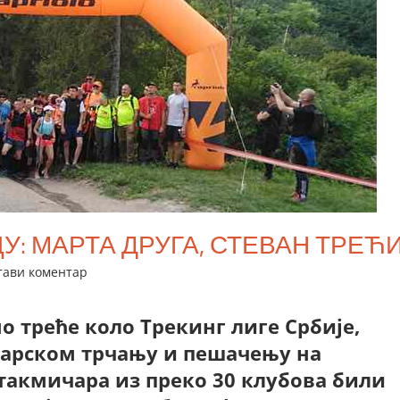
У: МАРТА ДРУГА, СТЕВАН ТРЕЋ
тави коментар
о треће коло Трекинг лиге Србије,
нарском трчању и пешачењу на
такмичара из преко 30 клубова били