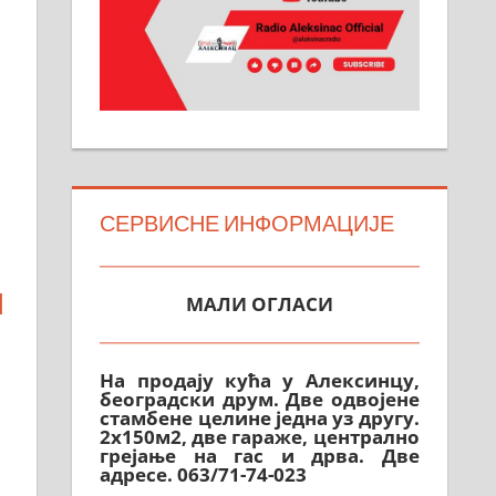
СЕРВИСНЕ ИНФОРМАЦИЈЕ
МАЛИ ОГЛАСИ
И
На продају кућа у Алексинцу,
београдски друм. Две одвојене
стамбене целине једна уз другу.
2х150м2, две гараже, централно
грејање на гас и дрва. Две
адресе. 063/71-74-023