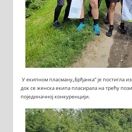
У екипном пласману„Брђанка” је постигла из
док се женска екипа пласирала на трећу пози
појединачној конкуренцији.