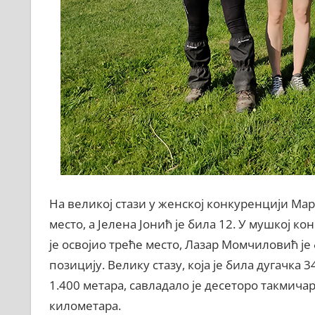
На великој стази у женској конкуренцији Ма
место, а Јелена Јонић је била 12. У мушкој ко
је освојио треће место, Лазар Момчиловић је
позицију. Велику стазу, која је била дугачка 
1.400 метара, савладало је десеторо такмичар
километара.