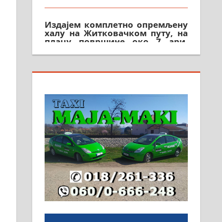
Издајем комплетно опремљену
халу на Житковачком путу, на
плацу површине око 7 ари.
064/321-80-51; 063/102-35-25
На продају легализована, нова,
незавршена кућа површине 160
м2 са плацем од 8 ари у
Зеленом виру у Алексинцу.
Могућа замена. 064/21-63-584
ПОСЛОВНИ ОГЛАСИ
Рудник и флотација Рудник
д.о.о. Рудник запошљава 20
помоћника рудара. Услови:
Основна школа, пожељно
радно искуство на истим и
сличним пословима, али не и
неопходан услов. Обезбеђен