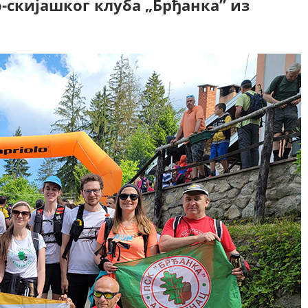
-скијашког клуба „Брђанка” из