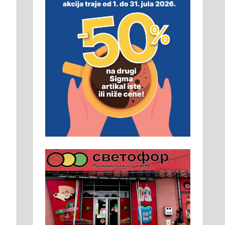
смештај, превоз, исхрана.
032/57-41-122 – локал 22
Пружам услуге завршних
радова у грађевини,
хидроизолације и молерских
радова. 061/25-28-058
Ало таксију потребан возач са Б
категоријом. 064/02-85-511
Потребна два радника за рад на
стоваришту „Липа промет” у
Алексинцу. За више
информација доћи лично на
стовариште у улици Максима
Горког 26 сваког радног дана од
8 до 15 часова. 063/465-045