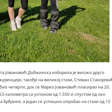
рта Јовановић Добжинска изборила је високо друго
нкуренцији, такође на великој стази, Стеван Станојеви
 био четврти, док се Марко Јовановић пласирао на 20.
34,5 километра са успоном од 1.550 и спустом од око
а Брђанке, а један се успешно опробао на стази од 15