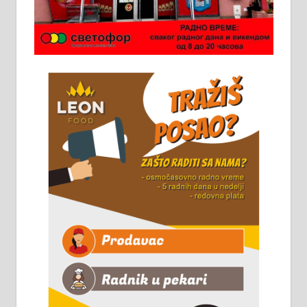
Потребна два радника за рад на
стоваришту „Липа промет” у
Алексинцу. За више
информација доћи лично на
стовариште у улици Максима
Горког 26 сваког радног дана од
8 до 15 часова. 063/465-045
Чистим све врсте димњака.
061/32-13-445