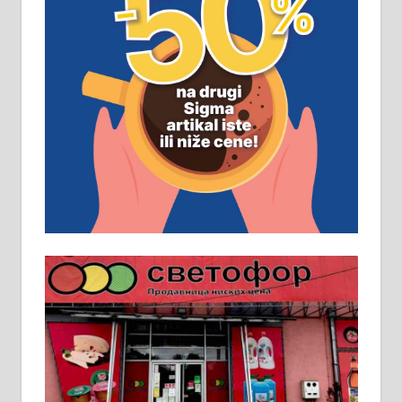
ПОСЛОВНИ ОГЛАСИ
Рудник и флотација Рудник
д.о.о. Рудник запошљава 20
помоћника рудара. Услови:
Основна школа, пожељно радно
искуство на истим и сличним
пословима, али не и неопходан
услов. Обезбеђен смештај,
превоз, исхрана. 032/57-41-122 –
локал 22
Пружам услуге завршних радова
у грађевини, хидроизолације и
молерских радова. 061/25-28-058
Ало таксију потребан возач са Б
категоријом. 064/02-85-511