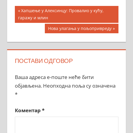
Кретање
Previous
Хапшење у Алексинцу: Провалио у кућу,
Post:
гаражу и млин
чланка
Next
Нова улагања у пољопривреду
Post:
ПОСТАВИ ОДГОВОР
Ваша адреса е-поште неће бити
објављена.
Неопходна поља су означена
*
Коментар
*