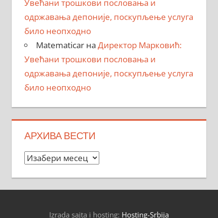
Увећани трошкови пословања и
одржавања депоније, поскупљење услуга
било неопходно
Matematicar
на
Директор Марковић:
Увећани трошкови пословања и
одржавања депоније, поскупљење услуга
било неопходно
АРХИВА ВЕСТИ
Архива
вести
Izrada sajta i hosting:
Hosting-Srbija