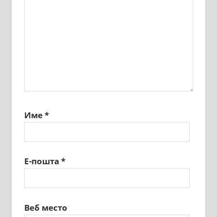
Име
*
Е-пошта
*
Веб место