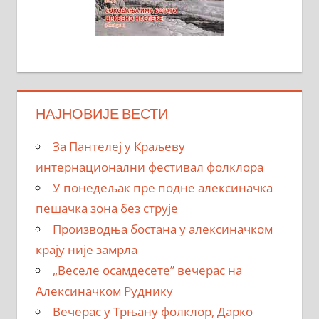
НАЈНОВИЈЕ ВЕСТИ
За Пантелеј у Краљеву
интернационални фестивал фолклора
У понедељак пре подне алексиначка
пешачка зона без струје
Производња бостана у алексиначком
крају није замрла
„Веселе осамдесете” вечерас на
Алексиначком Руднику
Вечерас у Трњану фолклор, Дарко