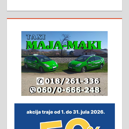
МАЛИ ОГЛАСИ
На продају кућа у Алексинцу,
београдски друм. Две одвојене
стамбене целине једна уз другу.
2х150м2, две гараже, централно
грејање на гас и дрва. Две
адресе. 063/71-74-023
Издајем комплетно опремљену
халу на Житковачком путу, на
плацу површине око 7 ари.
064/321-80-51; 063/102-35-25
На продају легализована, нова,
незавршена кућа површине 160
м2 са плацем од 8 ари у Зеленом
виру у Алексинцу. Могућа
замена. 064/21-63-584