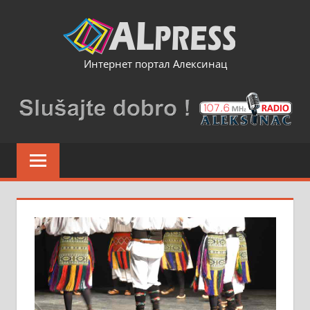
Skip
to
content
Интернет портал Алексинац