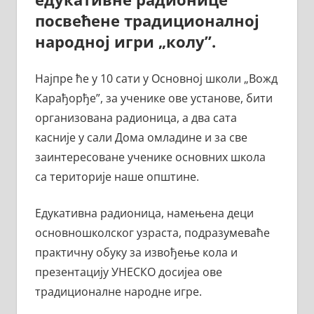
посвећене традиционалној
народној игри „колу”.
Најпре ће у 10 сати у Основној школи „Вожд
Карађорђе”, за ученике ове установе, бити
организована радионица, а два сата
касније у сали Дома омладине и за све
заинтересоване ученике основних школа
са територије наше општине.
Едукативна радионица, намењена деци
основношколског узраста, подразумеваће
практичну обуку за извођење кола и
презентацију УНЕСКО досијеа ове
традиционалне народне игре.