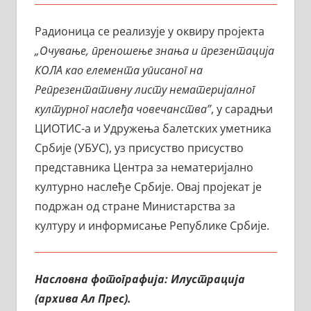
Радионица се реализује у оквиру пројекта
„Очување, преношење знања и презентација
КОЛА као елемента уписаног на
Репрезентативну листу нематеријалног
културног наслеђа човечанства”
, у сарадњи
ЦИОТИС-а и Удружења балетских уметника
Србије (УБУС), уз присуство присуство
представника Центра за нематеријално
културно наслеђе Србије. Овај пројекат је
подржан од стране Министарства за
културу и информисање Републике Србије.
Насловна фотографија: Илустрација
(архива Ал Прес).