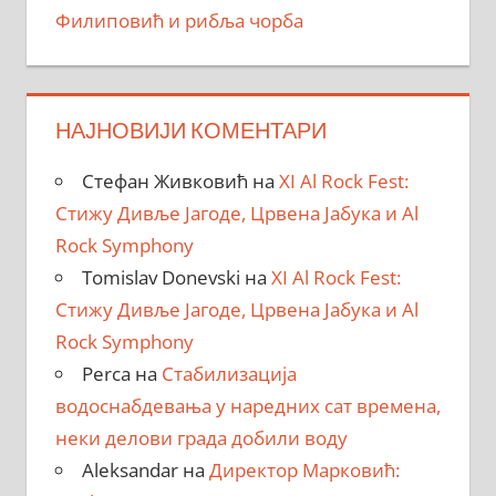
Филиповић и рибља чорба
НАЈНОВИЈИ КОМЕНТАРИ
Стефан Живковић
на
XI Al Rock Fest:
Стижу Дивље Јагоде, Црвена Јабука и Al
Rock Symphony
Tomislav Donevski
на
XI Al Rock Fest:
Стижу Дивље Јагоде, Црвена Јабука и Al
Rock Symphony
Perca
на
Стабилизација
водоснабдевања у наредних сат времена,
неки делови града добили воду
Aleksandar
на
Директор Марковић: