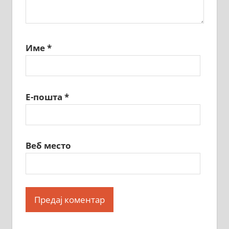
Име
*
Е-пошта
*
Веб место