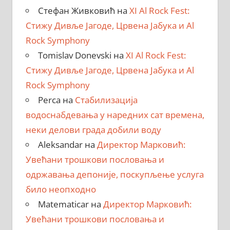
Стефан Живковић
на
XI Al Rock Fest:
Стижу Дивље Јагоде, Црвена Јабука и Al
Rock Symphony
Tomislav Donevski
на
XI Al Rock Fest:
Стижу Дивље Јагоде, Црвена Јабука и Al
Rock Symphony
Perca
на
Стабилизација
водоснабдевања у наредних сат времена,
неки делови града добили воду
Aleksandar
на
Директор Марковић:
Увећани трошкови пословања и
одржавања депоније, поскупљење услуга
било неопходно
Matematicar
на
Директор Марковић:
Увећани трошкови пословања и