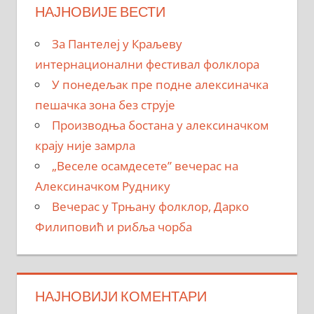
НАЈНОВИЈЕ ВЕСТИ
За Пантелеј у Краљеву
интернационални фестивал фолклора
У понедељак пре подне алексиначка
пешачка зона без струје
Производња бостана у алексиначком
крају није замрла
„Веселе осамдесете” вечерас на
Алексиначком Руднику
Вечерас у Трњану фолклор, Дарко
Филиповић и рибља чорба
НАЈНОВИЈИ КОМЕНТАРИ