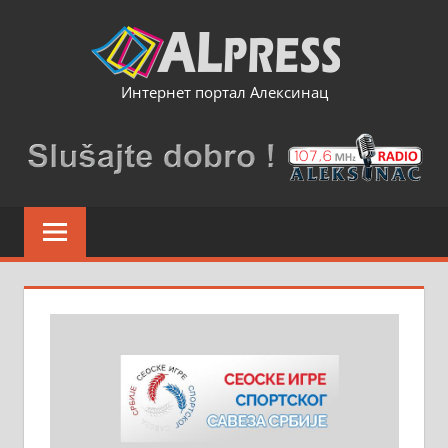
Skip
to
content
Интернет портал Алексинац