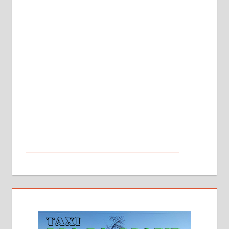
МАЛИ ОГЛАСИ
На продају кућа у Алексинцу,
београдски друм. Две одвојене
стамбене целине једна уз другу.
2х150м2, две гараже, централно