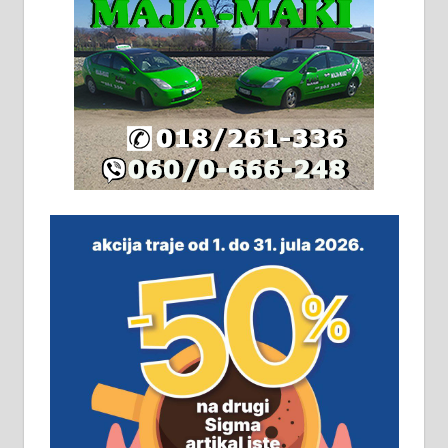
грејање на гас и дрва. Две
адресе. 063/71-74-023
Издајем комплетно опремљену
халу на Житковачком путу, на
плацу површине око 7 ари.
064/321-80-51; 063/102-35-25
На продају легализована, нова,
незавршена кућа површине 160
м2 са плацем од 8 ари у Зеленом
виру у Алексинцу. Могућа
замена. 064/21-63-584
ПОСЛОВНИ ОГЛАСИ
Рудник и флотација Рудник
д.о.о. Рудник запошљава 20