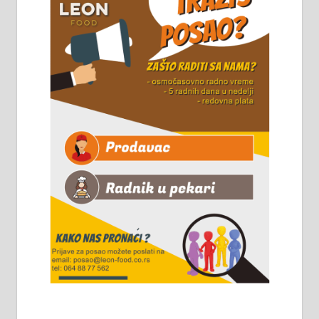
Горког 26 сваког радног дана од
8 до 15 часова. 063/465-045
Чистим све врсте димњака.
061/32-13-445