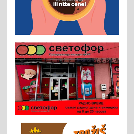
помоћника рудара. Услови:
Основна школа, пожељно радно
искуство на истим и сличним
пословима, али не и неопходан
услов. Обезбеђен смештај,
превоз, исхрана. 032/57-41-122 –
локал 22
Пружам услуге завршних радова
у грађевини, хидроизолације и
молерских радова. 061/25-28-058
Ало таксију потребан возач са Б
категоријом. 064/02-85-511
Потребна два радника за рад на
стоваришту „Липа промет” у
Алексинцу. За више
информација доћи лично на
стовариште у улици Максима