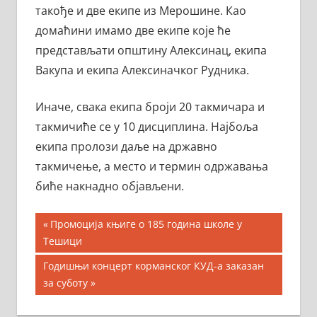
такође и две екипе из Мерошине. Као
домаћини имамо две екипе које ће
представљати општину Алексинац, екипа
Вакупа и екипа Алексиначког Рудника.
Иначе, свака екипа броји 20 такмичара и
такмичиће се у 10 дисциплина. Најбоља
екипа пролози даље на државно
такмичење, а место и термин одржавања
биће накнадно објављени.
Кретање
Previous
Промоција књиге о 185 година школе у
Post:
Тешици
чланка
Next
Годишњи концерт корманског КУД-а заказан
Post:
за суботу