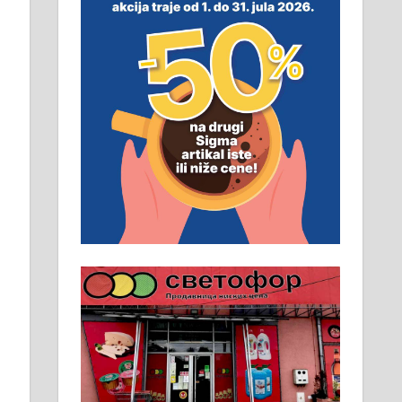
смештај, превоз, исхрана.
032/57-41-122 – локал 22
Пружам услуге завршних
радова у грађевини,
хидроизолације и молерских
радова. 061/25-28-058
Ало таксију потребан возач са Б
категоријом. 064/02-85-511
Потребна два радника за рад на
стоваришту „Липа промет” у
Алексинцу. За више
информација доћи лично на
стовариште у улици Максима
Горког 26 сваког радног дана од
8 до 15 часова. 063/465-045