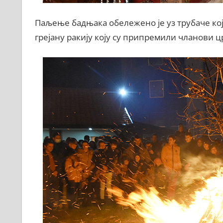
Паљење бадњака обележено је уз трубаче кој
грејану ракију коју су припремили чланови 