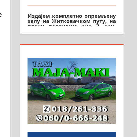
Издајем комплетно опремљену
халу на Житковачком путу, на
е
плацу површине око 7 ари.
064/321-80-51; 063/102-35-25
На продају легализована, нова,
незавршена кућа површине 160
м2 са плацем од 8 ари у
Зеленом виру у Алексинцу.
Могућа замена. 064/21-63-584
ПОСЛОВНИ ОГЛАСИ
Рудник и флотација Рудник
д.о.о. Рудник запошљава 20
помоћника рудара. Услови:
Основна школа, пожељно
радно искуство на истим и
сличним пословима, али не и
неопходан услов. Обезбеђен