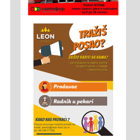
Чистим све врсте димњака.
061/32-13-445