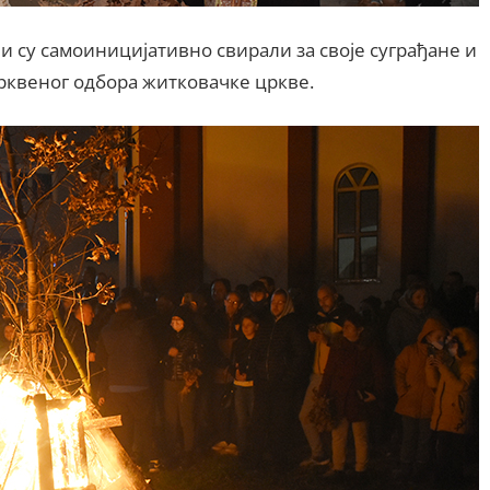
и су самоиницијативно свирали за своје суграђане и
црквеног одбора житковачке цркве.