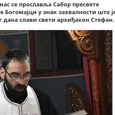
ас се прославља Сабор пресвете
е Богомајци у знак захвалности што ј
г дана слави свети архиђакон Стефан.