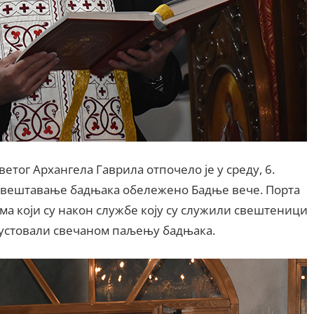
тог Архангела Гаврила отпочело је у среду, 6.
 освештавање бадњака обележено Бадње вече. Порта
а који су након службе коју су служили свештеници
устовали свечаном паљењу бадњака.