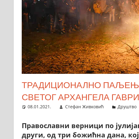
ТРАДИЦИОНАЛНО ПАЉЕЊЕ
СВЕТОГ АРХАНГЕЛА ГАВР
08.01.2021.
Стефан Живковић
Друштво
Православни верници по јулија
други, од три божићна дана, ко