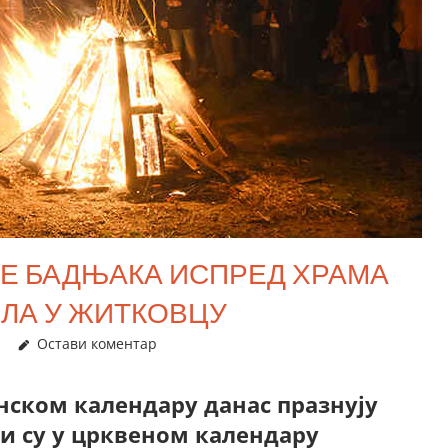
 БАДЊАКА ИСПРЕД ХРАМА
ИЛА У ЖИТКОВЦУ
Остави коментар
нском календару данас празнују
ји су у црквеном календару