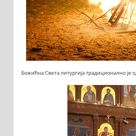
Божићна Света литургија традиционално је од