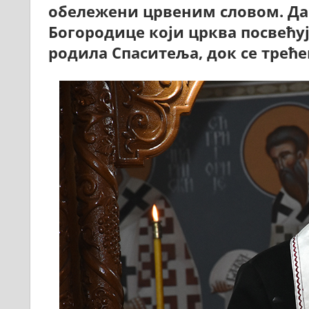
обележени црвеним словом. Дан
Богородице који црква посвећуј
родила Спаситеља, док се треће