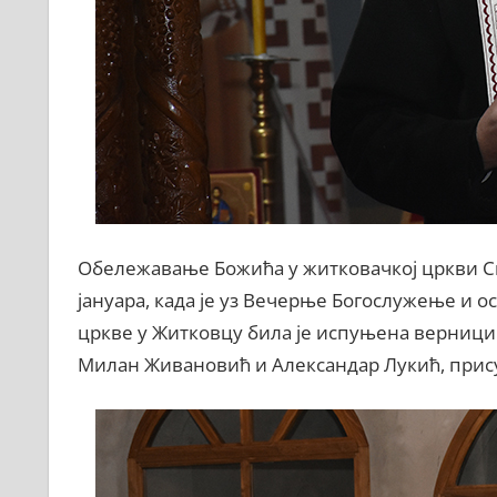
Обележавање Божића у житковачкој цркви Све
јануара, када је уз Вечерње Богослужење и
цркве у Житковцу била је испуњена верницим
Милан Живановић и Александар Лукић, прис