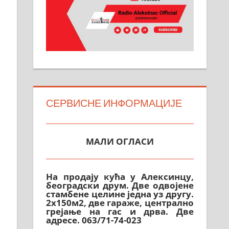
СЕРВИСНЕ ИНФОРМАЦИЈЕ
МАЛИ ОГЛАСИ
На продају кућа у Алексинцу,
београдски друм. Две одвојене
стамбене целине једна уз другу.
2х150м2, две гараже, централно
грејање на гас и дрва. Две
адресе. 063/71-74-023