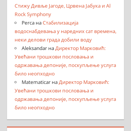
Стижу Дивље Јагоде, Црвена Јабука и Al
Rock Symphony
Perca
на
Стабилизација
водоснабдевања у наредних сат времена,
неки делови града добили воду
Aleksandar
на
Директор Марковић:
Увећани трошкови пословања и
одржавања депоније, поскупљење услуга
било неопходно
Matematicar
на
Директор Марковић:
Увећани трошкови пословања и
одржавања депоније, поскупљење услуга
било неопходно