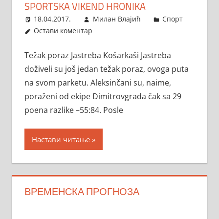
SPORTSKA VIKEND HRONIKA
18.04.2017.
Милан Влајић
Спорт
Остави коментар
Težak poraz Jastreba Košarkaši Jastreba
doživeli su još jedan težak poraz, ovoga puta
na svom parketu. Aleksinčani su, naime,
poraženi od ekipe Dimitrovgrada čak sa 29
poena razlike –55:84. Posle
Настави читање
ВРЕМЕНСКА ПРОГНОЗА