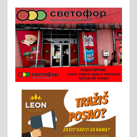
Пружам услуге завршних радова
у грађевини, хидроизолације и
молерских радова. 061/25-28-058
Ало таксију потребан возач са Б
категоријом. 064/02-85-511
Потребна два радника за рад на
стоваришту „Липа промет” у
Алексинцу. За више
информација доћи лично на
стовариште у улици Максима
Горког 26 сваког радног дана од
8 до 15 часова. 063/465-045
Чистим све врсте димњака.
061/32-13-445