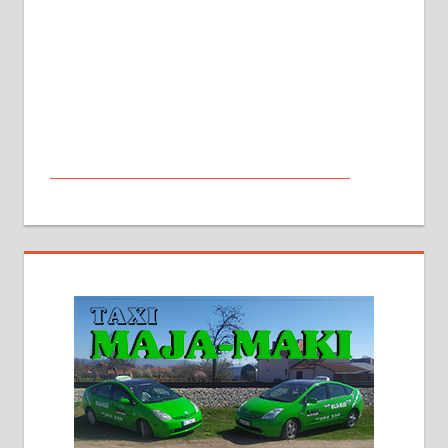
МАЛИ ОГЛАСИ
На продају кућа у Алексинцу,
београдски друм. Две одвојене
стамбене целине једна уз другу.
2х150м2, две гараже, централно
грејање на гас и дрва. Две
адресе. 063/71-74-023
Издајем комплетно опремљену
халу на Житковачком путу, на