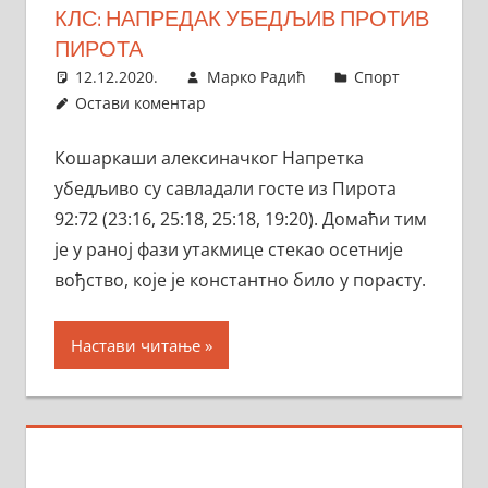
КЛС: НАПРЕДАК УБЕДЉИВ ПРОТИВ
ПИРОТА
12.12.2020.
Марко Радић
Спорт
Остави коментар
Кошаркаши алексиначког Напретка
убедљиво су савладали госте из Пирота
92:72 (23:16, 25:18, 25:18, 19:20). Домаћи тим
је у раној фази утакмице стекао осетније
вођство, које је константно било у порасту.
Настави читање