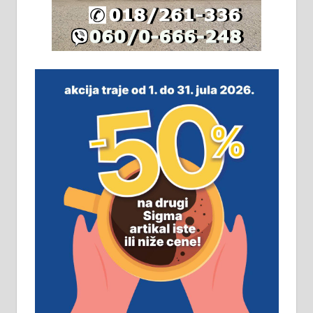
плацу површине око 7 ари.
064/321-80-51; 063/102-35-25
На продају легализована, нова,
незавршена кућа површине 160
м2 са плацем од 8 ари у Зеленом
виру у Алексинцу. Могућа
замена. 064/21-63-584
ПОСЛОВНИ ОГЛАСИ
Рудник и флотација Рудник
д.о.о. Рудник запошљава 20
помоћника рудара. Услови:
Основна школа, пожељно радно
искуство на истим и сличним
пословима, али не и неопходан
услов. Обезбеђен смештај,
превоз, исхрана. 032/57-41-122 –
локал 22