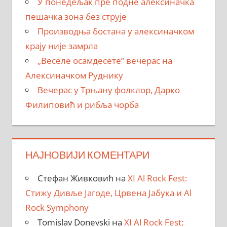
У понедељак пре подне алексиначка
пешачка зона без струје
Производња бостана у алексиначком
крају није замрла
„Веселе осамдесете” вечерас на
Алексиначком Руднику
Вечерас у Трњану фолклор, Дарко
Филиповић и рибља чорба
НАЈНОВИЈИ КОМЕНТАРИ
Стефан Живковић
на
XI Al Rock Fest:
Стижу Дивље Јагоде, Црвена Јабука и Al
Rock Symphony
Tomislav Donevski
на
XI Al Rock Fest: