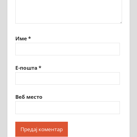
Име
*
Е-пошта
*
Веб место