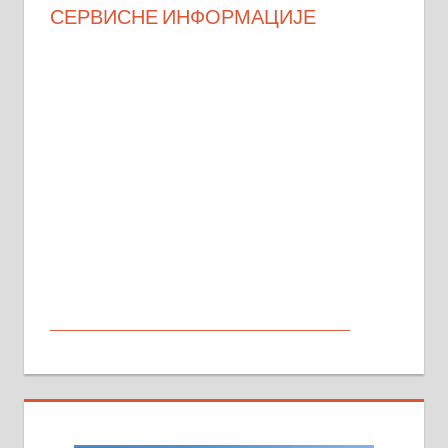
СЕРВИСНЕ ИНФОРМАЦИЈЕ
МАЛИ ОГЛАСИ
На продају кућа у Алексинцу,
београдски друм. Две одвојене