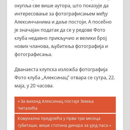
окупља све више аутора, што показује да
интересовање за фотографисањем међу
Алексинчанима и даље постоји. А посебно
је значајан податак да се у редове Фото
клуба недавно прикључио и велики број
нових чланова, љубитеља фотографија и
фотографисања.
Дванаеста клупска изложба фотографија
Фото клуба „Алексинац” отвара се сутра, 22.
маја, у 20 часова.
Кретање
Previous
За викенд Алексинац постаје Земља
Post:
Читалића
чланка
Next
Комунална предузећа у прва три месеца
Post:
губиташи, више стотина динара за ујед паса