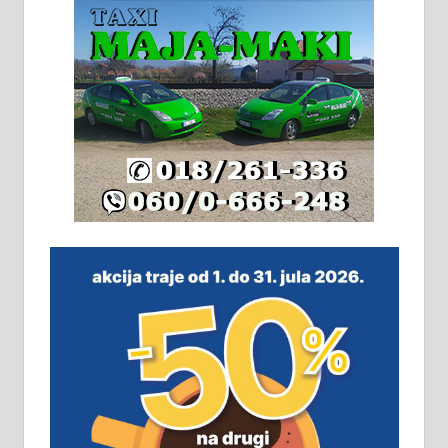
стамбене целине једна уз другу.
2х150м2, две гараже, централно
грејање на гас и дрва. Две
адресе. 063/71-74-023
Издајем комплетно опремљену
халу на Житковачком путу, на
плацу површине око 7 ари.
064/321-80-51; 063/102-35-25
На продају легализована, нова,
незавршена кућа површине 160
м2 са плацем од 8 ари у Зеленом
виру у Алексинцу. Могућа
замена. 064/21-63-584
ПОСЛОВНИ ОГЛАСИ