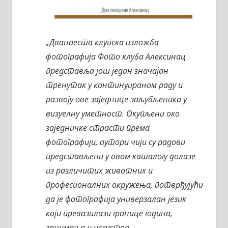
„Дванаеста клупска изложба
фотографија Фото клуба Алексинац
представља још један значајан
тренутак у континуираном раду и
развоју ове заједнице заљубљеника у
визуелну уметност. Окупљени око
заједничке страсти према
фотографији, аутори чији су радови
представљени у овом каталогу долазе
из различитих животних и
професионалних окружења, потврђујући
да је фотографија универзалан језик
који превазилази границе година,
занимања и искуства.