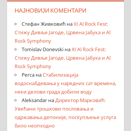
НАЈНОВИЈИ КОМЕНТАРИ
Стефан Живковић
на
XI Al Rock Fest:
Стижу Дивље Јагоде, Црвена Јабука и Al
Rock Symphony
Tomislav Donevski
на
XI Al Rock Fest:
Стижу Дивље Јагоде, Црвена Јабука и Al
Rock Symphony
Perca
на
Стабилизација
водоснабдевања у наредних сат времена,
неки делови града добили воду
Aleksandar
на
Директор Марковић:
Увећани трошкови пословања и
одржавања депоније, поскупљење услуга
било неопходно