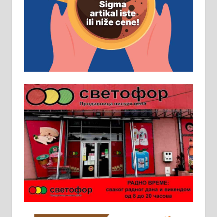
Рудник и флотација Рудник
д.о.о. Рудник запошљава 20
помоћника рудара. Услови:
Основна школа, пожељно радно
искуство на истим и сличним
пословима, али не и неопходан
услов. Обезбеђен смештај,
превоз, исхрана. 032/57-41-122 –
локал 22
Пружам услуге завршних радова
у грађевини, хидроизолације и
молерских радова. 061/25-28-058
Ало таксију потребан возач са Б
категоријом. 064/02-85-511
Потребна два радника за рад на
стоваришту „Липа промет” у
Алексинцу. За више
информација доћи лично на