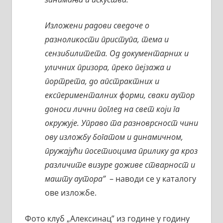
Изложени радови сведоче о
разноликости приступа, тема и
сензибилитета. Од документарних и
уличних призора, преко пејзажа и
портрета, до апстрактних и
експерименталних форми, сваки аутор
доноси лични поглед на свет који га
окружује. Управо та разноврсност чини
ову изложбу богатом и динамичном,
пружајући посетиоцима прилику да кроз
различите визуре доживе стварност и
машту аутора”
– наводи се у каталогу
ове изложбе.
Фото клуб „Алексинац” из године у годину