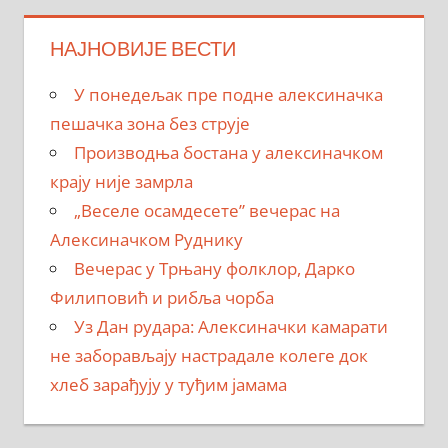
НАЈНОВИЈЕ ВЕСТИ
У понедељак пре подне алексиначка
пешачка зона без струје
Производња бостана у алексиначком
крају није замрла
„Веселе осамдесете” вечерас на
Алексиначком Руднику
Вечерас у Трњану фолклор, Дарко
Филиповић и рибља чорба
Уз Дан рудара: Алексиначки камарати
не заборављају настрадале колеге док
хлеб зарађују у туђим јамама