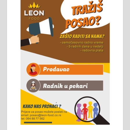
стовариште у улици Максима
Горког 26 сваког радног дана од
8 до 15 часова. 063/465-045
Чистим све врсте димњака.
061/32-13-445