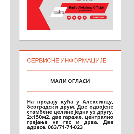
СЕРВИСНЕ ИНФОРМАЦИЈЕ
МАЛИ ОГЛАСИ
На продају кућа у Алексинцу,
београдски друм. Две одвојене
стамбене целине једна уз другу.
2х150м2, две гараже, централно
грејање на гас и дрва. Две
адресе. 063/71-74-023