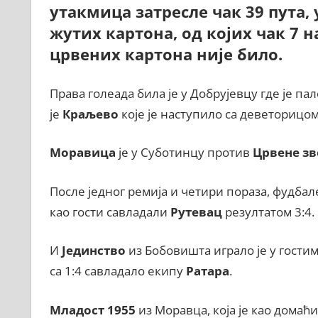
утакмица затресле чак 39 пута, у
жутих картона, од којих чак 7 
црвених картона није било.
Права голеада била је у Добрујевцу где је па
је
Краљево
које је наступило са деветорицом
Моравица
је у Суботинцу против
Црвене зв
После једног ремија и четири пораза, фудба
као гости савладали
Рутевац
резултатом 3:4.
И
Јединство
из Бобовишта играло је у гости
са 1:4 савладало екипу
Ратара
.
Младост 1955
из Моравца, која је као домаћ