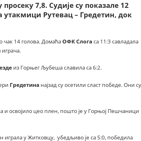
 просеку 7,8. Судије су показале 12
на утакмици Рутевац – Гредетин, док
ло чак 14 голова. Домаћа
ОФК Слога
са 11:3 савладала
 играча.
езде
из Горњег Љубеша славила са 6:2.
лери
Гредетина
најзад су осетили сласт победе. Они с
ма и освојило цео плен, пошто је у Горњој Пешчаници
ин играла у Житковцу, убедљиво је са 5:0, победила