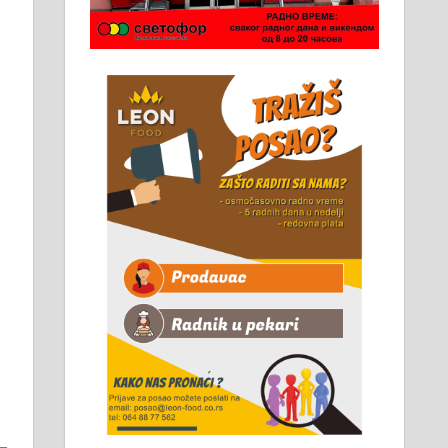
Чистим све врсте димњака.
061/32-13-445