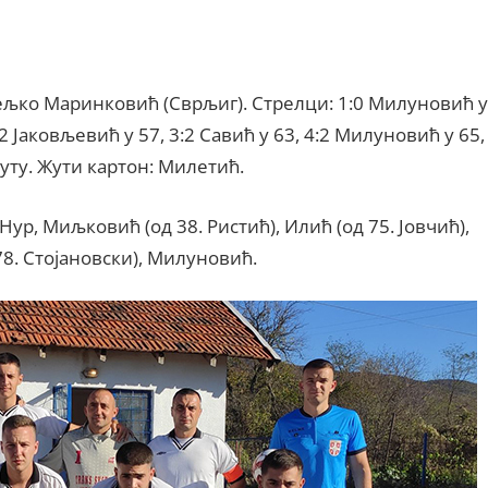
ељко Маринковић (Сврљиг). Стрелци: 1:0 Милуновић у
:2 Јаковљевић у 57, 3:2 Савић у 63, 4:2 Милуновић у 65,
нуту. Жути картон: Милетић.
Нур, Миљковић (од 38. Ристић), Илић (од 75. Јовчић),
8. Стојановски), Милуновић.