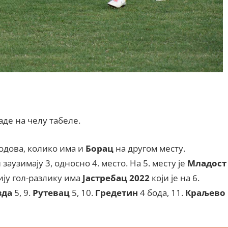
аде на челу табеле.
одова, колико има и
Борац
на другом месту.
заузимају 3, односно 4. место. На 5. месту је
Младост
ију гол-разлику има
Јастребац 2022
који је на 6.
зда
5, 9.
Рутевац
5, 10.
Гредетин
4 бода, 11.
Краљево