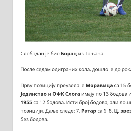
Слободан је био
Борац
из Трњана.
После седам одиграних кола, дошло је до рок
Прву позицију преузела је
Моравица
са 15 б
Јединство
и
ОФК Слога
имају по 13 бодова и 
1955
са 12 бодова. Исти број бодова, али лош
позицији. Даље следе: 7.
Ратар
са 6, 8.
Ц. зве
без бодова.