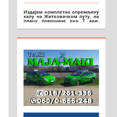
Издајем комплетно опремљену
халу на Житковачком путу, на
плацу површине око 7 ари.
064/321-80-51; 063/102-35-25
На продају легализована, нова,
незавршена кућа површине 160
м2 са плацем од 8 ари у
Зеленом виру у Алексинцу.
Могућа замена. 064/21-63-584
ПОСЛОВНИ ОГЛАСИ
у
Рудник и флотација Рудник
д.о.о. Рудник запошљава 20
помоћника рудара. Услови:
Основна школа, пожељно
радно искуство на истим и
сличним пословима, али не и
неопходан услов. Обезбеђен