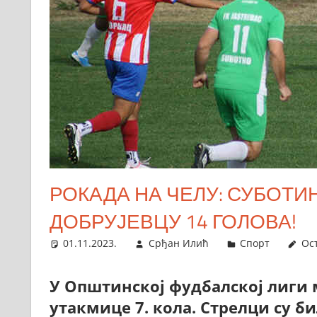
РОКАДА НА ЧЕЛУ: СУБОТИ
ДОБРУЈЕВЦУ 14 ГОЛОВА!
01.11.2023.
Срђан Илић
Спорт
Ос
У Општинској фудбалској лиги 
утакмице 7. кола. Стрелци су б