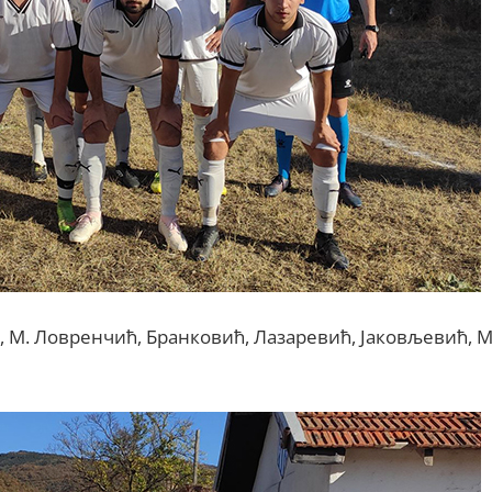
ћ, М. Ловренчић, Бранковић, Лазаревић, Јаковљевић, М