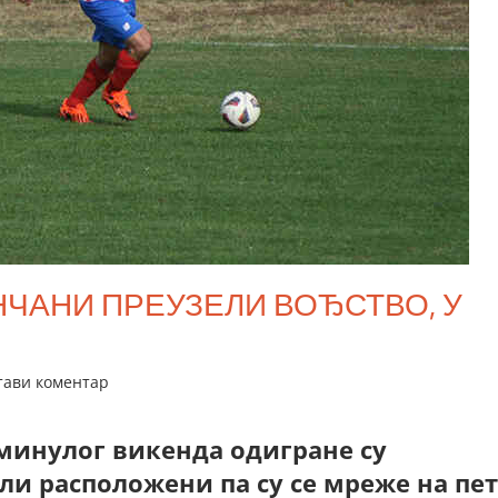
НЧАНИ ПРЕУЗЕЛИ ВОЂСТВО, У
тави коментар
минулог викенда одигране су
или расположени па су се мреже на пет