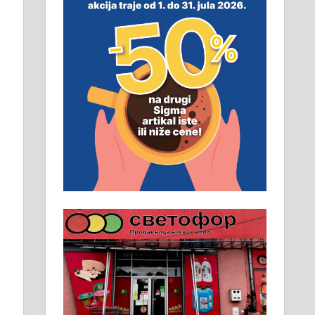
смештај, превоз, исхрана.
032/57-41-122 – локал 22
Пружам услуге завршних
радова у грађевини,
хидроизолације и молерских
радова. 061/25-28-058
Ало таксију потребан возач са Б
категоријом. 064/02-85-511
Потребна два радника за рад на
стоваришту „Липа промет” у
Алексинцу. За више
информација доћи лично на
стовариште у улици Максима
Горког 26 сваког радног дана од
8 до 15 часова. 063/465-045