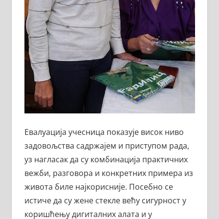
Евалуација учесница показује висок ниво
задовољства садржајем и приступом рада,
уз нагласак да су комбинација практичних
вежби, разговора и конкретних примера из
живота биле најкорисније. Посебно се
истиче да су жене стекле већу сигурност у
коришћењу дигиталних алата и у