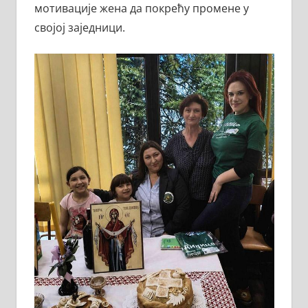
мотивације жена да покрећу промене у
својој заједници.