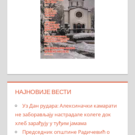
НАЈНОВИЈЕ ВЕСТИ
Уз Дан рудара: Алексиначки камарати
не заборављају настрадале колеге док
хлеб зарађују у туђим јамама
Председник општине Радичевић о