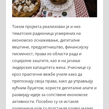
Током пројекта реализован је и низ
тематских радионица усмерених на
економско оснаживање, дигиталне
вештине, предузетништво, финансијску
писменост, права из области рада и
социјалне заштите, као и на јачање
лидерских капацитета жена. Учеснице су
кроз практичне вежбе училе како да
препознају своја права, како да управљају
кућним буџетом, користе дигиталне алате и
развијају идеје за сопствене економске
активности. Посебно су се истакле
радионице које су подстакле развој малих