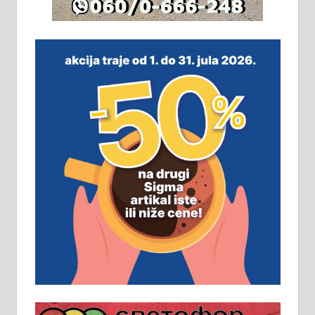
незавршена кућа површине 160
м2 са плацем од 8 ари у Зеленом
виру у Алексинцу. Могућа
замена. 064/21-63-584
ПОСЛОВНИ ОГЛАСИ
Рудник и флотација Рудник
д.о.о. Рудник запошљава 20
помоћника рудара. Услови:
Основна школа, пожељно радно
искуство на истим и сличним
пословима, али не и неопходан
услов. Обезбеђен смештај,
превоз, исхрана. 032/57-41-122 –
локал 22
Пружам услуге завршних радова
у грађевини, хидроизолације и
молерских радова. 061/25-28-058