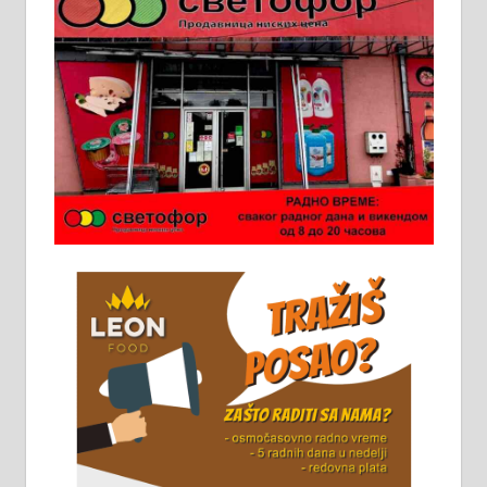
Ало таксију потребан возач са Б
категоријом. 064/02-85-511
Потребна два радника за рад на
стоваришту „Липа промет” у
Алексинцу. За више
информација доћи лично на
стовариште у улици Максима
Горког 26 сваког радног дана од
8 до 15 часова. 063/465-045
Чистим све врсте димњака.
061/32-13-445