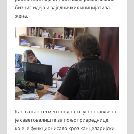
бизнис идеја и заједничких иницијатива
жена.
Као важан сегмент подршке успостављено
је саветовалиште за пољопривреднице,
које је функционисало кроз канцеларијски