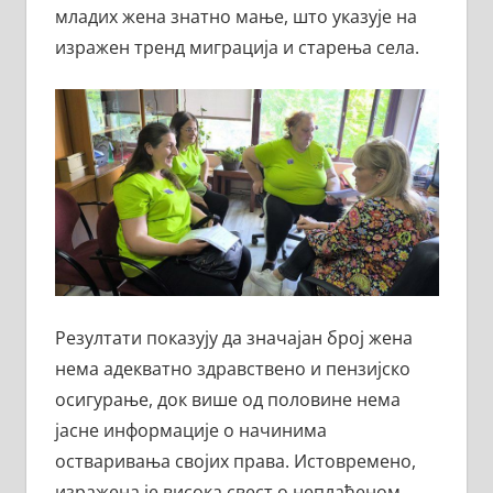
младих жена знатно мање, што указује на
изражен тренд миграција и старења села.
Резултати показују да значајан број жена
нема адекватно здравствено и пензијско
осигурање, док више од половине нема
јасне информације о начинима
остваривања својих права. Истовремено,
изражена је висока свест о неплаћеном