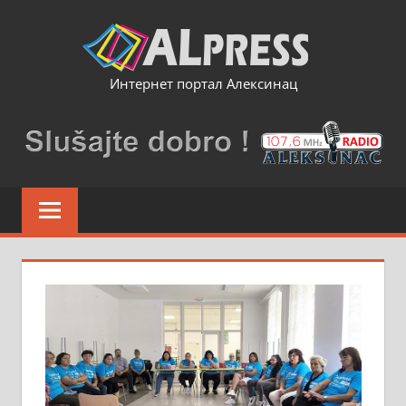
Skip
to
content
Интернет портал Алексинац