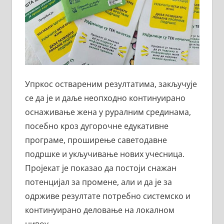
Упркос оствареним резултатима, закључује
се да је и даље неопходно континуирано
оснаживање жена у руралним срединама,
посебно кроз дугорочне едукативне
програме, проширење саветодавне
подршке и укључивање нових учесница.
Пројекат је показао да постоји снажан
потенцијал за промене, али и да је за
одрживе резултате потребно системско и
континуирано деловање на локалном
нивоу.