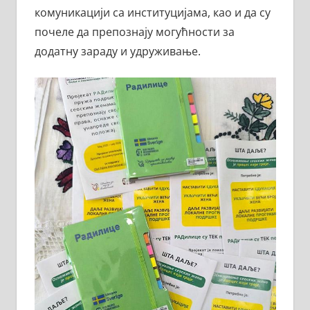
комуникацији са институцијама, као и да су
почеле да препознају могућности за
додатну зараду и удруживање.