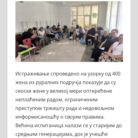
Истраживање спроведено на узорку од 400
жена из руралних подручја показује да су
сеоске жене у великој мери оптерећене
неплаћеним радом, ограниченим
приступом тржишту рада и недовољном
информисаношћу о својим правима.
Већина испитаница налази се у старијим до
средњим генерацијама, док је учешће