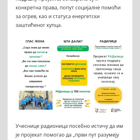
конкретна права, попут социјалне помоћи
за огрев, као и статуса енергетски
заштићеног купца.
Учеснице радионица посебно истичу да им
је пројекат помогао да „први пут разумеју