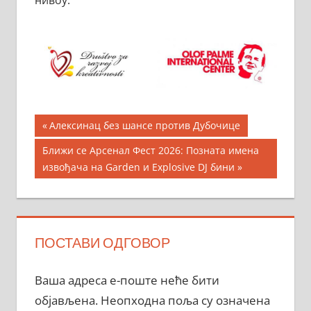
Кретање
Previous
Алексинац без шансе против Дубочице
Post:
чланка
Next
Ближи се Арсенал Фест 2026: Позната имена
Post:
извођача на Garden и Explosive DJ бини
ПОСТАВИ ОДГОВОР
Ваша адреса е-поште неће бити
објављена.
Неопходна поља су означена