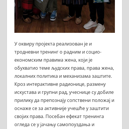
У оквиру пројекта реализован је и
тродневни тренинг о радним и социо-
економским правима жена, који је
обухватио теме људских права, права жена,
локалних политика и механизама заштите.
Кроз интерактивне радионице, размену
искустава и групни рад, учеснице су добиле
прилику да препознају сопствени положај и
оснаже се за активније учешће у заштити
својих права. Посебан ефекат тренинга
огледа се у јачању самопоуздања и