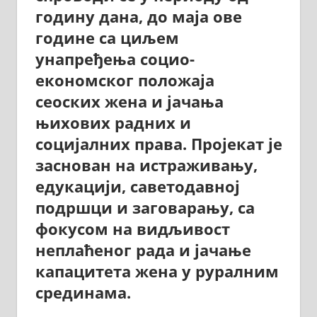
годину дана, до маја ове
године са циљем
унапређења социо-
економског положаја
сеоских жена и јачања
њихових радних и
социјалних права. Пројекат је
заснован на истраживању,
едукацији, саветодавној
подршци и заговарању, са
фокусом на видљивост
неплаћеног рада и јачање
капацитета жена у руралним
срединама.