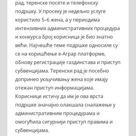
рад, теренске посете и телефонску
подршку. У просеку је недељно услуге
користило 5–6 жена, а у периодима
интензивних административних процедура
и конкурса број корисница је био знатно
већи. Најчешће теме подршке односиле су
се на коришћење е-Аграр платформе,
обнову регистрације газдинстава и приступ
субвенцијама. Теренски рад је посебно
допринео укључивању жена које имају
отежан приступ информацијама.
Кориснице истичу да им је ова врста
подршке значајно олакшала сналажење у
административним процедурама и
омогућила сигурнији приступ правима и
субвенцијама.