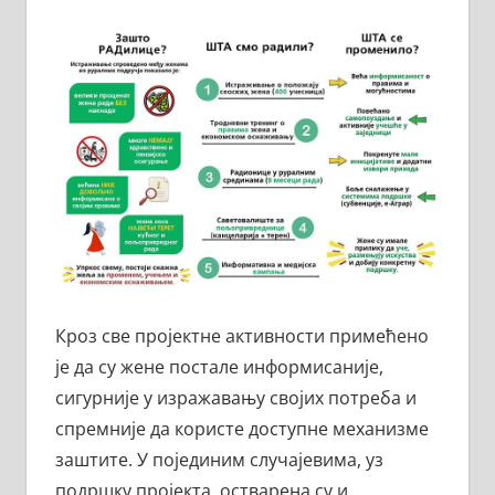
Кроз све пројектне активности примећено
је да су жене постале информисаније,
сигурније у изражавању својих потреба и
спремније да користе доступне механизме
заштите. У појединим случајевима, уз
подршку пројекта, остварена су и