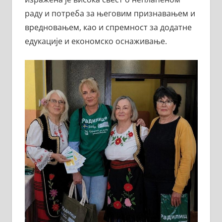
раду и потреба за његовим признавањем и
вредновањем, као и спремност за додатне
едукације и економско оснаживање.