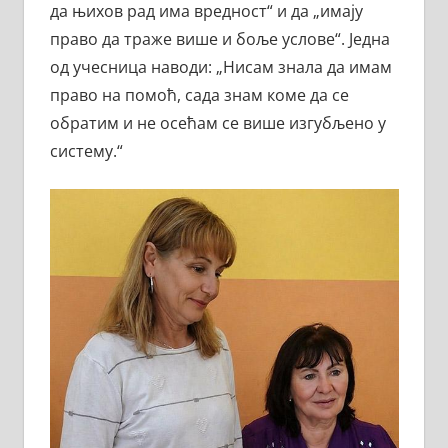
да њихов рад има вредност“ и да „имају
право да траже више и боље услове“. Једна
од учесница наводи: „Нисам знала да имам
право на помоћ, сада знам коме да се
обратим и не осећам се више изгубљено у
систему.“