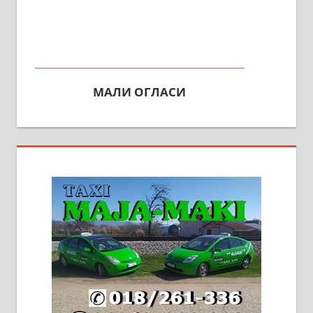
МАЛИ ОГЛАСИ
На продају кућа у Алексинцу,
београдски друм. Две одвојене
стамбене целине једна уз другу.
2х150м2, две гараже, централно
грејање на гас и дрва. Две
адресе. 063/71-74-023
Издајем комплетно опремљену
халу на Житковачком путу, на
плацу површине око 7 ари.
064/321-80-51; 063/102-35-25
На продају легализована, нова,