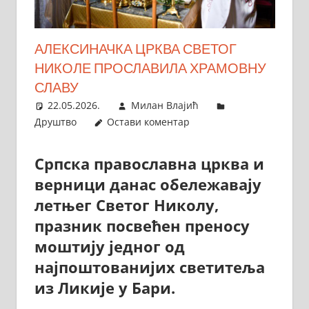
АЛЕКСИНАЧКА ЦРКВА СВЕТОГ
НИКОЛЕ ПРОСЛАВИЛА ХРАМОВНУ
СЛАВУ
22.05.2026.
Милан Влајић
Друштво
Остави коментар
Српска православна црква и
верници данас обележавају
летњег Светог Николу,
празник посвећен преносу
моштију једног од
најпоштованијих светитеља
из Ликије у Бари.