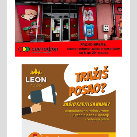
Ало таксију потребан возач са Б
категоријом. 064/02-85-511
Потребна два радника за рад на
стоваришту „Липа промет” у
Алексинцу. За више
информација доћи лично на
стовариште у улици Максима
Горког 26 сваког радног дана од
8 до 15 часова. 063/465-045
Чистим све врсте димњака.
061/32-13-445