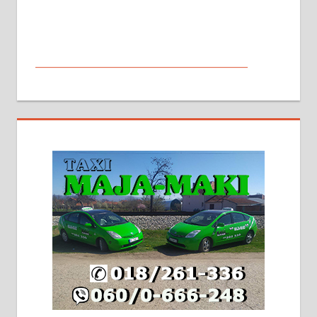
МАЛИ ОГЛАСИ
На продају кућа у Алексинцу,
београдски друм. Две одвојене
стамбене целине једна уз другу.
2х150м2, две гараже, централно
грејање на гас и дрва. Две
адресе. 063/71-74-023
Издајем комплетно опремљену
халу на Житковачком путу, на
плацу површине око 7 ари.
064/321-80-51; 063/102-35-25
На продају легализована, нова,