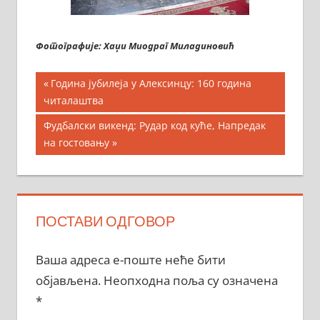
Фотографије: Хаџи Миодраг Миладиновић
Кретање
Previous
Година јубилеја у Алексинцу: 160 година
Post:
читалаштва
чланка
Next
Фудбалски викенд: Рудар код куће, Напредак
Post:
на гостовању
ПОСТАВИ ОДГОВОР
Ваша адреса е-поште неће бити
објављена.
Неопходна поља су означена
*