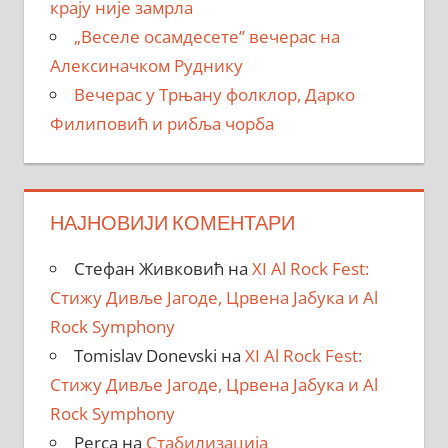
крају није замрла
„Веселе осамдесете” вечерас на
Алексиначком Руднику
Вечерас у Трњану фолклор, Дарко
Филиповић и рибља чорба
НАЈНОВИЈИ КОМЕНТАРИ
Стефан Живковић
на
XI Al Rock Fest:
Стижу Дивље Јагоде, Црвена Јабука и Al
Rock Symphony
Tomislav Donevski
на
XI Al Rock Fest:
Стижу Дивље Јагоде, Црвена Јабука и Al
Rock Symphony
Perca
на
Стабилизација