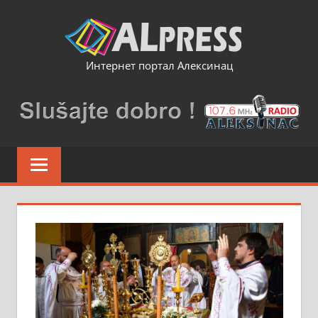
Skip
to
content
Интернет портал Алексинац