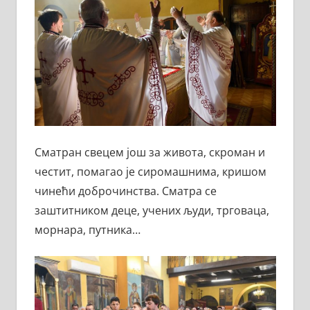
Сматран свецем још за живота, скроман и
честит, помагао је сиромашнима, кришом
чинећи доброчинства. Сматра се
заштитником деце, учених људи, трговаца,
морнара, путника…