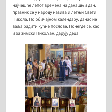
најчешће лепог времена на данашњи дан,
празник се у народу назива и летњи Свети
Никола. По обичајном календару, данас не
ваља радити кућне послове. Понегде се, као
и за зимски Никољан, дарују деца.