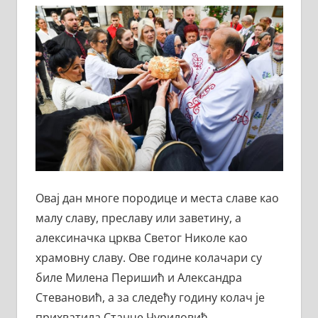
Овај дан многе породице и места славе као
малу славу, преславу или заветину, а
алексиначка црква Светог Николе као
храмовну славу. Ове године колачари су
биле Милена Перишић и Александра
Стевановић, а за следећу годину колач је
прихватила Станче Чуриловић.