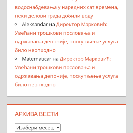
водоснабдевања у наредних сат времена,
неки делови града добили воду
Aleksandar
на
Директор Марковић:
Увећани трошкови пословања и
одржавања депоније, поскупљење услуга
било неопходно
Matematicar
на
Директор Марковић:
Увећани трошкови пословања и
одржавања депоније, поскупљење услуга
било неопходно
АРХИВА ВЕСТИ
Архива