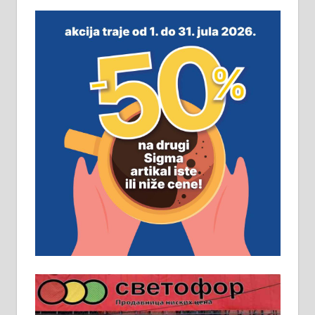
незавршена кућа површине 160
м2 са плацем од 8 ари у Зеленом
виру у Алексинцу. Могућа
замена. 064/21-63-584
ПОСЛОВНИ ОГЛАСИ
Рудник и флотација Рудник
д.о.о. Рудник запошљава 20
помоћника рудара. Услови:
Основна школа, пожељно радно
искуство на истим и сличним
пословима, али не и неопходан
услов. Обезбеђен смештај,
превоз, исхрана. 032/57-41-122 –
локал 22
Пружам услуге завршних радова
у грађевини, хидроизолације и
молерских радова. 061/25-28-058