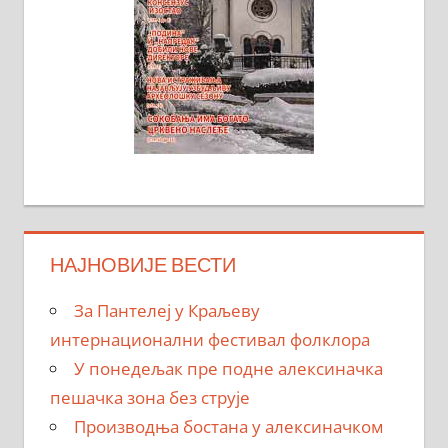
НАЈНОВИЈЕ ВЕСТИ
За Пантелеј у Краљеву
интернационални фестивал фолклора
У понедељак пре подне алексиначка
пешачка зона без струје
Производња бостана у алексиначком