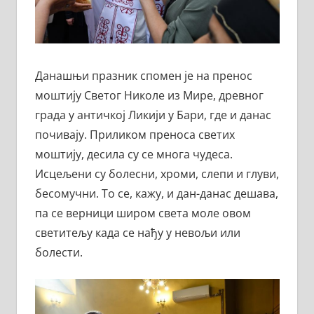
Данашњи празник спомен је на пренос
моштију Светог Николе из Мире, древног
града у античкој Ликији у Бари, где и данас
почивају. Приликом преноса светих
моштију, десила су се многа чудеса.
Исцељени су болесни, хроми, слепи и глуви,
бесомучни. То се, кажу, и дан-данас дешава,
па се верници широм света моле овом
светитељу када се нађу у невољи или
болести.