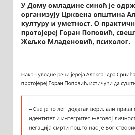
У Дому омладине синоћ је одрж
организују Црквена општина Ал
културу и уметност. О практич
протојереј Горан Поповић, све
Жељко Младеновић, психолог.
Након уводне речи јереја Александра Срнића
протојереј Горан Поповић, истичући да сушти
‒ Све је то леп додатак вери, али права
идентитет и интегритет његовој личнос
негација смрти пошто нас је Бог створи