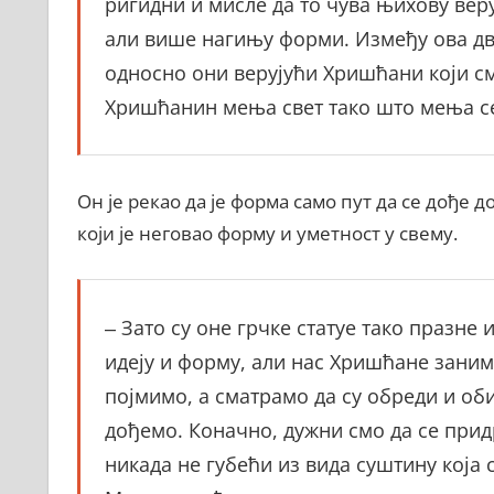
ригидни и мисле да то чува њихову вер
али више нагињу форми. Између ова два 
односно они верујући Хришћани који сма
Хришћанин мења свет тако што мења с
Он је рекао да је форма само пут да се дође д
који је неговао форму и уметност у свему.
‒ Зато су оне грчке статуе тако празне
идеју и форму, али нас Хришћане зани
појмимо, а сматрамо да су обреди и оби
дођемо. Коначно, дужни смо да се при
никада не губећи из вида суштину која 