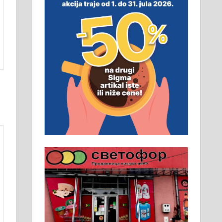
неопходан услов. Обезбеђен
смештај, превоз, исхрана.
032/57-41-122 – локал 22
Пружам услуге завршних
радова у грађевини,
хидроизолације и молерских
радова. 061/25-28-058
Ало таксију потребан возач са Б
категоријом. 064/02-85-511
Потребна два радника за рад на
стоваришту „Липа промет” у
Алексинцу. За више
информација доћи лично на
стовариште у улици Максима
Горког 26 сваког радног дана од
8 до 15 часова. 063/465-045