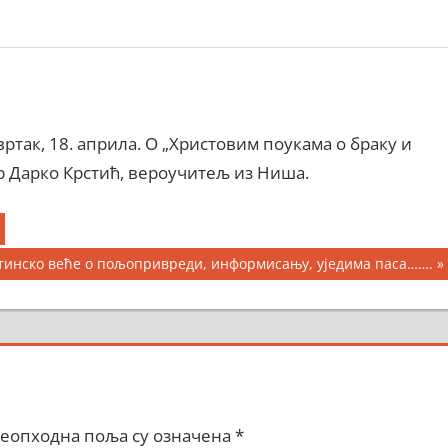
так, 18. априла. О „Христовим поукама о браку и
 Дарко Крстић, вероучитељ из Ниша.
инско веће о пољопривреди, информисању, уједима паса…….
еопходна поља су означена
*