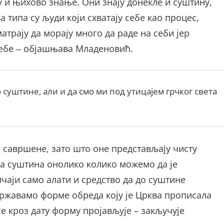
у и њихово знање. Они знају донекле и суштину,
типа су људи који схватају себе као процес,
трају да морају много да раде на себи јер
ебе ‒ објашњава Младеновић.
о суштине, али и да смо ми под утицајем грчког света
 и савршене, зато што оне представљају чисту
ма суштина онолико колико можемо да је
чаји само алати и средство да до суштине
државамо форме обреда коју је Црква прописала
се кроз дату форму пројављује – закључује