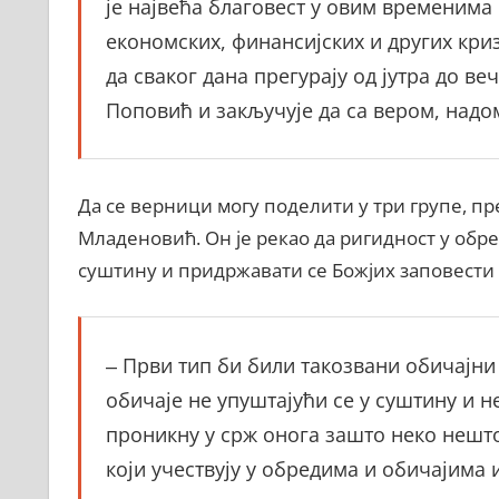
је највећа благовест у овим временима
економских, финансијских и других криз
да сваког дана прегурају од јутра до веч
Поповић и закључује да са вером, надо
Да се верници могу поделити у три групе, пр
Младеновић. Он је рекао да ригидност у обре
суштину и придржавати се Божјих заповести н
‒ Први тип би били такозвани обичајни 
обичаје не упуштајући се у суштину и н
проникну у срж онога зашто неко нешто 
који учествују у обредима и обичајима 