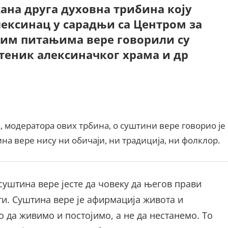
ана друга духовна трибина коју
ексинац у сарадњи са Центром за
ним питањима вере говорили су
штеник алексиначког храма и др
, модератора ових трбина, о суштини вере говорио је
на вере нису ни обичаји, ни традиција, ни фолклор.
 суштина вере јесте да човеку да његов прави
ти. Суштина вере је афирмација живота и
о да живимо и постојимо, а не да нестанемо. То