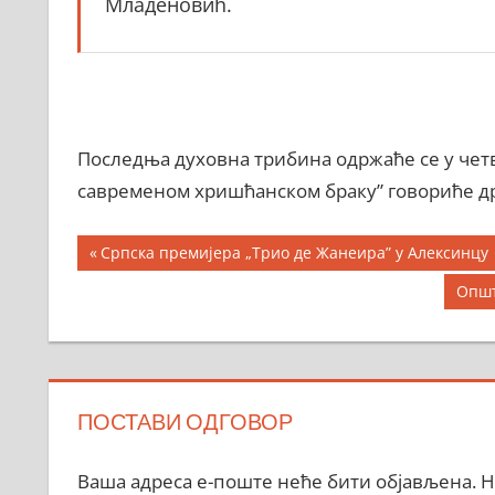
Младеновић.
Последња духовна трибина одржаће се у четвр
савременом хришћанском браку” говориће др
Кретање
Previous
Српска премијера „Трио де Жанеира” у Алексинцу
Post:
чланка
Next
Општ
Post:
ПОСТАВИ ОДГОВОР
Ваша адреса е-поште неће бити објављена.
Н