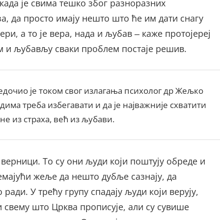
 када је свима тешко због разноразних
а, да просто имају нешто што ће им дати снагу
ери, а то је вера, нада и љубав ‒ каже протојереј
м и љубављу сваки проблем постаје решив.
едочио је током свог излагања психолог др Жељко
дима треба избегавати и да је најважније схватити
е из страха, већ из љубави.
верници. То су они људи који поштују обреде и
емајући жеље да нешто дубље сазнају, да
ради. У трећу групу спадају људи који верују,
и свему што Црква прописује, али су сувише