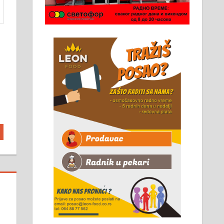
Чистим све врсте димњака.
061/32-13-445