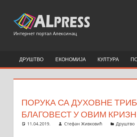
Skip
to
content
Интернет портал Алексинац
ДРУШТВО
ЕКОНОМИЈА
КУЛТУРА
П
ПОРУКА СА ДУХОВНЕ ТРИБ
БЛАГОВЕСТ У ОВИМ КРИЗ
11.04.2019.
Стефан Живковић
Друштво