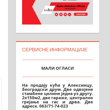
СЕРВИСНЕ ИНФОРМАЦИЈЕ
МАЛИ ОГЛАСИ
На продају кућа у Алексинцу,
београдски друм. Две одвојене
стамбене целине једна уз другу.
2х150м2, две гараже, централно
грејање на гас и дрва. Две
адресе. 063/71-74-023