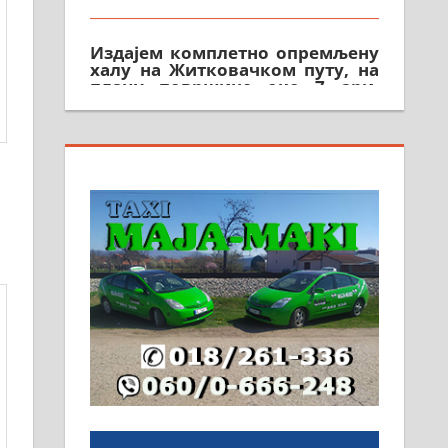
Издајем комплетно опремљену
халу на Житковачком путу, на
плацу површине око 7 ари.
064/321-80-51; 063/102-35-25
На продају легализована, нова,
незавршена кућа површине 160
м2 са плацем од 8 ари у
Зеленом виру у Алексинцу.
Могућа замена. 064/21-63-584
ПОСЛОВНИ ОГЛАСИ
Рудник и флотација Рудник
д.о.о. Рудник запошљава 20
помоћника рудара. Услови:
Основна школа, пожељно
радно искуство на истим и
сличним пословима, али не и