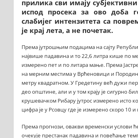
прилика сви имају субјективни 
испод просека за ово доба г
слабијег интензитета са повре
је крај лета, а не почетак.
Према јутрошњим подацима на сајту Републи
највише падавина и то 22,6 литра кише по ме
измерено пет и по литара мање. Према Јастре
на мерним местима у Врћеновици и Породину
метру квадратном. У Гредетину већ дужи пери
део општине, али и у том крају је сигурно бил
крушевачком Рибару јутрос измерено исто ко
цифра је у Рсовцу где је измерено скоро 10 и
Према прогнози, овакви временски услови ће 
очекује престанак падавина и повећање темпе