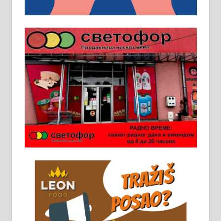
превоз, исхрана. 032/57-41-122 –
локал 22
Пружам услуге завршних радова
у грађевини, хидроизолације и
молерских радова. 061/25-28-058
Ало таксију потребан возач са Б
категоријом. 064/02-85-511
Потребна два радника за рад на
стоваришту „Липа промет” у
Алексинцу. За више
информација доћи лично на
стовариште у улици Максима
Горког 26 сваког радног дана од
8 до 15 часова. 063/465-045
Чистим све врсте димњака.