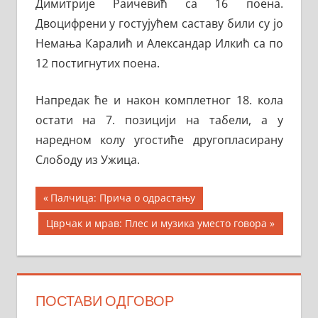
Димитрије Раичевић са 16 поена.
Двоцифрени у гостујућем саставу били су јо
Немања Каралић и Александар Илкић са по
12 постигнутих поена.
Напредак ће и након комплетног 18. кола
остати на 7. позицији на табели, а у
наредном колу угостиће другопласирану
Слободу из Ужица.
Кретање
Previous
Палчица: Прича о одрастању
Post:
чланка
Next
Цврчак и мрав: Плес и музика уместо говора
Post:
ПОСТАВИ ОДГОВОР