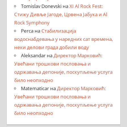
Tomislav Donevski
на
XI Al Rock Fest:
Стижу Дивље Јагоде, Црвена Јабука и Al
Rock Symphony
Perca
на
Стабилизација
водоснабдевања у наредних сат времена,
неки делови града добили воду
Aleksandar
на
Директор Марковић:
Увећани трошкови пословања и
одржавања депоније, поскупљење услуга
било неопходно
Matematicar
на
Директор Марковић:
Увећани трошкови пословања и
одржавања депоније, поскупљење услуга
било неопходно