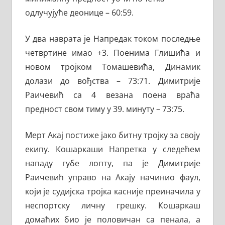
одлучујуће деонице – 60:59.
У два наврата је Напредак током последње
четвртине имао +3. Поенима Глишића и
новом тројком Томашевића, Динамик
долази до вођства – 73:71. Димитрије
Раичевић са 4 везана поена враћа
предност свом тиму у 39. минуту – 73:75.
Мерт Акај постиже јако битну тројку за своју
екипу. Кошаркаши Напретка у следећем
нападу губе лопту, па је Димитрије
Раичевић управо на Акају начинио фаул,
који је судијска тројка касније преиначила у
неспортску личну грешку. Кошаркаш
домаћих био је половичан са пенала, а