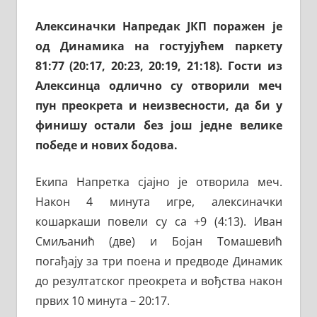
Алексиначки Напредак ЈКП поражен је
од Динамика на гостујућем паркету
81:77 (20:17, 20:23, 20:19, 21:18). Гости из
Алексинца одлично су отворили меч
пун преокрета и неизвесности, да би у
финишу остали без још једне велике
победе и нових бодова.
Екипа Напретка сјајно је отворила меч.
Након 4 минута игре, алексиначки
кошаркаши повели су са +9 (4:13). Иван
Смиљанић (две) и Бојан Томашевић
погађају за три поена и предводе Динамик
до резултатског преокрета и вођства након
првих 10 минута – 20:17.