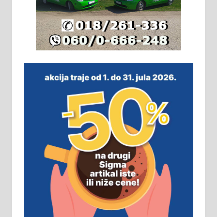
Издајем комплетно опремљену
халу на Житковачком путу, на
плацу површине око 7 ари.
064/321-80-51; 063/102-35-25
На продају легализована, нова,
незавршена кућа површине 160
м2 са плацем од 8 ари у Зеленом
виру у Алексинцу. Могућа
замена. 064/21-63-584
ПОСЛОВНИ ОГЛАСИ
Рудник и флотација Рудник
д.о.о. Рудник запошљава 20
помоћника рудара. Услови:
Основна школа, пожељно радно
искуство на истим и сличним
пословима, али не и неопходан
услов. Обезбеђен смештај,