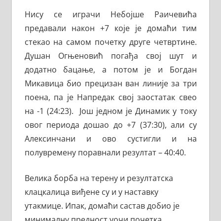
Нису се играчи Небојше Раичевића
предавали након +7 које је домаћи тим
стекао на самом почетку друге четвртине.
Душан Огњеновић погађа свој шут и
додатно бацање, а потом је и Богдан
Микавица био прецизан ван линије за три
поена, па је Напредак свој заостатак свео
на -1 (24:23). Још једном је Динамик у току
овог периода дошао до +7 (37:30), али су
Алексинчани и ово сустигли и на
полувремену поравнали резултат – 40:40.
Велика борба на терену и резултатска
клацкалица виђене су и у наставку
утакмице. Ипак, домаћи састав добио је
минималну предност уочи почетка