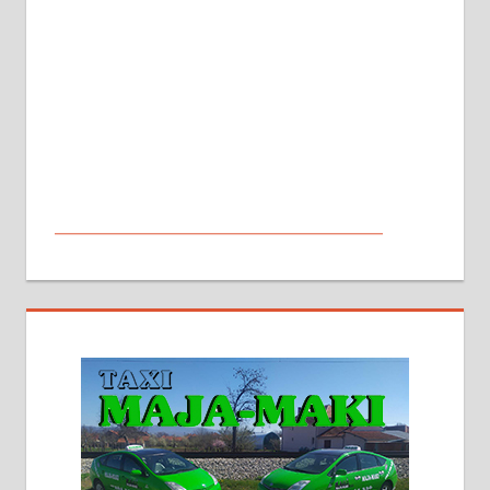
МАЛИ ОГЛАСИ
На продају кућа у Алексинцу,
београдски друм. Две одвојене
стамбене целине једна уз другу.
2х150м2, две гараже, централно
грејање на гас и дрва. Две
адресе. 063/71-74-023