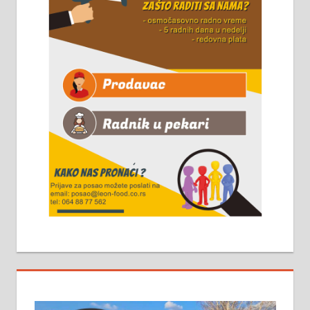
061/32-13-445