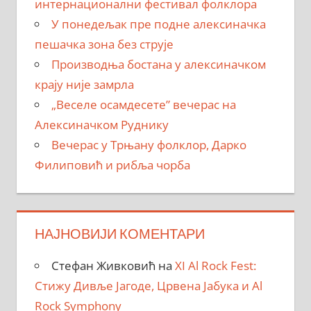
интернационални фестивал фолклора
У понедељак пре подне алексиначка
пешачка зона без струје
Производња бостана у алексиначком
крају није замрла
„Веселе осамдесете” вечерас на
Алексиначком Руднику
Вечерас у Трњану фолклор, Дарко
Филиповић и рибља чорба
НАЈНОВИЈИ КОМЕНТАРИ
Стефан Живковић
на
XI Al Rock Fest:
Стижу Дивље Јагоде, Црвена Јабука и Al
Rock Symphony