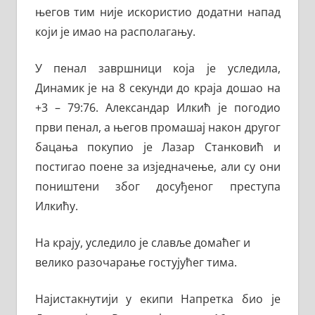
његов тим није искористио додатни напад
који је имао на располагању.
У пенал завршници која је уследила,
Динамик је на 8 секунди до краја дошао на
+3 – 79:76. Александар Илкић је погодио
први пенал, а његов промашај након другог
бацања покупио је Лазар Станковић и
постигао поене за изједначење, али су они
поништени због досуђеног преступа
Илкићу.
На крају, уследило је славље домаћег и
велико разочарање гостујућег тима.
Најистакнутији у екипи Напретка био је