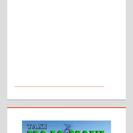
МАЛИ ОГЛАСИ
На продају кућа у Алексинцу,
београдски друм. Две одвојене
стамбене целине једна уз другу.
2х150м2, две гараже, централно
грејање на гас и дрва. Две