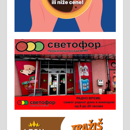
Основна школа, пожељно радно
искуство на истим и сличним
пословима, али не и неопходан
услов. Обезбеђен смештај,
превоз, исхрана. 032/57-41-122 –
локал 22
Пружам услуге завршних радова
у грађевини, хидроизолације и
молерских радова. 061/25-28-058
Ало таксију потребан возач са Б
категоријом. 064/02-85-511
Потребна два радника за рад на
стоваришту „Липа промет” у
Алексинцу. За више
информација доћи лично на
стовариште у улици Максима
Горког 26 сваког радног дана од