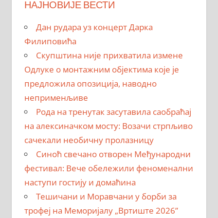
НАЈНОВИЈЕ ВЕСТИ
Дан рудара уз концерт Дарка
Филиповића
Скупштина није прихватила измене
Одлуке о монтажним објектима које је
предложила опозиција, наводно
неприменљиве
Рода на тренутак засутавила саобраћај
на алексиначком мосту: Возачи стрпљиво
сачекали необичну пролазницу
Синоћ свечано отворен Међународни
фестивал: Вече обележили феноменални
наступи гостију и домаћина
Тешичани и Моравчани у борби за
трофеј на Меморијалу „Вртиште 2026”