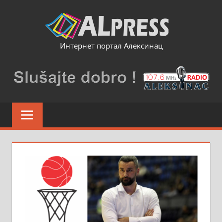
Skip
to
content
Интернет портал Алексинац