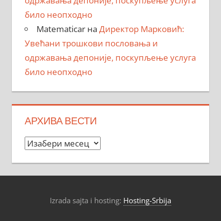
одржавања депоније, поскупљење услуга
било неопходно
Matematicar
на
Директор Марковић:
Увећани трошкови пословања и
одржавања депоније, поскупљење услуга
било неопходно
АРХИВА ВЕСТИ
Архива
вести
Izrada sajta i hosting:
Hosting-Srbija