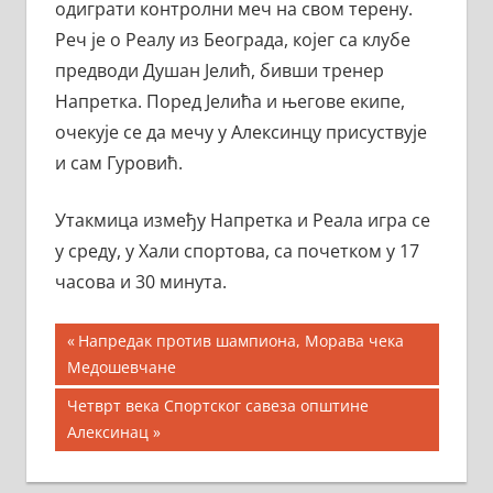
одиграти контролни меч на свом терену.
Реч је о Реалу из Београда, којег са клубе
предводи Душан Јелић, бивши тренер
Напретка. Поред Јелића и његове екипе,
очекује се да мечу у Алексинцу присуствује
и сам Гуровић.
Утакмица између Напретка и Реала игра се
у среду, у Хали спортова, са почетком у 17
часова и 30 минута.
Кретање
Previous
Напредак против шампиона, Морава чека
Post:
Медошевчане
чланка
Next
Четврт века Спортског савеза општине
Post:
Алексинац