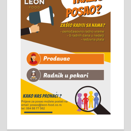
8 до 15 часова. 063/465-045
Чистим све врсте димњака.
061/32-13-445