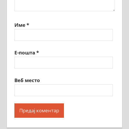
Име
*
Е-пошта
*
Веб место