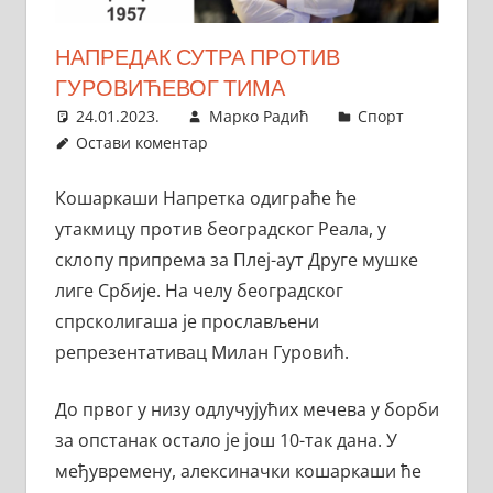
НАПРЕДАК СУТРА ПРОТИВ
ГУРОВИЋЕВОГ ТИМА
24.01.2023.
Марко Радић
Спорт
Остави коментар
Кошаркаши Напретка одиграће ће
утакмицу против београдског Реала, у
склопу припрема за Плеј-аут Друге мушке
лиге Србије. На челу београдског
спрсколигаша је прослављени
репрезентативац Милан Гуровић.
До првог у низу одлучујућих мечева у борби
за опстанак остало је још 10-так дана. У
међувремену, алексиначки кошаркаши ће