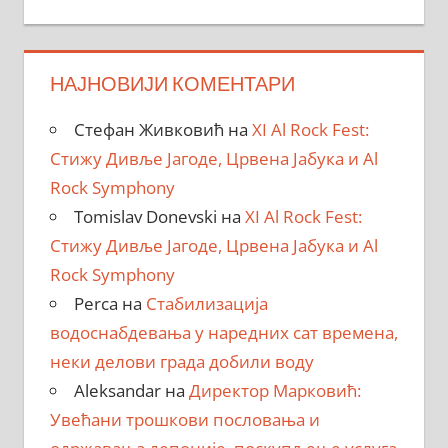
НАЈНОВИЈИ КОМЕНТАРИ
Стефан Живковић
на
XI Al Rock Fest:
Стижу Дивље Јагоде, Црвена Јабука и Al
Rock Symphony
Tomislav Donevski
на
XI Al Rock Fest:
Стижу Дивље Јагоде, Црвена Јабука и Al
Rock Symphony
Perca
на
Стабилизација
водоснабдевања у наредних сат времена,
неки делови града добили воду
Aleksandar
на
Директор Марковић:
Увећани трошкови пословања и