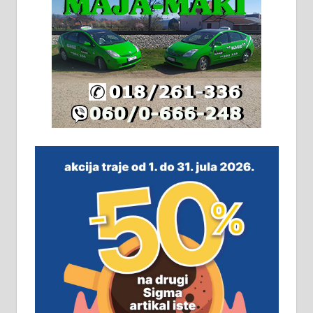
адресе. 063/71-74-023
Издајем комплетно опремљену
халу на Житковачком путу, на
плацу површине око 7 ари.
064/321-80-51; 063/102-35-25
На продају легализована, нова,
незавршена кућа површине 160
м2 са плацем од 8 ари у Зеленом
виру у Алексинцу. Могућа
замена. 064/21-63-584
ПОСЛОВНИ ОГЛАСИ
Рудник и флотација Рудник
д.о.о. Рудник запошљава 20
помоћника рудара. Услови: