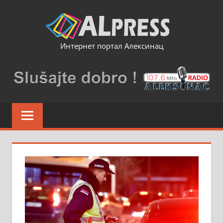
Skip
to
content
Интернет портал Алексинац