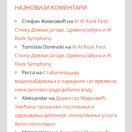
НАЈНОВИЈИ КОМЕНТАРИ
Стефан Живковић
на
XI Al Rock Fest:
Стижу Дивље Јагоде, Црвена Јабука и Al
Rock Symphony
Tomislav Donevski
на
XI Al Rock Fest:
Стижу Дивље Јагоде, Црвена Јабука и Al
Rock Symphony
Perca
на
Стабилизација
водоснабдевања у наредних сат времена,
неки делови града добили воду
Aleksandar
на
Директор Марковић:
Увећани трошкови пословања и
одржавања депоније, поскупљење услуга
било неопходно