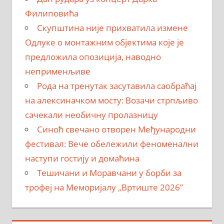
Филиповића
Скупштина није прихватила измене
Одлуке о монтажним објектима које је
предложила опозиција, наводно
неприменљиве
Рода на тренутак засутавила саобраћај
на алексиначком мосту: Возачи стрпљиво
сачекали необичну пролазницу
Синоћ свечано отворен Међународни
фестивал: Вече обележили феноменални
наступи гостију и домаћина
Тешичани и Моравчани у борби за
трофеј на Меморијалу „Вртиште 2026”