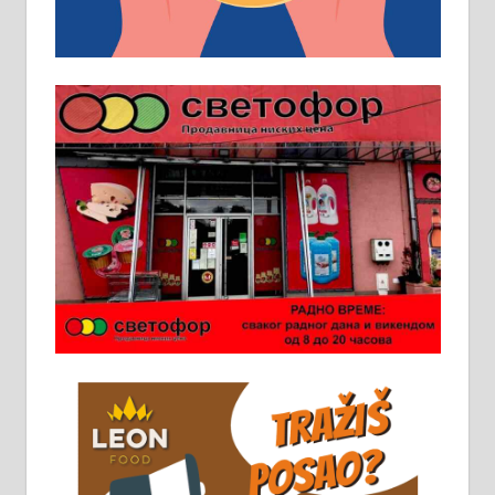
категоријом. 064/02-85-511
Потребна два радника за рад на
стоваришту „Липа промет” у
Алексинцу. За више
информација доћи лично на
стовариште у улици Максима
Горког 26 сваког радног дана од
8 до 15 часова. 063/465-045
Чистим све врсте димњака.
061/32-13-445