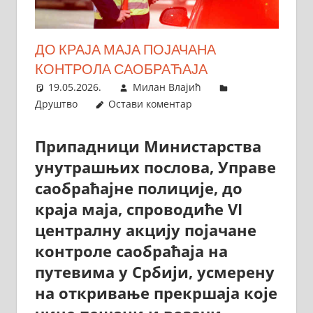
ДО КРАЈА МАЈА ПОЈАЧАНА
КОНТРОЛА САОБРАЋАЈА
19.05.2026.
Милан Влајић
Друштво
Остави коментар
Припадници Министарства
унутрашњих послова, Управе
саобраћајне полиције,
до
краја
маја, спроводиће VI
централну акцију појачане
контроле саобраћаја на
путевима у Србији, усмерену
на откривање прекршаја које