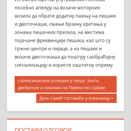
п
осебно апелуј
у
на возаче моторних
возила да обрате додатну пажњу на пешаке
и двоточкаше, смање брзину кретања у
зонама пешачких прелаза, на местима
појачане фреквенције пешака, као што су
тржни центри и пијаце, а на пешаке и
возаче двоточкаша да поштују саобраћајну
сигнализацију и користе заштитну опрему.
Кретање
Previous
Алексиначани успешни у Нишу: Злато,
Post:
двебронзе и пласман на Првенство Србије
чланка
Next
Дуле Савић гостоваће у Алексинцу
Post:
ПОСТАВИ ОДГОВОР