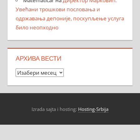
Matematicar
на
Директор Марковић:
Увећани трошкови пословања и
одржавања депоније, поскупљење услуга
било неопходно
АРХИВА ВЕСТИ
Архива
вести
Izrada sajta i hosting:
Hosting-Srbija