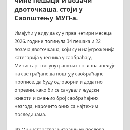
чине пешаци и возачи
двоточкаша
, стоји у
Саопштењу МУП-а
.
Имајући у виду да су у прва четири месеца
2026. године погинула 34 пешака и 22
возача двоточкаша, који су и најугроженија
категорија учесника у саобраћају,
Министарство унутрашњих послова апелује
на све грађане да поштују саобраћајне
прописе, да буду одговорни и додатно
опрезни, како би се сачували људски
животи и смањио број саобраћајних
незгода, нарочито оних са најтежим
последицама.
Из
Министарства унутрашњих послова