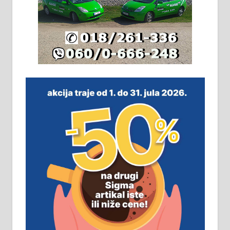
ПОСЛОВНИ ОГЛАСИ
Рудник и флотација Рудник
д.о.о. Рудник запошљава 20
помоћника рудара. Услови:
Основна школа, пожељно радно
искуство на истим и сличним
пословима, али не и неопходан
услов. Обезбеђен смештај,
превоз, исхрана. 032/57-41-122 –
локал 22
Пружам услуге завршних радова
у грађевини, хидроизолације и
молерских радова. 061/25-28-058
Ало таксију потребан возач са Б