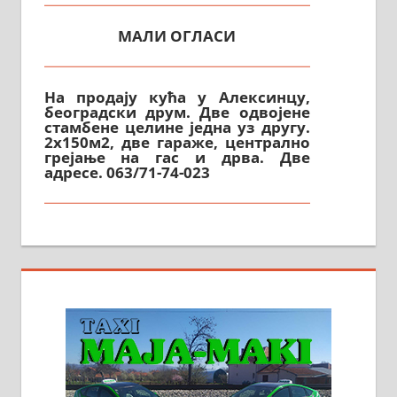
МАЛИ ОГЛАСИ
На продају кућа у Алексинцу,
београдски друм. Две одвојене
стамбене целине једна уз другу.
2х150м2, две гараже, централно
грејање на гас и дрва. Две
адресе. 063/71-74-023
Издајем комплетно опремљену
халу на Житковачком путу, на
плацу површине око 7 ари.
064/321-80-51; 063/102-35-25
На продају легализована, нова,
незавршена кућа површине 160
м2 са плацем од 8 ари у Зеленом
виру у Алексинцу. Могућа
замена. 064/21-63-584