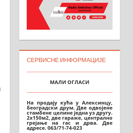
СЕРВИСНЕ ИНФОРМАЦИЈЕ
МАЛИ ОГЛАСИ
м
На продају кућа у Алексинцу,
београдски друм. Две одвојене
стамбене целине једна уз другу.
2х150м2, две гараже, централно
грејање на гас и дрва. Две
адресе. 063/71-74-023