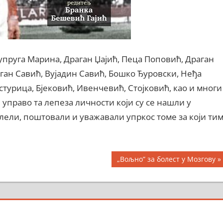
супруга Марина, Драган Џајић, Пеца Поповић, Драган
ган Савић, Вујадин Савић, Бошко Ђуровски, Неђа
турица, Бјековић, Ивенчевић, Стојковић, као и многи
И управо та лепеза личности који су се нашли у
лели, поштовали и уважавали упркос томе за који ти
Next
„Вољно” за болест у Мозгову
Post: