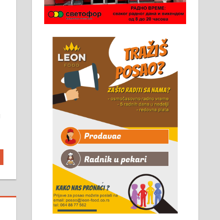
Чистим све врсте димњака.
061/32-13-445
м