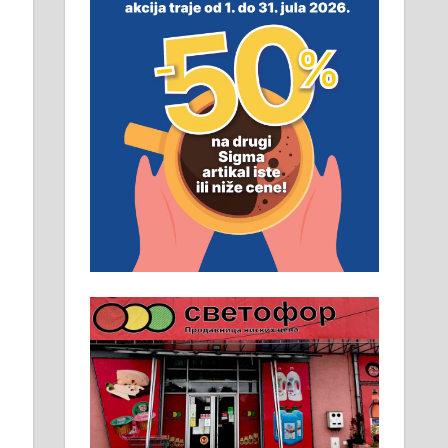
неопходан услов. Обезбеђен
смештај, превоз, исхрана.
032/57-41-122 – локал 22
Пружам услуге завршних
радова у грађевини,
хидроизолације и молерских
радова. 061/25-28-058
Ало таксију потребан возач са Б
категоријом. 064/02-85-511
Потребна два радника за рад на
стоваришту „Липа промет” у
Алексинцу. За више
информација доћи лично на
стовариште у улици Максима
Горког 26 сваког радног дана од
8 до 15 часова. 063/465-045