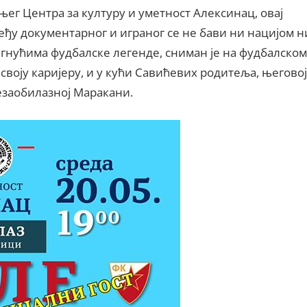
ег Центра за културу и уметност Алексинац, овај
ђу документарног и играног се не бави ни нацијом н
гнућима фудбалске легенде, сниман је на фудбалском
о своју каријеру, и у кући Савићевих родитеља, његовој
незаобилазној Маракани.