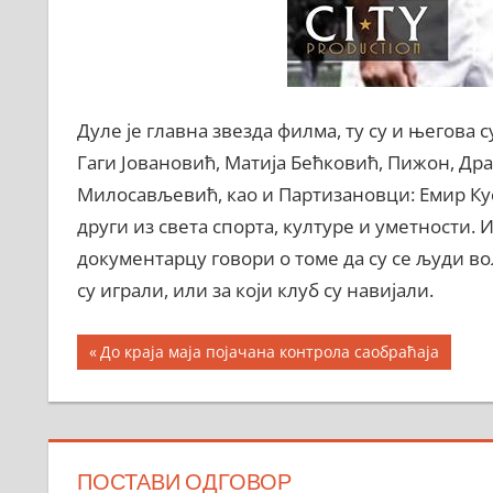
Дуле је главна звезда филма, ту су и његова 
Гаги Јовановић, Матија Бећковић, Пижон, Дра
Милосављевић, као и Партизановци: Емир Кус
други из света спорта, културе и уметности. 
документарцу говори о томе да су се људи во
су играли, или за који клуб су навијали.
Кретање
Previous
До краја маја појачана контрола саобраћаја
Post:
чланка
ПОСТАВИ ОДГОВОР