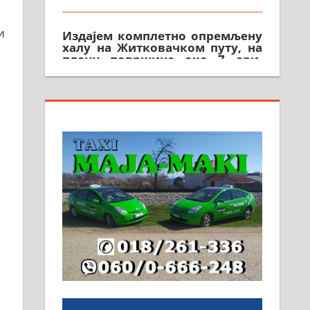
Издајем комплетно опремљену
халу на Житковачком путу, на
и
плацу површине око 7 ари.
064/321-80-51; 063/102-35-25
На продају легализована, нова,
незавршена кућа површине 160
м2 са плацем од 8 ари у
Зеленом виру у Алексинцу.
Могућа замена. 064/21-63-584
ПОСЛОВНИ ОГЛАСИ
Рудник и флотација Рудник
д.о.о. Рудник запошљава 20
помоћника рудара. Услови:
Основна школа, пожељно
радно искуство на истим и
сличним пословима, али не и