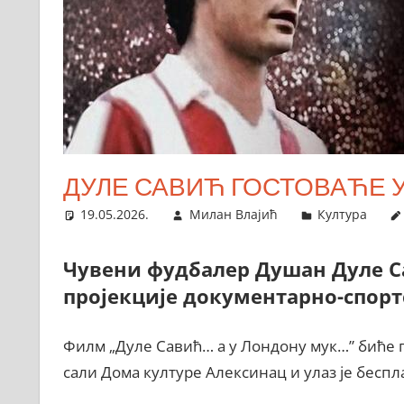
ДУЛЕ САВИЋ ГОСТОВАЋЕ 
19.05.2026.
Милан Влајић
Култура
Чувени фудбалер Душан Дуле Са
пројекције документарно-спорт
Филм „Дуле Савић… а у Лондону мук…” биће при
сали Дома културе Алексинац и улаз је беспл