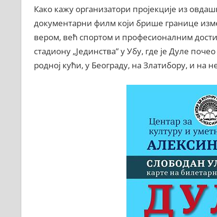
Како кажу организатори пројекције из овдашњ
документарни филм који брише границе изме
вером, већ спортом и професионалним дости
стадиону „Јединства” у Убу, где је Дуле поче
родној кући, у Београду, на Златибору, и на 