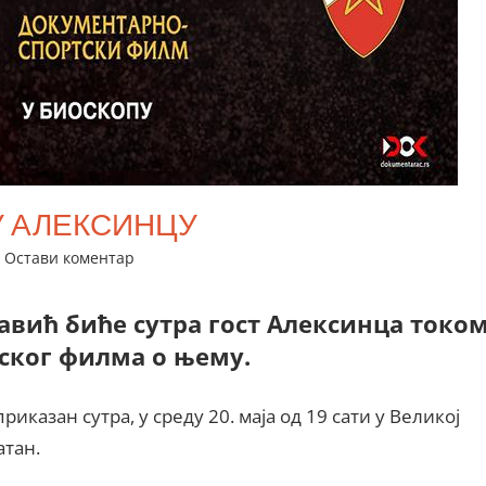
У АЛЕКСИНЦУ
Остави коментар
вић биће сутра гост Алексинца токо
ског филма о њему.
казан сутра, у среду 20. маја од 19 сати у Великој
атан.