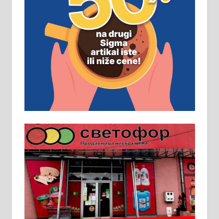
ПОСЛОВНИ ОГЛАСИ
Рудник и флотација Рудник
д.о.о. Рудник запошљава 20
помоћника рудара. Услови:
Основна школа, пожељно радно
искуство на истим и сличним
пословима, али не и неопходан
услов. Обезбеђен смештај,
превоз, исхрана. 032/57-41-122 –
локал 22
Пружам услуге завршних радова
у грађевини, хидроизолације и
молерских радова. 061/25-28-058
Ало таксију потребан возач са Б
категоријом. 064/02-85-511