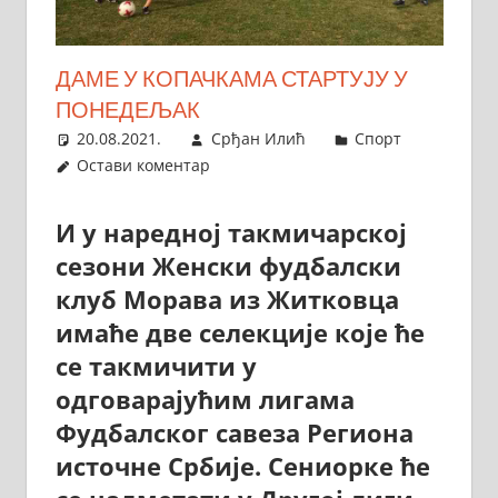
ДАМЕ У КОПАЧКАМА СТАРТУЈУ У
ПОНЕДЕЉАК
20.08.2021.
Срђан Илић
Спорт
Остави коментар
И у наредној такмичарској
сезони Женски фудбалски
клуб Морава из Житковца
имаће две селекције које ће
се такмичити у
одговарајућим лигама
Фудбалског савеза Региона
источне Србије. Сениорке ће