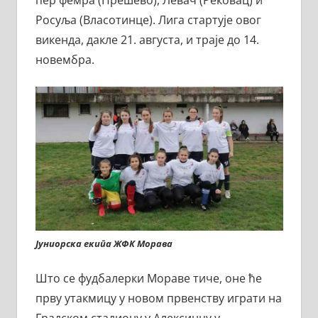
Росуља (Власотинце). Лига стартује овог
викенда, дакле 21. августа, и траје до 14.
новембра.
Јуниорска екипа ЖФК Морава
Што се фудбалерки Мораве тиче, оне ће
прву утакмицу у новом првенству играти на
Градском стадиону у Алексинцу у