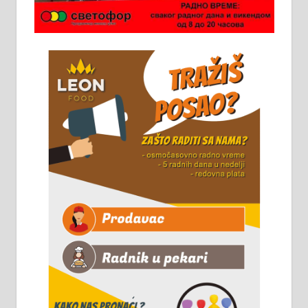
Потребна два радника за рад на
стоваришту „Липа промет” у
Алексинцу. За више
информација доћи лично на
стовариште у улици Максима
Горког 26 сваког радног дана од
8 до 15 часова. 063/465-045
Чистим све врсте димњака.
061/32-13-445