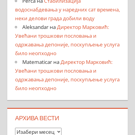
Perca
на
Стабилизација
водоснабдевања у наредних сат времена,
неки делови града добили воду
Aleksandar
на
Директор Марковић:
Увећани трошкови пословања и
одржавања депоније, поскупљење услуга
било неопходно
Matematicar
на
Директор Марковић:
Увећани трошкови пословања и
одржавања депоније, поскупљење услуга
било неопходно
АРХИВА ВЕСТИ
Архива