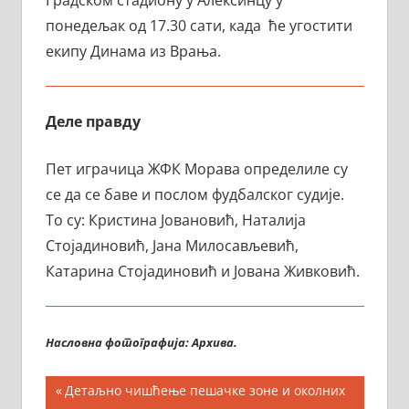
понедељак од 17.30 сати, када ће угостити
екипу Динама из Врања.
Деле правду
Пет играчица ЖФК Морава определиле су
се да се баве и послом фудбалског судије.
То су: Кристина Јовановић, Наталија
Стојадиновић, Јана Милосављевић,
Катарина Стојадиновић и Јована Живковић.
Насловна фотографија: Архива.
Кретање
Previous
Детаљно чишћење пешачке зоне и околних