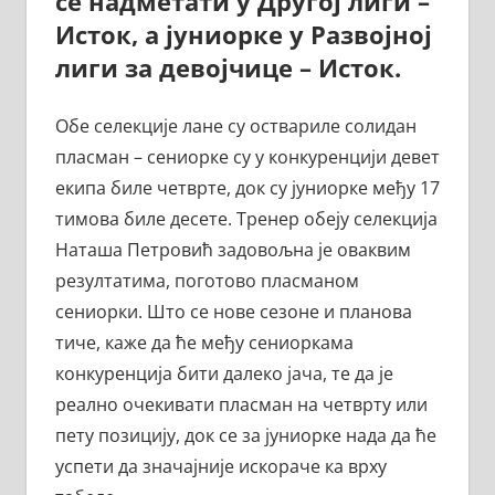
се надметати у Другој лиги –
Исток, а јуниорке у Развојној
лиги за девојчице – Исток.
Обе селекције лане су оствариле солидан
пласман – сениорке су у конкуренцији девет
екипа биле четврте, док су јуниорке међу 17
тимова биле десете. Тренер обеју селекција
Наташа Петровић задовољна је оваквим
резултатима, поготово пласманом
сениорки. Што се нове сезоне и планова
тиче, каже да ће међу сениоркама
конкуренција бити далеко јача, те да је
реално очекивати пласман на четврту или
пету позицију, док се за јуниорке нада да ће
успети да значајније искораче ка врху