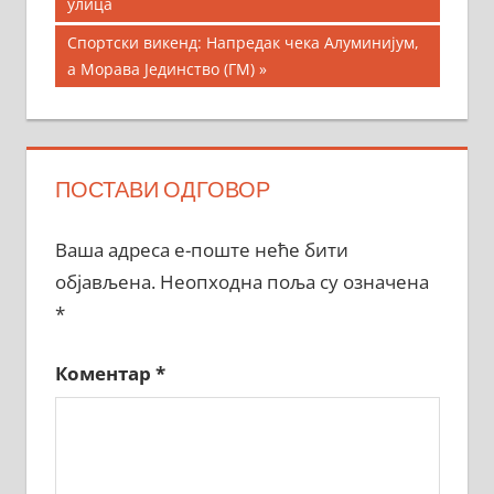
Post:
улица
чланка
Next
Спортски викенд: Напредак чека Алуминијум,
Post:
а Морава Јединство (ГМ)
ПОСТАВИ ОДГОВОР
Ваша адреса е-поште неће бити
објављена.
Неопходна поља су означена
*
Коментар
*