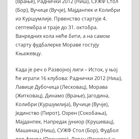
(Врање), Раднички 2012 (Ниш), СУЖФ Стол
(Бор), Вучице (Вучје), Мајданпек и Колибри
из Куршумлије. Првенство стартује 4.
септембра и траје до 31. октобра.
Ванредних кола неће бити, а на самом
старту фудбалерке Мораве гостују
Књажевцу.
Када је реч о Развојној лиги – Исток, у њој
ће играти 16 клубова: Раднички 2012 (Ниш),
Лавице Дубочица (Лесковац), Морава
(Житковац), Динамо (Врање), Јагодина,
Колибри (Куршумлија), Вучице (Вучје),
Јединство (Пирот), Озрен (Сокобања),
Мајданпек, Напредак јуниор (Крушевац),
Машинац (Ниш), СУЖФ Стол (Бор), Фудбол
пер фемра (Прешево), Левач (Рековац) и