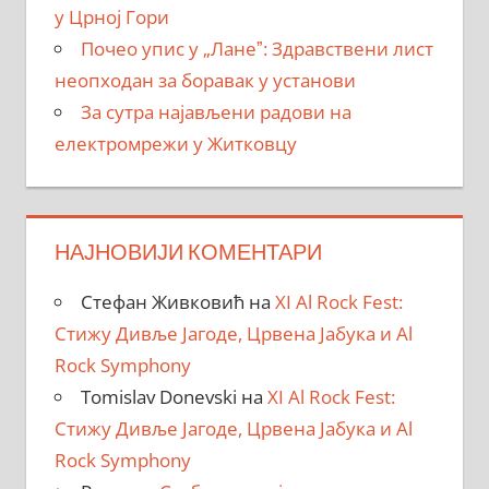
у Црној Гори
Почео упис у „Ланеˮ: Здравствени лист
неопходан за боравак у установи
За сутра најављени радови на
електромрежи у Житковцу
НАЈНОВИЈИ КОМЕНТАРИ
Стефан Живковић
на
XI Al Rock Fest:
Стижу Дивље Јагоде, Црвена Јабука и Al
Rock Symphony
Tomislav Donevski
на
XI Al Rock Fest:
Стижу Дивље Јагоде, Црвена Јабука и Al
Rock Symphony