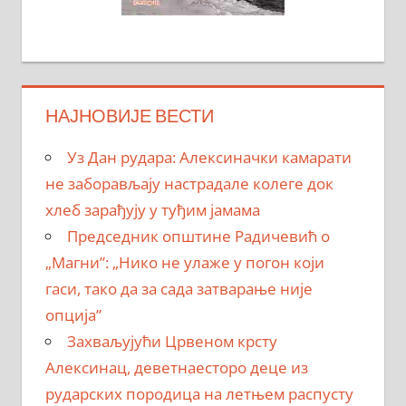
НАЈНОВИЈЕ ВЕСТИ
Уз Дан рудара: Алексиначки камарати
не заборављају настрадале колеге док
хлеб зарађују у туђим јамама
Председник општине Радичевић о
„Магни”: „Нико не улаже у погон који
гаси, тако да за сада затварање није
опција”
Захваљујући Црвеном крсту
Алексинац, деветнаесторо деце из
рударских породица на летњем распусту