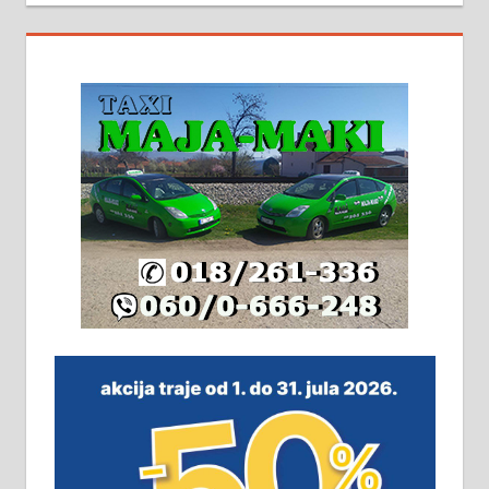
На продају кућа у Алексинцу,
београдски друм. Две одвојене
стамбене целине једна уз другу.
2х150м2, две гараже, централно
грејање на гас и дрва. Две
адресе. 063/71-74-023
Издајем комплетно опремљену
халу на Житковачком путу, на
плацу површине око 7 ари.
064/321-80-51; 063/102-35-25
На продају легализована, нова,
незавршена кућа површине 160
м2 са плацем од 8 ари у Зеленом
виру у Алексинцу. Могућа
замена. 064/21-63-584