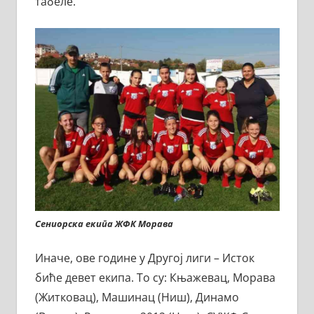
табеле.
Сениорска екипа ЖФК Морава
Иначе, ове године у Другој лиги – Исток
биће девет екипа. То су: Књажевац, Морава
(Житковац), Машинац (Ниш), Динамо