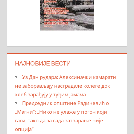
НАЈНОВИЈЕ ВЕСТИ
Уз Дан рудара: Алексиначки камарати
не заборављају настрадале колеге док
хлеб зарађују у туђим јамама
Председник општине Радичевић о
„Магни”: „Нико не улаже у погон који
гаси, тако да за сада затварање није
опција”