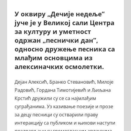
У оквиру „Дечије недеље”
јуче је у Великој сали Центра
за културу и уметност
одржан „песнички дан”,
односно дружење песника са
млађим основцима из
алексиначких осмолетки.
Дејан Алексић, Бранко Стевановић, Милоје
Радовић, Гордана Тимотијевић и Љиљана
Крстић дружили су се са најмлађим
суграђанима. Уз казивање поезије и прозе
за децу песници су остварили праву
интеракцију са публиком и њихови наступи