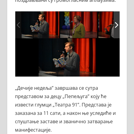
поздрављани су громогласним аплаузима.
„Дечије недеља” завршава се сутра
представом за децу „Пепељуга” коју ће
извести глумци „Театра 91”. Представа је
заказана за 11 сати, а након ње уследиће и
спуштање заставе и званично затварање
манифестације.