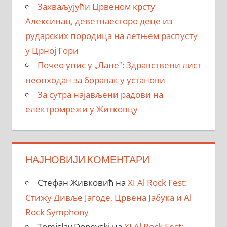
Захваљујући Црвеном крсту
Алексинац, деветнаесторо деце из
рударских породица на летњем распусту
у Црној Гори
Почео упис у „Ланеˮ: Здравствени лист
неопходан за боравак у установи
За сутра најављени радови на
електромрежи у Житковцу
НАЈНОВИЈИ КОМЕНТАРИ
Стефан Живковић
на
XI Al Rock Fest:
Стижу Дивље Јагоде, Црвена Јабука и Al
Rock Symphony
Tomislav Donevski
на
XI Al Rock Fest: