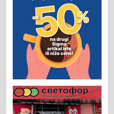
виру у Алексинцу. Могућа
замена. 064/21-63-584
ПОСЛОВНИ ОГЛАСИ
Рудник и флотација Рудник
д.о.о. Рудник запошљава 20
помоћника рудара. Услови:
Основна школа, пожељно радно
искуство на истим и сличним
пословима, али не и неопходан
услов. Обезбеђен смештај,
превоз, исхрана. 032/57-41-122 –
локал 22
Пружам услуге завршних радова
у грађевини, хидроизолације и
молерских радова. 061/25-28-058