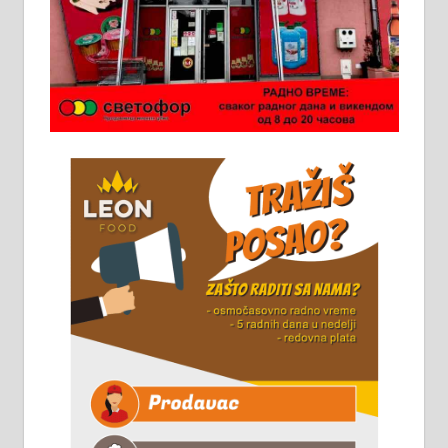
Ало таксију потребан возач са Б
категоријом. 064/02-85-511
Потребна два радника за рад на
стоваришту „Липа промет” у
Алексинцу. За више
информација доћи лично на
стовариште у улици Максима
Горког 26 сваког радног дана од
8 до 15 часова. 063/465-045
Чистим све врсте димњака.
061/32-13-445