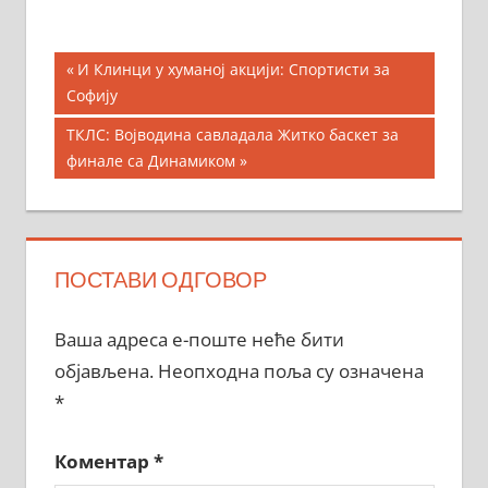
Кретање
Previous
И Клинци у хуманој акцији: Спортисти за
Post:
Софију
чланка
Next
ТКЛС: Војводина савладала Житко баскет за
Post:
финале са Динамиком
ПОСТАВИ ОДГОВОР
Ваша адреса е-поште неће бити
објављена.
Неопходна поља су означена
*
Коментар
*