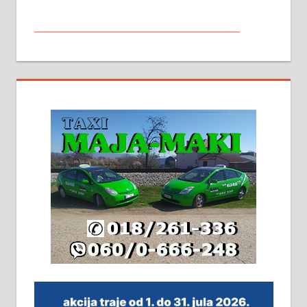
МАЛИ ОГЛАСИ
На продају кућа у Алексинцу,
београдски друм. Две одвојене
стамбене целине једна уз другу.
2х150м2, две гараже, централно
грејање на гас и дрва. Две
адресе. 063/71-74-023
Издајем комплетно опремљену
халу на Житковачком путу, на
плацу површине око 7 ари.
064/321-80-51; 063/102-35-25
На продају легализована, нова,
незавршена кућа површине 160
м2 са плацем од 8 ари у Зеленом