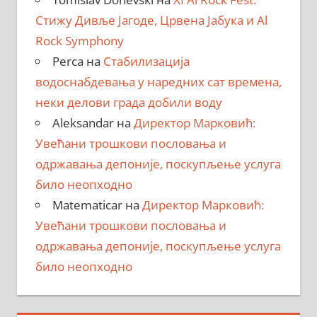
Стижу Дивље Јагоде, Црвена Јабука и Al
Rock Symphony
Perca
на
Стабилизација
водоснабдевања у наредних сат времена,
неки делови града добили воду
Aleksandar
на
Директор Марковић:
Увећани трошкови пословања и
одржавања депоније, поскупљење услуга
било неопходно
Matematicar
на
Директор Марковић:
Увећани трошкови пословања и
одржавања депоније, поскупљење услуга
било неопходно