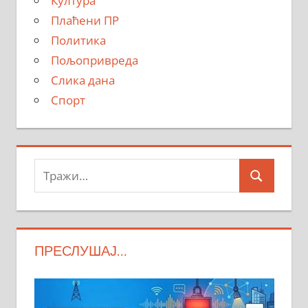
Култура
Плаћени ПР
Политика
Пољопривреда
Слика дана
Спорт
Тражи:
Search
ПРЕСЛУШАЈ…