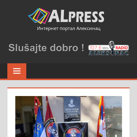
Skip
to
content
Интернет портал Алексинац