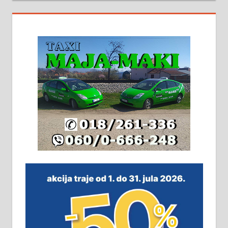
На продају кућа у Алексинцу,
београдски друм. Две одвојене
стамбене целине једна уз другу.
2х150м2, две гараже, централно
грејање на гас и дрва. Две
адресе. 063/71-74-023
Издајем комплетно опремљену
халу на Житковачком путу, на
плацу површине око 7 ари.
064/321-80-51; 063/102-35-25
На продају легализована, нова,
незавршена кућа површине 160
м2 са плацем од 8 ари у Зеленом
виру у Алексинцу. Могућа
замена. 064/21-63-584
ПОСЛОВНИ ОГЛАСИ