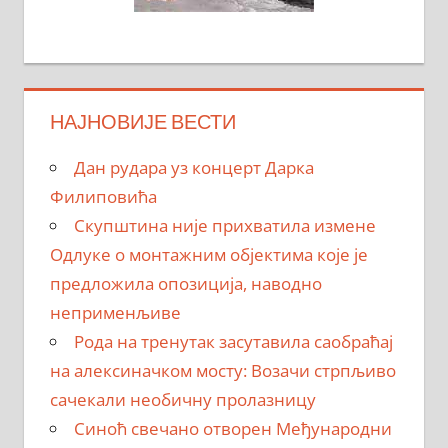
НАЈНОВИЈЕ ВЕСТИ
Дан рудара уз концерт Дарка
Филиповића
Скупштина није прихватила измене
Одлуке о монтажним објектима које је
предложила опозиција, наводно
неприменљиве
Рода на тренутак засутавила саобраћај
на алексиначком мосту: Возачи стрпљиво
сачекали необичну пролазницу
Синоћ свечано отворен Међународни