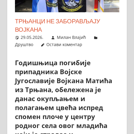
ТРЊАНЦИ НЕ ЗАБОРАВЉАЈУ
ВОЈКАНА
29.05.2026.
Милан Влајић
Друштво
Остави коментар
Годишњица погибије
припадника Војске
Југославије Војкана Матића
из Трњана, обележена је
данас окупљањем и
полагањем цвећа испред
спомен плоче у центру
родног села овог младића