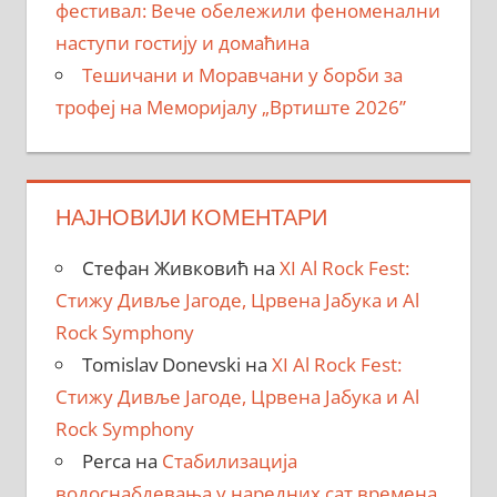
фестивал: Вече обележили феноменални
наступи гостију и домаћина
Тешичани и Моравчани у борби за
трофеј на Меморијалу „Вртиште 2026”
НАЈНОВИЈИ КОМЕНТАРИ
Стефан Живковић
на
XI Al Rock Fest:
Стижу Дивље Јагоде, Црвена Јабука и Al
Rock Symphony
Tomislav Donevski
на
XI Al Rock Fest:
Стижу Дивље Јагоде, Црвена Јабука и Al
Rock Symphony
Perca
на
Стабилизација
водоснабдевања у наредних сат времена,