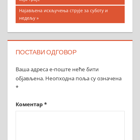
чланка
Next
Најављена искључења струје за суботу и
Post:
недељу
ПОСТАВИ ОДГОВОР
Ваша адреса е-поште неће бити
објављена.
Неопходна поља су означена
*
Коментар
*