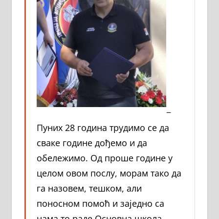
−
Пуних 28 година трудимо се да
сваке године дођемо и да
обележимо. Од проше године у
целом овом послу, морам тако да
га назовем, тешком, али
поносном помоћ и заједно са
нама то раде Основна школа