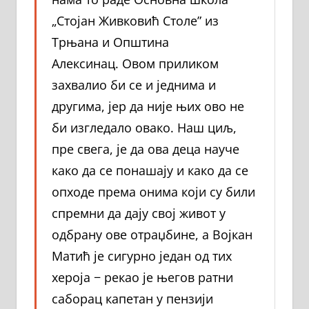
„Стојан Живковић Столе” из
Трњана и Општина
Алексинац. Овом приликом
захвалио би се и једнима и
другима, јер да није њих ово не
би изгледало овако. Наш циљ,
пре свега, је да ова деца науче
како да се понашају и како да се
опходе према онима који су били
спремни да дају свој живот у
одбрану ове отраџбине, а Војкан
Матић је сигурно један од тих
хероја − рекао је његов ратни
саборац капетан у пензији