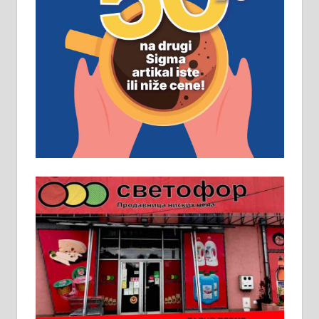
Рудник и флотација Рудник
д.о.о. Рудник запошљава 20
помоћника рудара. Услови:
Основна школа, пожељно радно
искуство на истим и сличним
пословима, али не и неопходан
услов. Обезбеђен смештај,
превоз, исхрана. 032/57-41-122 –
локал 22
Пружам услуге завршних радова
у грађевини, хидроизолације и
молерских радова. 061/25-28-058
Ало таксију потребан возач са Б
категоријом. 064/02-85-511