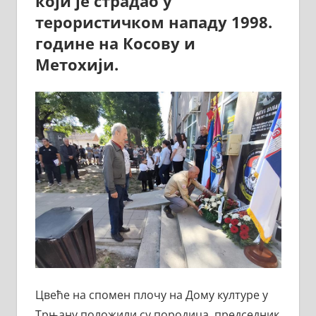
који је страдао у
терористичком нападу 1998.
године на Косову и
Метохији.
Цвеће на спомен плочу на Дому културе у
Трњану положили су породица, председник