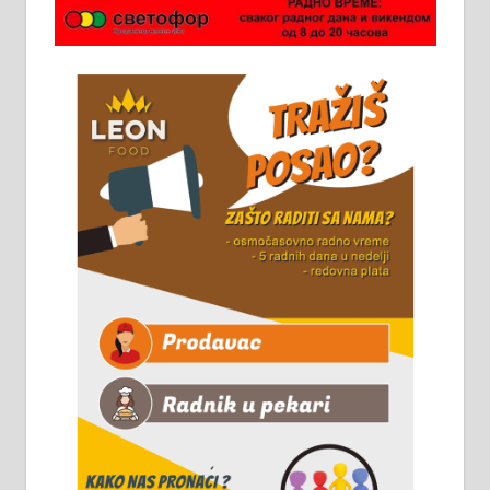
Потребна два радника за рад на
стоваришту „Липа промет” у
Алексинцу. За више
информација доћи лично на
стовариште у улици Максима
Горког 26 сваког радног дана од
8 до 15 часова. 063/465-045
Чистим све врсте димњака.
061/32-13-445