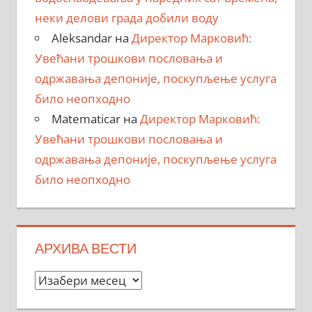
неки делови града добили воду
Aleksandar
на
Директор Марковић:
Увећани трошкови пословања и
одржавања депоније, поскупљење услуга
било неопходно
Matematicar
на
Директор Марковић:
Увећани трошкови пословања и
одржавања депоније, поскупљење услуга
било неопходно
АРХИВА ВЕСТИ
Архива
вести