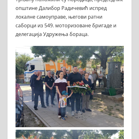
општине Далибор Радичевић испред
локалне самоуправе, његови ратни
саборци из 549. моторизоване бригаде и
делегација Удружења бораца.