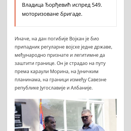
Владица Ђорђевић испред 549.
моторизоване бригаде.
Иначе, на дан погибије Војкан је био
припадник регуларне војске једне државе,
међународно признате и легитимне да
заштити границе. Он је страдао на путу
према караули Морина, на Јуничким
планинама, на граници између Савезне
републике Југославије и Албаније.