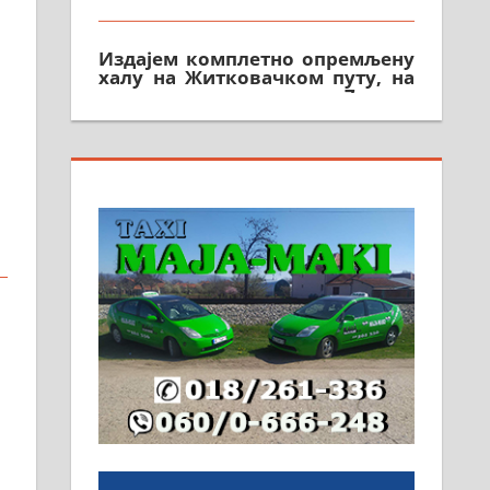
Издајем комплетно опремљену
халу на Житковачком путу, на
плацу површине око 7 ари.
064/321-80-51; 063/102-35-25
На продају легализована, нова,
незавршена кућа површине 160
м2 са плацем од 8 ари у
Зеленом виру у Алексинцу.
Могућа замена. 064/21-63-584
ПОСЛОВНИ ОГЛАСИ
и
Рудник и флотација Рудник
д.о.о. Рудник запошљава 20
помоћника рудара. Услови:
Основна школа, пожељно
радно искуство на истим и
сличним пословима, али не и