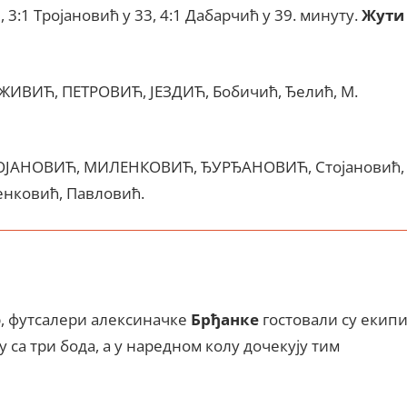
6, 3:1 Тројановић у 33, 4:1 Дабарчић у 39. минуту.
Жути
ИВИЋ, ПЕТРОВИЋ, ЈЕЗДИЋ, Бобичић, Ђелић, М.
ОЈАНОВИЋ, МИЛЕНКОВИЋ, ЂУРЂАНОВИЋ, Стојановић,
енковић, Павловић.
р, футсалери алексиначке
Брђанке
гостовали су екип
у са три бода, а у наредном колу дочекују тим