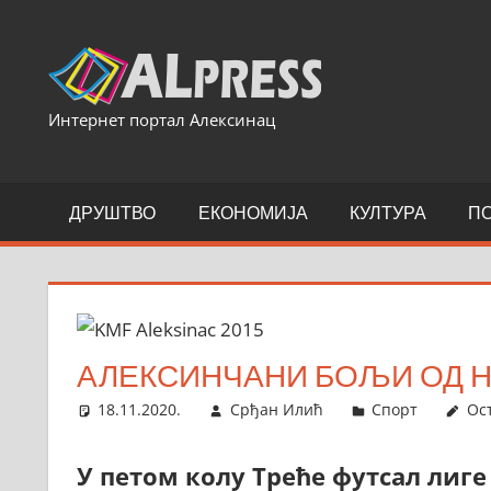
Skip
to
content
Интернет портал Алексинац
ДРУШТВО
ЕКОНОМИЈА
КУЛТУРА
П
АЛЕКСИНЧАНИ БОЉИ ОД 
18.11.2020.
Срђан Илић
Спорт
Ос
У петом колу Треће футсал лиге