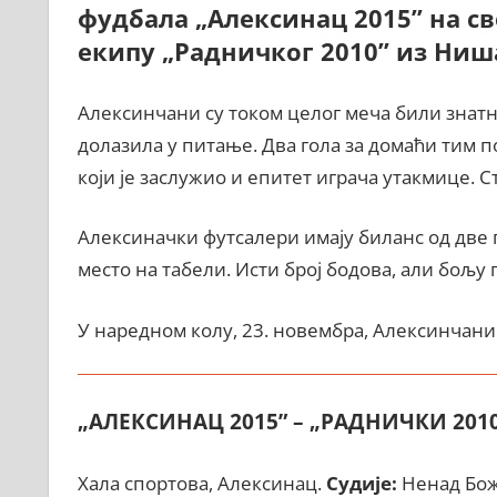
фудбала „Алексинац 2015” на с
екипу „Радничког 2010” из Ниша
Алексинчани су током целог меча били знатн
долазила у питање. Два гола за домаћи тим по
који је заслужио и епитет играча утакмице. С
Алексиначки футсалери имају биланс од две п
место на табели. Исти број бодова, али бољу
У наредном колу, 23. новембра, Алексинчан
„АЛЕКСИНАЦ 2015” – „РАДНИЧКИ 2010” 
Хала спортова, Алексинац.
Судије:
Ненад Божи