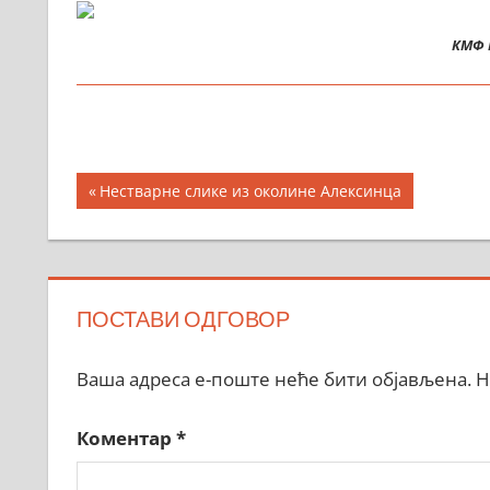
КМФ 
Кретање
Previous
Нестварне слике из околине Алексинца
Post:
чланка
ПОСТАВИ ОДГОВОР
Ваша адреса е-поште неће бити објављена.
Н
Коментар
*