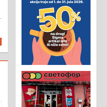
неопходан услов. Обезбеђен
смештај, превоз, исхрана.
032/57-41-122 – локал 22
Пружам услуге завршних
радова у грађевини,
хидроизолације и молерских
радова. 061/25-28-058
Ало таксију потребан возач са Б
категоријом. 064/02-85-511
Потребна два радника за рад на
стоваришту „Липа промет” у
Алексинцу. За више
информација доћи лично на
стовариште у улици Максима
Горког 26 сваког радног дана од
8 до 15 часова. 063/465-045