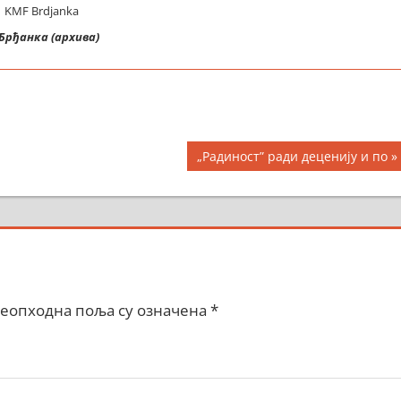
Брђанка (архива)
Next
„Радиност” ради деценију и по
Post:
еопходна поља су означена
*