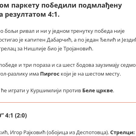
вом паркету победили подмлађену
 резултатом 4:1.
о бољи ривал и ни у једном тренутку победа није
стигао је капитен Дабарчић, а по један Ђелић и Језди
трелац за Нишлије био је Тројановић.
обеде и три пораза и са шест бодова заузимају седмо
 гол-разлику има
Пиргос
који је на шестом месту.
и ће играти у Куршимлији против
Беле цркве
.
4:1 (2:0)
ћ, Игор Рајковић (обојица из Деспотовца).
Стрелци: