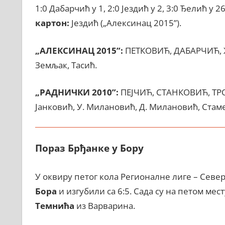
1:0 Дабарчић у 1, 2:0 Јездић у 2, 3:0 Ђелић у 2
картон:
Јездић („Алексинац 2015”).
„АЛЕКСИНАЦ 2015”:
ПЕТКОВИЋ, ДАБАРЧИЋ, Ж
Земљак, Тасић.
„РАДНИЧКИ 2010”:
ПЕЈЧИЋ, СТАНКОВИЋ, ТР
Јанковић, У. Милановић, Д. Милановић, Стам
Пораз Брђанке у Бору
У оквиру петог кола Регионалне лиге – Севе
Бора
и изгубили са 6:5. Сада су на петом мест
Темнића
из Варварина.