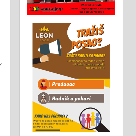
Чистим све врсте димњака.
061/32-13-445