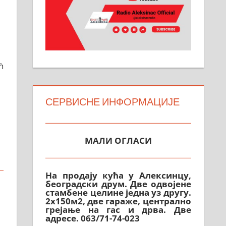
ћ
СЕРВИСНЕ ИНФОРМАЦИЈЕ
МАЛИ ОГЛАСИ
На продају кућа у Алексинцу,
београдски друм. Две одвојене
стамбене целине једна уз другу.
2х150м2, две гараже, централно
грејање на гас и дрва. Две
адресе. 063/71-74-023