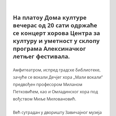
На платоу Дома културе
вечерас од 20 сати одржаће
се концерт хорова Центра за
културу и уметност у склопу
програма Алексиначког
летњег фестивала.
Амфитеатром, испред градске библиотеке,
зачуће се вокали Дечјег хора „Мали вокали”
предвођен професором Миланом
Петковићем, као и Омладинског хора под
вођством Миље Миловановић.
Већ сутрадан у дворишту Завичајног музеја