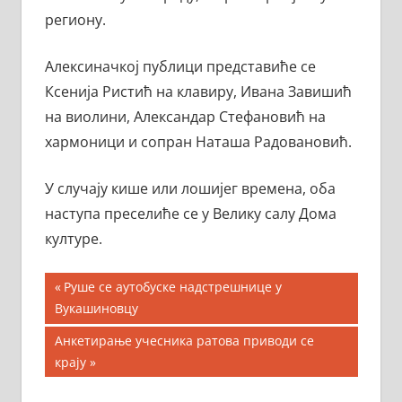
региону.
Алексиначкој публици представиће се
Ксенија Ристић на клавиру, Ивана Завишић
на виолини, Александар Стефановић на
хармоници и сопран Наташа Радовановић.
У случају кише или лошијег времена, оба
наступа преселиће се у Велику салу Дома
културе.
Кретање
Previous
Руше се аутобуске надстрешнице у
Post:
Вукашиновцу
чланка
Next
Анкетирање учесника ратова приводи се
Post:
крају