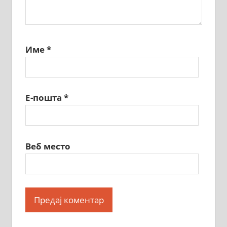
Име
*
Е-пошта
*
Веб место