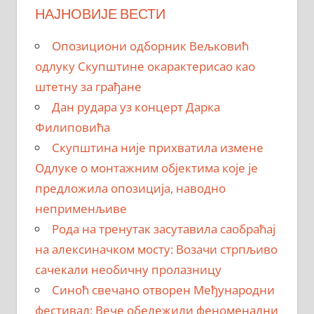
НАЈНОВИЈЕ ВЕСТИ
Опозициони одборник Вељковић
одлуку Скупштине окарактерисао као
штетну за грађане
Дан рудара уз концерт Дарка
Филиповића
Скупштина није прихватила измене
Одлуке о монтажним објектима које је
предложила опозиција, наводно
неприменљиве
Рода на тренутак засутавила саобраћај
на алексиначком мосту: Возачи стрпљиво
сачекали необичну пролазницу
Синоћ свечано отворен Међународни
фестивал: Вече обележили феноменални