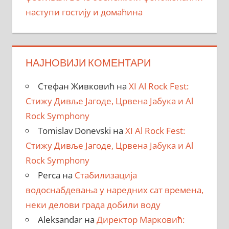
наступи гостију и домаћина
НАЈНОВИЈИ КОМЕНТАРИ
Стефан Живковић
на
XI Al Rock Fest:
Стижу Дивље Јагоде, Црвена Јабука и Al
Rock Symphony
Tomislav Donevski
на
XI Al Rock Fest:
Стижу Дивље Јагоде, Црвена Јабука и Al
Rock Symphony
Perca
на
Стабилизација
водоснабдевања у наредних сат времена,
неки делови града добили воду
Aleksandar
на
Директор Марковић: