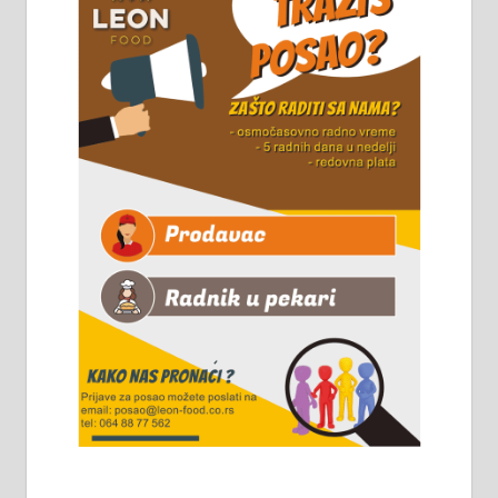
Горког 26 сваког радног дана од
8 до 15 часова. 063/465-045
Чистим све врсте димњака.
061/32-13-445