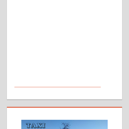
МАЛИ ОГЛАСИ
На продају кућа у Алексинцу,
београдски друм. Две одвојене
стамбене целине једна уз другу.
2х150м2, две гараже, централно