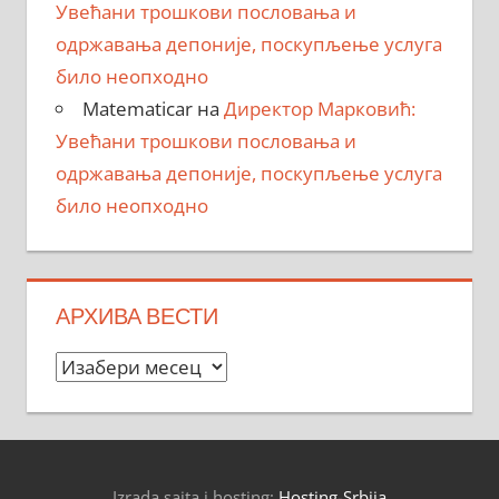
Увећани трошкови пословања и
одржавања депоније, поскупљење услуга
било неопходно
Matematicar
на
Директор Марковић:
Увећани трошкови пословања и
одржавања депоније, поскупљење услуга
било неопходно
АРХИВА ВЕСТИ
Архива
вести
Izrada sajta i hosting:
Hosting-Srbija