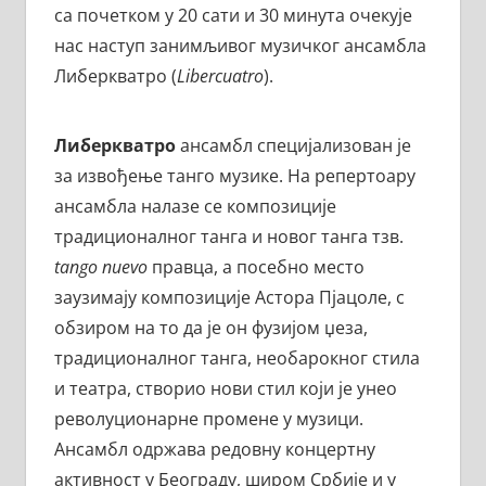
са почетком у 20 сати и 30 минута очекује
нас наступ занимљивог музичког ансамбла
Либеркватро (
Libercuatro
).
Либеркватро
ансамбл специјализован је
за извођење танго музике. На репертоару
ансамбла налазе се композиције
традиционалног танга и новог танга тзв.
tango nuevo
правца, а посебно место
заузимају композиције Астора Пјацоле, с
обзиром на то да је он фузијом џеза,
традиционалног танга, необарокног стила
и театра, створио нови стил који је унео
револуционарне промене у музици.
Ансамбл одржава редовну концертну
активност у Београду, широм Србије и у