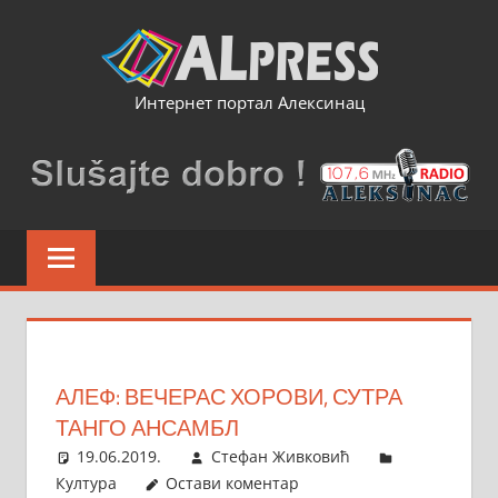
Skip
to
content
Интернет портал Алексинац
АЛЕФ: ВЕЧЕРАС ХОРОВИ, СУТРА
ТАНГО АНСАМБЛ
19.06.2019.
Стефан Живковић
Култура
Остави коментар