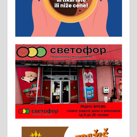
помоћника рудара. Услови:
Основна школа, пожељно радно
искуство на истим и сличним
пословима, али не и неопходан
услов. Обезбеђен смештај,
превоз, исхрана. 032/57-41-122 –
локал 22
Пружам услуге завршних радова
у грађевини, хидроизолације и
молерских радова. 061/25-28-058
Ало таксију потребан возач са Б
категоријом. 064/02-85-511
Потребна два радника за рад на
стоваришту „Липа промет” у
Алексинцу. За више
информација доћи лично на
стовариште у улици Максима