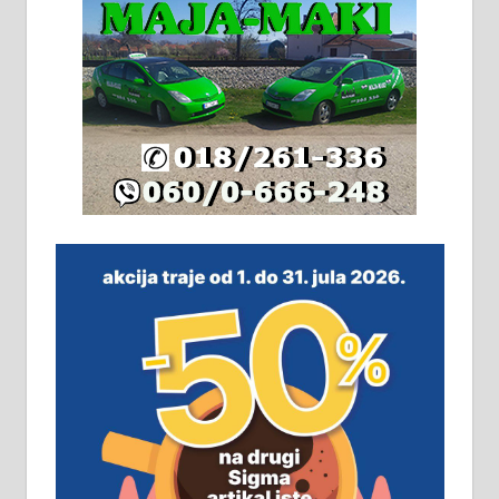
грејање на гас и дрва. Две
адресе. 063/71-74-023
Издајем комплетно опремљену
халу на Житковачком путу, на
плацу површине око 7 ари.
064/321-80-51; 063/102-35-25
На продају легализована, нова,
незавршена кућа површине 160
м2 са плацем од 8 ари у Зеленом
виру у Алексинцу. Могућа
замена. 064/21-63-584
ПОСЛОВНИ ОГЛАСИ
Рудник и флотација Рудник
д.о.о. Рудник запошљава 20