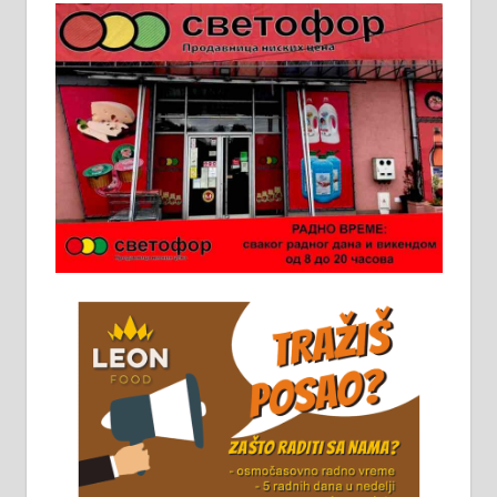
Пружам услуге завршних радова
у грађевини, хидроизолације и
молерских радова. 061/25-28-058
Ало таксију потребан возач са Б
категоријом. 064/02-85-511
Потребна два радника за рад на
стоваришту „Липа промет” у
Алексинцу. За више
информација доћи лично на
стовариште у улици Максима
Горког 26 сваког радног дана од
8 до 15 часова. 063/465-045
Чистим све врсте димњака.
061/32-13-445