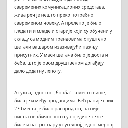
савремених комуникационих средстава,
жива реч је нешто преко потребно
савременом човеку. А прелепо је било
гледати и младе и старије који су обучени у
складу са модним трендовима опуштено
шетали вашаром изазивајући пажњу
присутних. У маси шетача било је доста и
беба, што је овом друштвеном догађају
дало додатну лепоту.
А гужва, односно „борбаˮ за место више,
била је и међу продавцима. Већ раније свих
270 места је било распродато, па није
ништа необично што су поједине тезге
биле и на тротоару у суседној, једносмерној