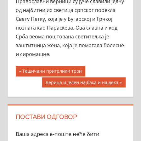
Православни верници су јуче славили једну
од најбитнијих светица српског порекла
Свету Петку, која је у Бугарској и Грчкој
позната као Параскева. Ова славна и код
Срба веома поштована светитељка је
заштитница жена, која је помагала болесне
и сиромашне.
Кретање
Previous
Тешичани пригрлили трон
Post:
чланка
Next
Верица и Јелен најбака и најдека
Post:
ПОСТАВИ ОДГОВОР
Ваша адреса е-поште неће бити