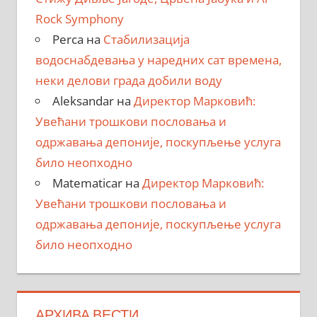
Rock Symphony
Perca
на
Стабилизација
водоснабдевања у наредних сат времена,
неки делови града добили воду
Aleksandar
на
Директор Марковић:
Увећани трошкови пословања и
одржавања депоније, поскупљење услуга
било неопходно
Matematicar
на
Директор Марковић:
Увећани трошкови пословања и
одржавања депоније, поскупљење услуга
било неопходно
АРХИВА ВЕСТИ