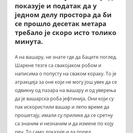
показује и податак да у
једном делу простора да би
се прошло десетак метара
требало је скоро исто толико
минута.
А на вашару, не знате где да баците поглед.
Шарене тезге са свакојаком робом и
написима о попусту на сваком кораку. То је
атракција за оне који не могу још увек да се
одвикну од пазара на вашару и од уверења
да је вашарска роба јефтинија. Они који су
пак искористили вашар и лепо време да
прошетају, имали су прилике да се сретну
са знаним и незнаним и да измене по коју
реч. То само доказује и да поред