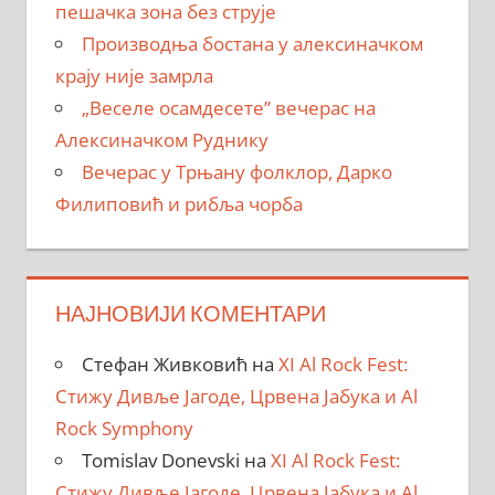
пешачка зона без струје
Производња бостана у алексиначком
крају није замрла
„Веселе осамдесете” вечерас на
Алексиначком Руднику
Вечерас у Трњану фолклор, Дарко
Филиповић и рибља чорба
НАЈНОВИЈИ КОМЕНТАРИ
Стефан Живковић
на
XI Al Rock Fest:
Стижу Дивље Јагоде, Црвена Јабука и Al
Rock Symphony
Tomislav Donevski
на
XI Al Rock Fest:
Стижу Дивље Јагоде, Црвена Јабука и Al