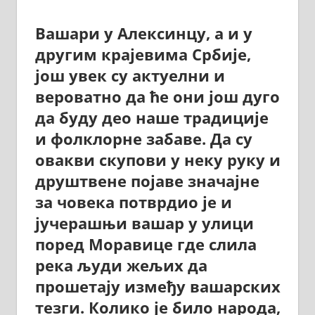
Вашари у Алексинцу, а и у
другим крајевима Србије,
још увек су актуелни и
вероватно да ће они још дуго
да буду део наше традиције
и фолклорне забаве. Да су
овакви скупови у неку руку и
друштвене појаве значајне
за човека потврдио је и
јучерашњи вашар у улици
поред Моравице где слила
река људи жељих да
прошетају између вашарских
тезги. Колико је било народа,