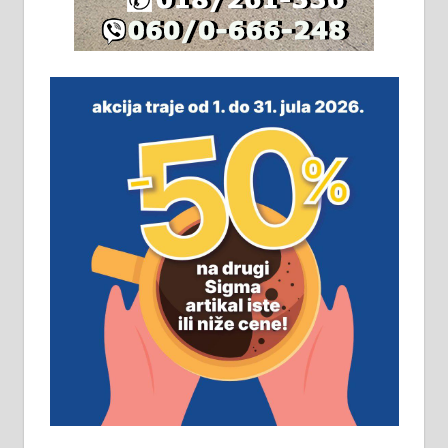
064/321-80-51; 063/102-35-25
На продају легализована, нова,
незавршена кућа површине 160
м2 са плацем од 8 ари у Зеленом
виру у Алексинцу. Могућа
замена. 064/21-63-584
ПОСЛОВНИ ОГЛАСИ
Рудник и флотација Рудник
д.о.о. Рудник запошљава 20
помоћника рудара. Услови:
Основна школа, пожељно радно
искуство на истим и сличним
пословима, али не и неопходан
услов. Обезбеђен смештај,
превоз, исхрана. 032/57-41-122 –
локал 22