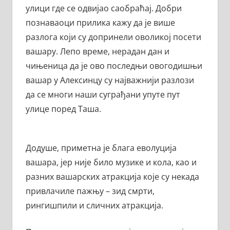
улици где се одвијао саобраћај. Добри
познаваоци прилика кажу да је више
разлога који су допринели оволикој посети
вашару. Лепо време, нерадан дан и
чињеница да је ово последњи овогодишњи
вашар у Алексинцу су најважнији разлози
да се многи наши суграђани упуте пут
улице поред Таша.
Додуше, приметна је блага еволуција
вашара, јер није било музике и кола, као и
разних вашарских атракција које су некада
привлачиле пажњу – зид смрти,
рингишпили и сличних атракција.