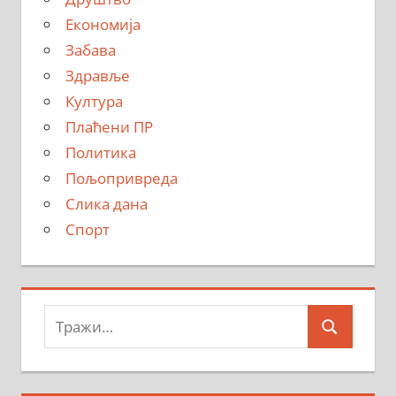
Економија
Забава
Здравље
Култура
Плаћени ПР
Политика
Пољопривреда
Слика дана
Спорт
Тражи:
Search