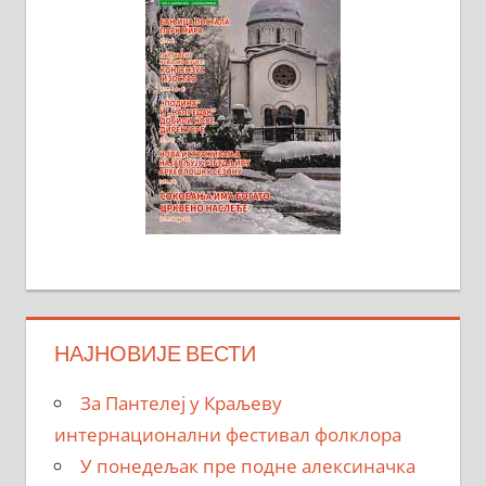
НАЈНОВИЈЕ ВЕСТИ
За Пантелеј у Краљеву
интернационални фестивал фолклора
У понедељак пре подне алексиначка