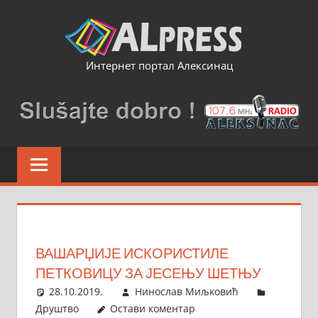
Skip
to
content
Интернет портал Алексинац
ВАШАРЏИЈЕ ИСКОРИСТИЛЕ
ПЕТКОВИЦУ ЗА ЈЕСЕЊУ ШЕТЊУ
28.10.2019.
Нинослав Миљковић
Друштво
Остави коментар