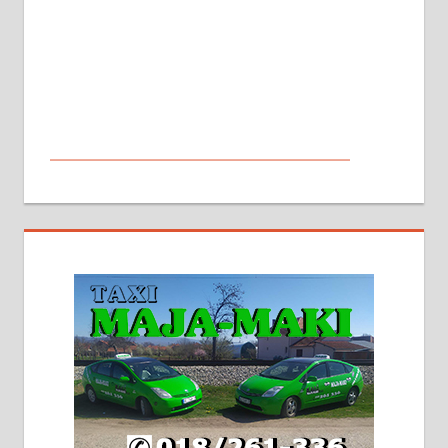
МАЛИ ОГЛАСИ
На продају кућа у Алексинцу,
београдски друм. Две одвојене
стамбене целине једна уз другу.
2х150м2, две гараже, централно
грејање на гас и дрва. Две
адресе. 063/71-74-023
Издајем комплетно опремљену
халу на Житковачком путу, на
плацу површине око 7 ари.