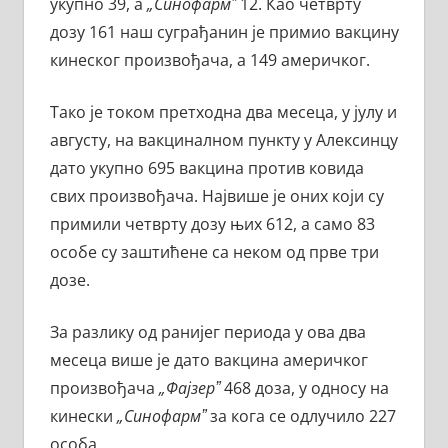
укупно 39, а
„Синофармˮ
12. Као четврту
дозу 161 наш суграђанин је примио вакцину
кинеског произвођача, а 149 америчког.
Тако је током претходна два месеца, у јулу и
августу, на вакциналном пункту у Алексинцу
дато укупно 695 вакцина против ковида
свих произвођача. Највише је оних који су
примили четврту дозу њих 612, а само 83
особе су заштићене са неком од прве три
дозе.
За разлику од ранијег периода у ова два
месеца више је дато вакцина америчког
произвођача
„Фајзерˮ
468 доза, у односу на
кинески
„Синофармˮ
за кога се одлучило 227
особа.