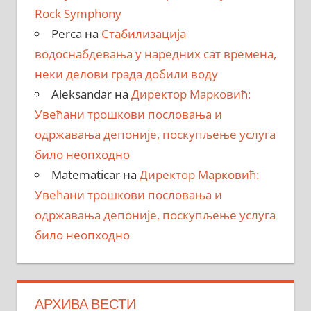
Rock Symphony
Perca
на
Стабилизација
водоснабдевања у наредних сат времена,
неки делови града добили воду
Aleksandar
на
Директор Марковић:
Увећани трошкови пословања и
одржавања депоније, поскупљење услуга
било неопходно
Matematicar
на
Директор Марковић:
Увећани трошкови пословања и
одржавања депоније, поскупљење услуга
било неопходно
АРХИВА ВЕСТИ