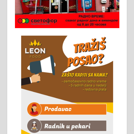
Потребна два радника за рад на
стоваришту „Липа промет” у
Алексинцу. За више
информација доћи лично на
стовариште у улици Максима
Горког 26 сваког радног дана од
8 до 15 часова. 063/465-045
Чистим све врсте димњака.
061/32-13-445