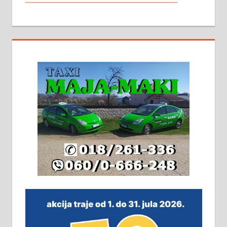
МАЛИ ОГЛАСИ
На продају кућа у Алексинцу,
београдски друм. Две одвојене
стамбене целине једна уз другу.
2х150м2, две гараже, централно
грејање на гас и дрва. Две
адресе. 063/71-74-023
Издајем комплетно опремљену
халу на Житковачком путу, на
плацу површине око 7 ари.
064/321-80-51; 063/102-35-25
На продају легализована, нова,
незавршена кућа површине 160
м2 са плацем од 8 ари у Зеленом
виру у Алексинцу. Могућа
замена. 064/21-63-584