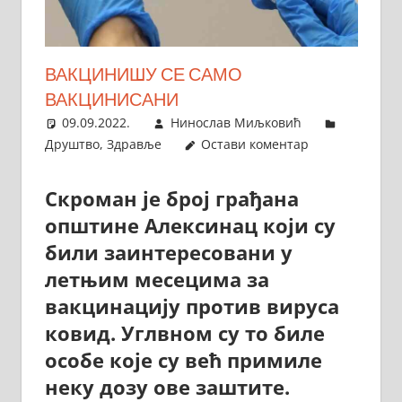
ВАКЦИНИШУ СЕ САМО
ВАКЦИНИСАНИ
09.09.2022.
Нинослав Миљковић
Друштво
,
Здравље
Остави коментар
Скроман је број грађана
општине Алексинац који су
били заинтересовани у
летњим месецима за
вакцинацију против вируса
ковид. Углвном су то биле
особе које су већ примиле
неку дозу ове заштите.