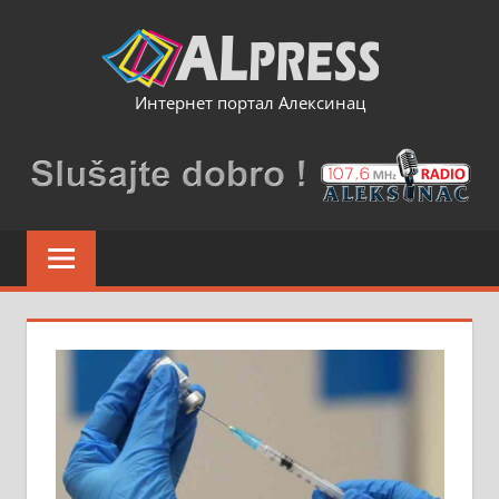
Skip
to
content
Интернет портал Алексинац