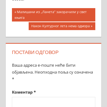
Кретање
Previous
Малишани из „Ланета” закорачили у свет
Post:
књига
чланка
Next
Након Културног лета нема одмора
Post:
ПОСТАВИ ОДГОВОР
Ваша адреса е-поште неће бити
објављена.
Неопходна поља су означена
*
Коментар
*