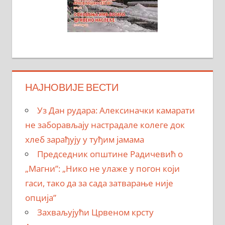
НАЈНОВИЈЕ ВЕСТИ
Уз Дан рудара: Алексиначки камарати
не заборављају настрадале колеге док
хлеб зарађују у туђим јамама
Председник општине Радичевић о
„Магни”: „Нико не улаже у погон који
гаси, тако да за сада затварање није
опција”
Захваљујући Црвеном крсту