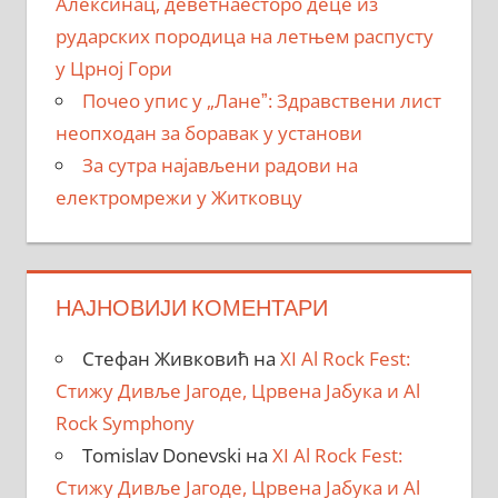
Алексинац, деветнаесторо деце из
рударских породица на летњем распусту
у Црној Гори
Почео упис у „Ланеˮ: Здравствени лист
неопходан за боравак у установи
За сутра најављени радови на
електромрежи у Житковцу
НАЈНОВИЈИ КОМЕНТАРИ
Стефан Живковић
на
XI Al Rock Fest:
Стижу Дивље Јагоде, Црвена Јабука и Al
Rock Symphony
Tomislav Donevski
на
XI Al Rock Fest:
Стижу Дивље Јагоде, Црвена Јабука и Al