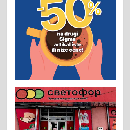
ПОСЛОВНИ ОГЛАСИ
Рудник и флотација Рудник
д.о.о. Рудник запошљава 20
помоћника рудара. Услови:
Основна школа, пожељно радно
искуство на истим и сличним
пословима, али не и неопходан
услов. Обезбеђен смештај,
превоз, исхрана. 032/57-41-122 –
локал 22
Пружам услуге завршних радова
у грађевини, хидроизолације и
молерских радова. 061/25-28-058
Ало таксију потребан возач са Б
категоријом. 064/02-85-511