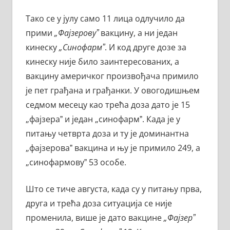
Тако се у јулу само 11 лица одлучило да
прими
„Фајзеровуˮ
вакцину, а ни један
кинеску
„Синофармˮ
. И код друге дозе за
кинеску није било заинтересованих, а
вакцину америчког произвођача примило
је пет грађана и грађанки. У овогодишњем
седмом месецу као трећа доза дато је 15
„фајзераˮ и један „синофармˮ. Када је у
питању четврта доза и ту је доминантна
„фајзероваˮ вакцина и њу је примило 249, а
„синофармовуˮ 53 особе.
Што се тиче августа, када су у питању прва,
друга и трећа доза ситуација се није
променила, више је дато вакцине
„Фајзерˮ