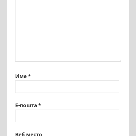
Име
*
Е-пошта
*
Веб место