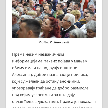
Фото: С. Живковић
Према неким незваничним
информацијама, таквих појава у мањем
обиму има и на подручју општине
Алексинац. Добри познаваоци прилика,
који су желели да остану анонимни,
упозоравају грађане да добро размисле
под којим условима и за шта дају
овлашћење адвокатима. Пракса је показала