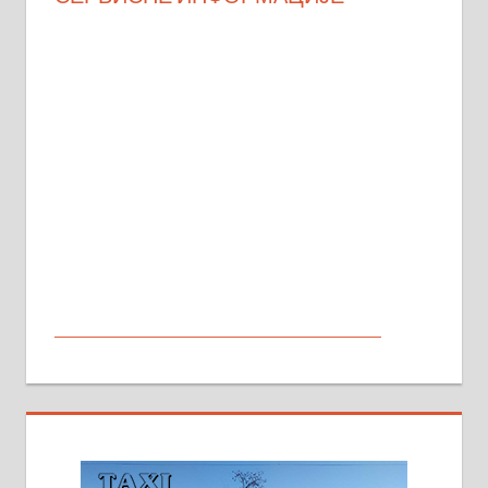
МАЛИ ОГЛАСИ
На продају кућа у Алексинцу,
београдски друм. Две одвојене
стамбене целине једна уз другу.
2х150м2, две гараже, централно