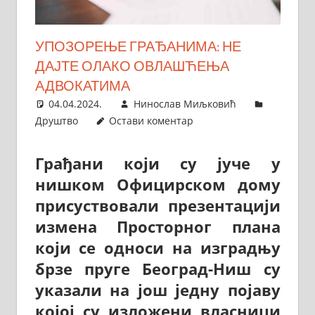
УПОЗОРЕЊЕ ГРАЂАНИМА: НЕ
ДАЈТЕ ОЛАКО ОВЛАШЋЕЊА
АДВОКАТИМА
04.04.2024.
Нинослав Миљковић
Друштво
Остави коментар
Грађани који су јуче у
нишком Официрском дому
присуствовали презентацији
измена Просторног плана
који се односи на изградњу
брзе пруге Београд-Ниш су
указали на још једну појаву
којој су изложени власници