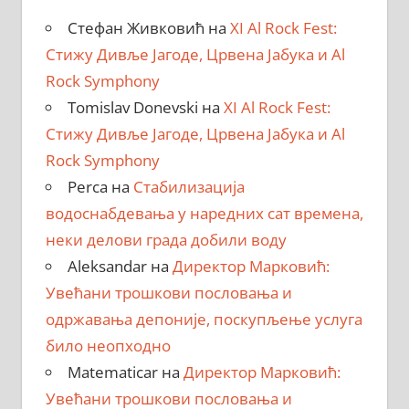
Стефан Живковић
на
XI Al Rock Fest:
Стижу Дивље Јагоде, Црвена Јабука и Al
Rock Symphony
Tomislav Donevski
на
XI Al Rock Fest:
Стижу Дивље Јагоде, Црвена Јабука и Al
Rock Symphony
Perca
на
Стабилизација
водоснабдевања у наредних сат времена,
неки делови града добили воду
Aleksandar
на
Директор Марковић:
Увећани трошкови пословања и
одржавања депоније, поскупљење услуга
било неопходно
Matematicar
на
Директор Марковић:
Увећани трошкови пословања и