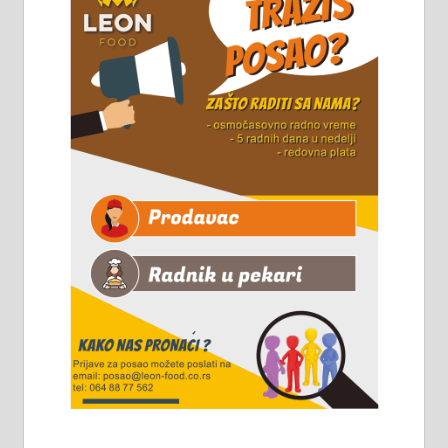
Горког 26 сваког радног дана од
8 до 15 часова. 063/465-045
Чистим све врсте димњака.
061/32-13-445