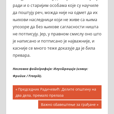
ради и о старијим особама које су научиле
да поштују реч, можда није на одмет да их
њихови наследници који не живе са њима
упозоре да без њихове сагласности ништа
не потписују. Јер, у правном смислу оно што
је написано и потписано је најважније, и
касније се много теже доказује да је била
превара.
Насловна фотографија: Илустрација (извор:
Фрипик / Freepik).
Кретање
Previous
Председник Радичевић: Делите општину на
Post:
два дела, премало прелаза
чланка
Next
Важно обавештење за грађане
Post: