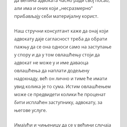
да већина адвоката часно ради свој посао,
али има и оних који „несразмерно”
прибављају себи материјалну корист.
Наш стручни консултант каже да онај који
адвокату даје сагласност треба да обрати
пажњу да се она односи само на заступање
у спору и да у том овлашћењу стоји да
адвокат не може у и име даваоца
овлашћења да наплати додељену
надокнаду, већ он лично и тиме ће имати
увид колика је то сума. Истим овлашћењем
може се предвидети колики ће проценат
бити исплаћен заступнику, адвокату, за
његове услуге.
Имајући и чињеницу да се у већини случаја