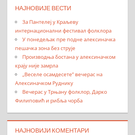
НАЈНОВИЈЕ ВЕСТИ
За Пантелеј у Краљеву
интернационални фестивал фолклора
У понедељак пре подне алексиначка
пешачка зона без струје
Производња бостана у алексиначком
крају није замрла
„Веселе осамдесете” вечерас на
Алексиначком Руднику
Вечерас у Трњану фолклор, Дарко
Филиповић и рибља чорба
НАЈНОВИЈИ КОМЕНТАРИ