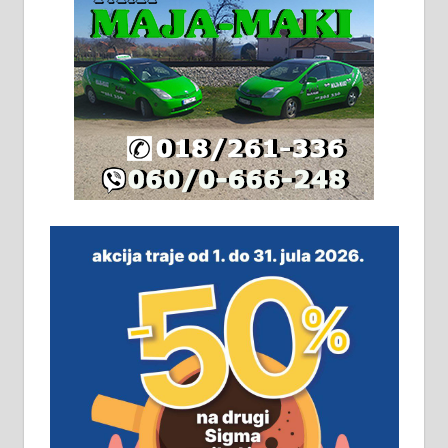
грејање на гас и дрва. Две
адресе. 063/71-74-023
Издајем комплетно опремљену
халу на Житковачком путу, на
плацу површине око 7 ари.
064/321-80-51; 063/102-35-25
На продају легализована, нова,
незавршена кућа површине 160
м2 са плацем од 8 ари у Зеленом
виру у Алексинцу. Могућа
замена. 064/21-63-584
ПОСЛОВНИ ОГЛАСИ
Рудник и флотација Рудник
д.о.о. Рудник запошљава 20