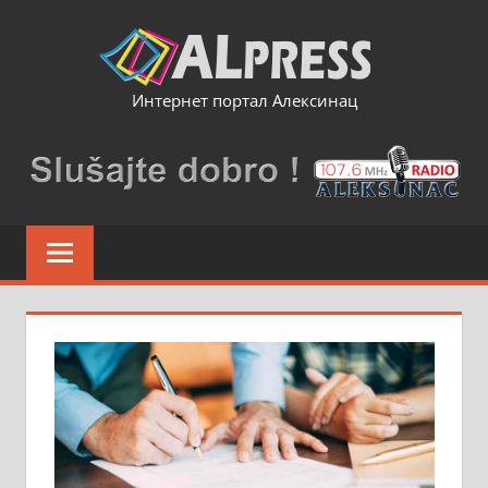
Skip
to
content
Интернет портал Алексинац