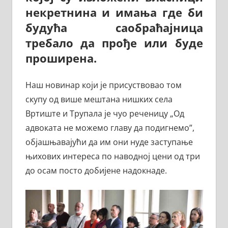
некретнина и имања где би
будућа саобраћајница
требало да прође или буде
проширена.
Наш новинар који је присуствовао том
скупу од више мештана нишких села
Вртиште и Трупала је чуо реченицу „Од
адвоката не можемо главу да подигнемо”,
објашњавајући да им они нуде заступање
њихових интереса по наводној цени од три
до осам посто добијене надокнаде.