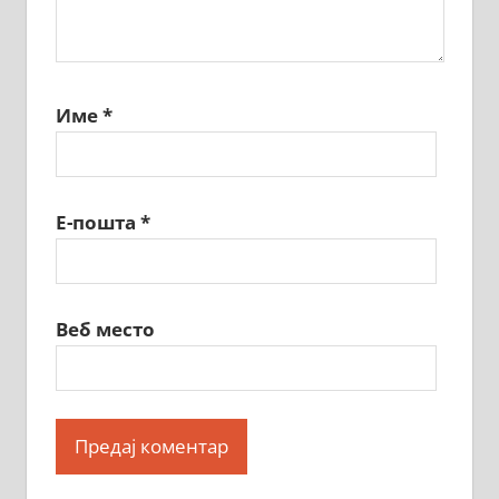
Име
*
Е-пошта
*
Веб место