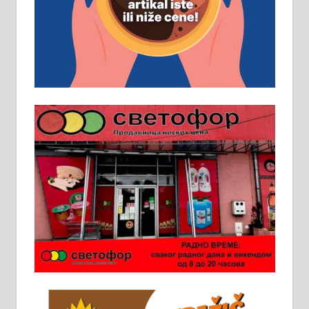
помоћника рудара. Услови:
Основна школа, пожељно радно
искуство на истим и сличним
пословима, али не и неопходан
услов. Обезбеђен смештај,
превоз, исхрана. 032/57-41-122 –
локал 22
Пружам услуге завршних радова
у грађевини, хидроизолације и
молерских радова. 061/25-28-058
Ало таксију потребан возач са Б
категоријом. 064/02-85-511
Потребна два радника за рад на
стоваришту „Липа промет” у
Алексинцу. За више
информација доћи лично на
стовариште у улици Максима