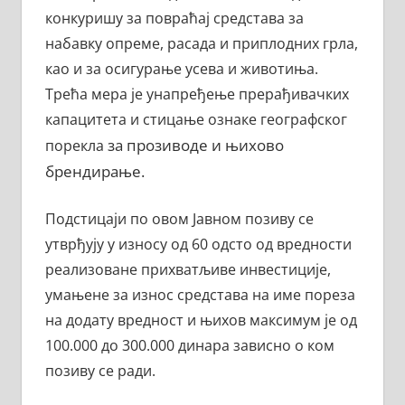
конкуришу за повраћај средстава за
набавку опреме, расада и приплодних грла,
као и за осигурање усева и животиња.
Трећа мера је унапређење прерађивачких
капацитета и стицање ознаке географског
за прозиводе
и њихово
порекла
брендирање.
Подстицаји по овом Јавном позиву се
утврђују у износу од 60 одсто од вредности
реализоване прихватљиве инвестиције,
умањене за износ средстава на име пореза
на додату вредност и њихов максимум је од
100.000 до 300.000 динара зависно о ком
позиву се ради.