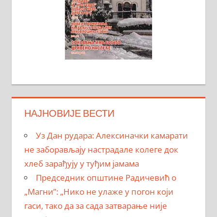
НАЈНОВИЈЕ ВЕСТИ
Уз Дан рудара: Алексиначки камарати
не заборављају настрадале колеге док
хлеб зарађују у туђим јамама
Председник општине Радичевић о
„Магни”: „Нико не улаже у погон који
гаси, тако да за сада затварање није