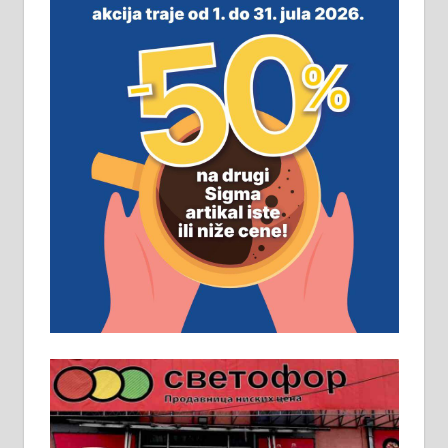
м2 са плацем од 8 ари у Зеленом
виру у Алексинцу. Могућа
замена. 064/21-63-584
ПОСЛОВНИ ОГЛАСИ
Рудник и флотација Рудник
д.о.о. Рудник запошљава 20
помоћника рудара. Услови:
Основна школа, пожељно радно
искуство на истим и сличним
пословима, али не и неопходан
услов. Обезбеђен смештај,
превоз, исхрана. 032/57-41-122 –
локал 22
Пружам услуге завршних радова
у грађевини, хидроизолације и
молерских радова. 061/25-28-058