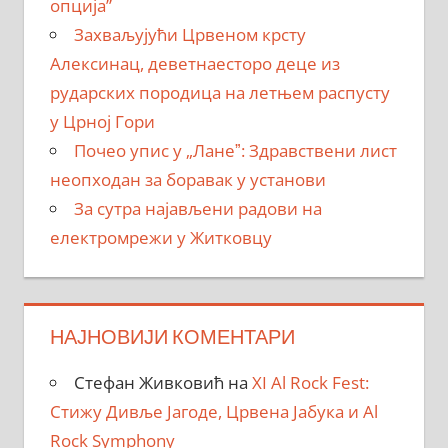
опција”
Захваљујући Црвеном крсту
Алексинац, деветнаесторо деце из
рударских породица на летњем распусту
у Црној Гори
Почео упис у „Ланеˮ: Здравствени лист
неопходан за боравак у установи
За сутра најављени радови на
електромрежи у Житковцу
НАЈНОВИЈИ КОМЕНТАРИ
Стефан Живковић
на
XI Al Rock Fest:
Стижу Дивље Јагоде, Црвена Јабука и Al
Rock Symphony