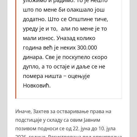
што по мене би олакшало још
додатно. Што се Општине тиче,
уреду је и то, али по мене је то
мали износ. Уназад колико
година већ је неких 300.000
динара. Све је поскупело скоро
дупло, а то остаје и даље се не
помера ништа − оцењује
Новковић.
Иначе, Захтев за остваривање права на
подстицаје у складу са овим Јавним
позивом подноси се од 22. јуна до 10. јула
2026. године. Регистрована пољопривредна