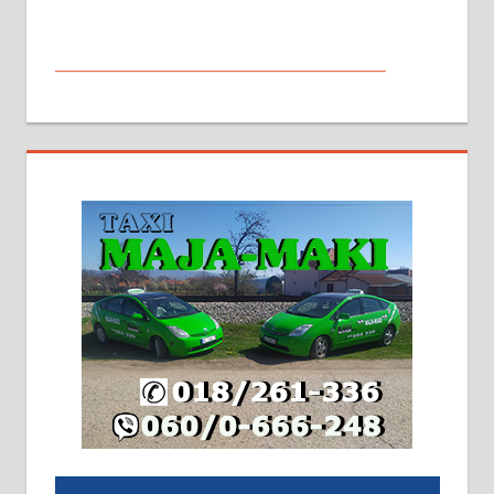
МАЛИ ОГЛАСИ
На продају кућа у Алексинцу,
београдски друм. Две одвојене
стамбене целине једна уз другу.
2х150м2, две гараже, централно
грејање на гас и дрва. Две
адресе. 063/71-74-023
Издајем комплетно опремљену
халу на Житковачком путу, на
плацу површине око 7 ари.
064/321-80-51; 063/102-35-25
На продају легализована, нова,
незавршена кућа површине 160