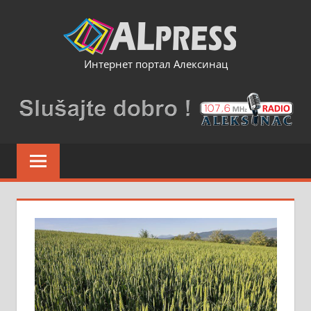
Skip
to
content
Интернет портал Алексинац