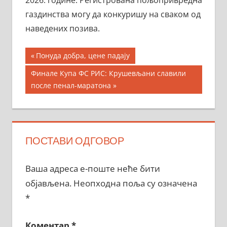
газдинства могу да конкуришу на сваком од
наведених позива.
Кретање
Previous
Понуда добра, цене падају
Post:
чланка
Next
Финале Купа ФС РИС: Крушевљани славили
Post:
после пенал-маратона
ПОСТАВИ ОДГОВОР
Ваша адреса е-поште неће бити
објављена.
Неопходна поља су означена
*
Коментар
*