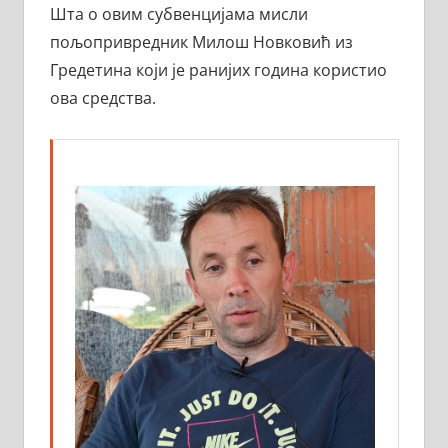
Шта о овим субвенцијама мисли
пољопривредник Милош Новковић из
Гредетина који је ранијих година користио
ова средства.