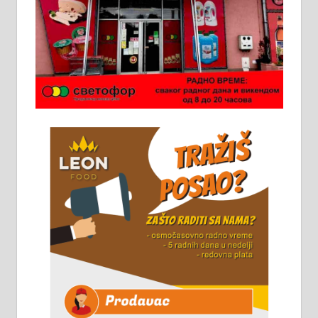
Ало таксију потребан возач са Б
категоријом. 064/02-85-511
Потребна два радника за рад на
стоваришту „Липа промет” у
Алексинцу. За више
информација доћи лично на
стовариште у улици Максима
Горког 26 сваког радног дана од
8 до 15 часова. 063/465-045
Чистим све врсте димњака.
061/32-13-445