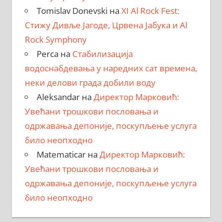
Tomislav Donevski
на
XI Al Rock Fest:
Стижу Дивље Јагоде, Црвена Јабука и Al
Rock Symphony
Perca
на
Стабилизација
водоснабдевања у наредних сат времена,
неки делови града добили воду
Aleksandar
на
Директор Марковић:
Увећани трошкови пословања и
одржавања депоније, поскупљење услуга
било неопходно
Matematicar
на
Директор Марковић:
Увећани трошкови пословања и
одржавања депоније, поскупљење услуга
било неопходно