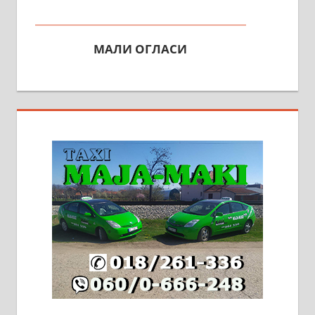
МАЛИ ОГЛАСИ
На продају кућа у Алексинцу,
београдски друм. Две одвојене
стамбене целине једна уз другу.
2х150м2, две гараже, централно
грејање на гас и дрва. Две
адресе. 063/71-74-023
Издајем комплетно опремљену
халу на Житковачком путу, на
плацу површине око 7 ари.
064/321-80-51; 063/102-35-25
На продају легализована, нова,
незавршена кућа површине 160
м2 са плацем од 8 ари у Зеленом
виру у Алексинцу. Могућа