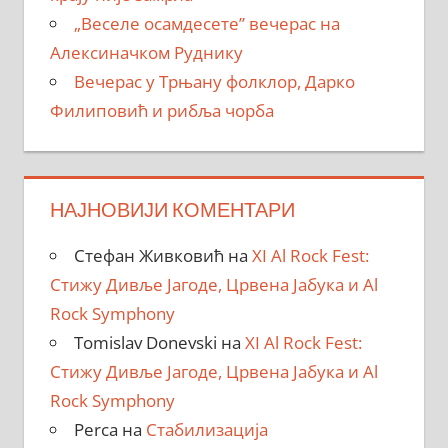
„Веселе осамдесете” вечерас на
Алексиначком Руднику
Вечерас у Трњану фолклор, Дарко
Филиповић и рибља чорба
НАЈНОВИЈИ КОМЕНТАРИ
Стефан Живковић
на
XI Al Rock Fest:
Стижу Дивље Јагоде, Црвена Јабука и Al
Rock Symphony
Tomislav Donevski
на
XI Al Rock Fest:
Стижу Дивље Јагоде, Црвена Јабука и Al
Rock Symphony
Perca
на
Стабилизација