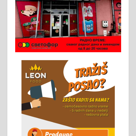
Ало таксију потребан возач са Б
категоријом. 064/02-85-511
Потребна два радника за рад на
стоваришту „Липа промет” у
Алексинцу. За више
информација доћи лично на
стовариште у улици Максима
Горког 26 сваког радног дана од
8 до 15 часова. 063/465-045
Чистим све врсте димњака.
061/32-13-445