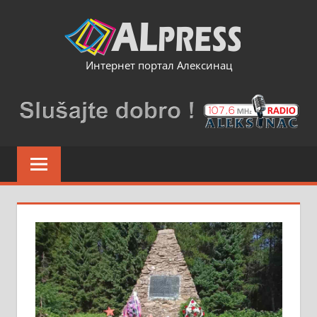
Skip
to
content
Интернет портал Алексинац