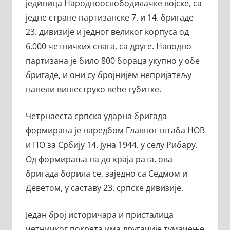
јединица Народноослободилачке војске, са
једне стране партизанске 7. и 14. бригаде
23. дивизије и једног великог корпуса од
6.000 четничких снага, са друге. Наводно
партизана је било 800 бораца укупно у обе
бригаде, и они су бројнијем непријатељу
нанели вишеструко веће губитке.
Четрнаеста српска ударна бригада
формирана је наредбом Главног штаба НОВ
и ПО за Србију 14. јуна 1944. у селу Рибару.
Од формирања па до краја рата, ова
бригада борила се, заједно са Седмом и
Деветом, у саставу 23. српске дивизије.
Један број историчара и присталица
четничког покрета има другачије тумачење