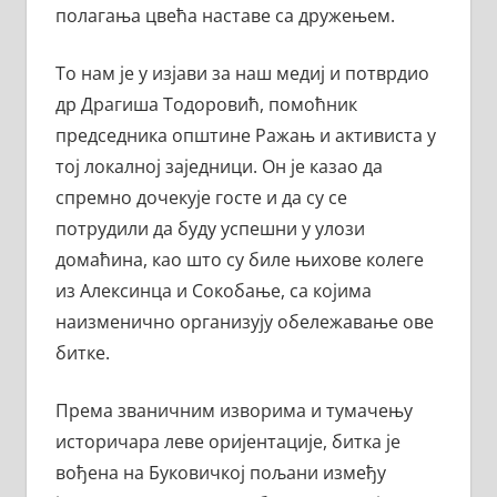
полагања цвећа наставе са дружењем.
То нам је у изјави за наш медиј и потврдио
др Драгиша Тодоровић, помоћник
председника општине Ражањ и активиста у
тој локалној заједници. Он је казао да
спремно дочекује госте и да су се
потрудили да буду успешни у улози
домаћина, као што су биле њихове колеге
из Алексинца и Сокобање, са којима
наизменично организују обележавање ове
битке.
Према званичним изворима и тумачењу
историчара леве оријентације, битка је
вођена на Буковичкој пољани између