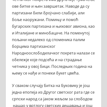
ове битке и њен завршетак. Наводе да су
партизани били бројчано слабији, али
боље наоружани. Помињу и помоћ
бугарских партизана и њиховог авиона, као
и Италијане и минобацаче. На поменутој
пољани недалеко од споменика палим
борцима партизанског
Народноослободилачког покрета налази се
обележје које подсећа и на страдање
четника у овој бици. Последњих година на
њему се нађе и понеки букет цвећа.
У сваком случају Битка на Буковику је још
једна епопеја из Другог светског рата где се
српски народ са јаком жељом за слободом
нашао у вртлогу светских дешавања и још