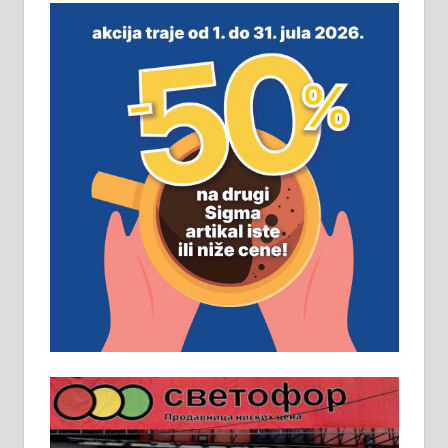
замена. 064/21-63-584
ПОСЛОВНИ ОГЛАСИ
Рудник и флотација Рудник
д.о.о. Рудник запошљава 20
помоћника рудара. Услови:
Основна школа, пожељно радно
искуство на истим и сличним
пословима, али не и неопходан
услов. Обезбеђен смештај,
превоз, исхрана. 032/57-41-122 –
локал 22
Пружам услуге завршних радова
у грађевини, хидроизолације и
молерских радова. 061/25-28-058