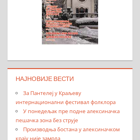
НАЈНОВИЈЕ ВЕСТИ
За Пантелеј у Краљеву
интернационални фестивал фолклора
У понедељак пре подне алексиначка
пешачка зона без струје
Производња бостана у алексиначком
крају није замрла