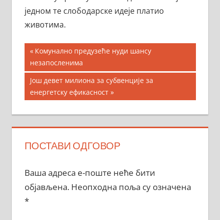
једном те слободарске идеје платио
животима.
Кретање
Previous
Комунално предузеће нуди шансу
Post:
незапосленима
чланка
Next
Још девет милиона за субвенције за
Post:
енергетску ефикасност
ПОСТАВИ ОДГОВОР
Ваша адреса е-поште неће бити
објављена.
Неопходна поља су означена
*