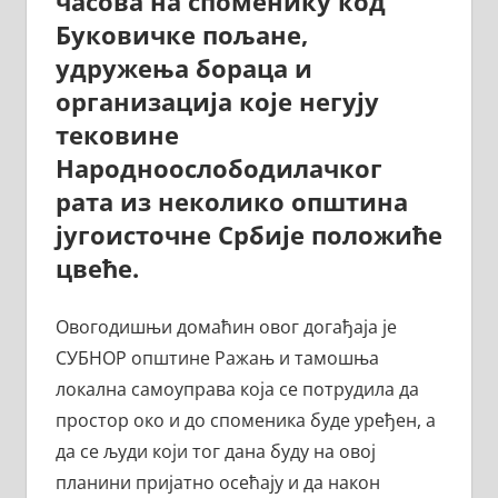
часова на споменику код
Буковичке пољане,
удружења бораца и
организација које негују
тековине
Народноослободилачког
рата из неколико општина
југоисточне Србије положиће
цвеће.
Овогодишњи домаћин овог догађаја је
СУБНОР општине Ражањ и тамошња
локална самоуправа која се потрудила да
простор око и до споменика буде уређен, а
да се људи који тог дана буду на овој
планини пријатно осећају и да након