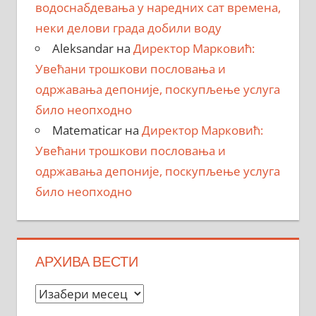
водоснабдевања у наредних сат времена,
неки делови града добили воду
Aleksandar
на
Директор Марковић:
Увећани трошкови пословања и
одржавања депоније, поскупљење услуга
било неопходно
Matematicar
на
Директор Марковић:
Увећани трошкови пословања и
одржавања депоније, поскупљење услуга
било неопходно
АРХИВА ВЕСТИ
Архива
вести