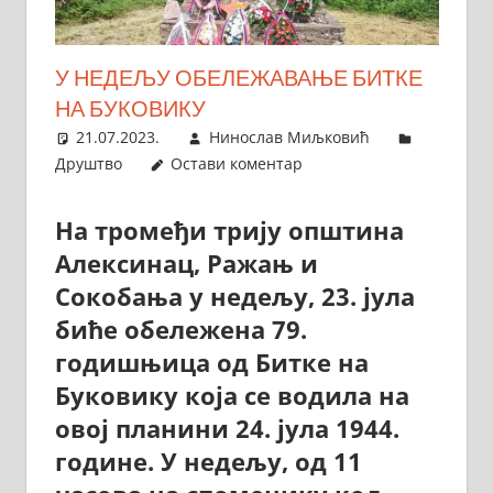
У НЕДЕЉУ ОБЕЛЕЖАВАЊЕ БИТКЕ
НА БУКОВИКУ
21.07.2023.
Нинослав Миљковић
Друштво
Остави коментар
На тромеђи трију општина
Алексинац, Ражањ и
Сокобања у недељу, 23. јула
биће обележена 79.
годишњица од Битке на
Буковику која се водила на
овој планини 24. јула 1944.
године. У недељу, од 11