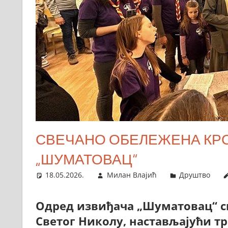
СВЕЧАНО ОБЕЛЕЖЕНА КРС
„ШУМАТОВАЦ“
18.05.2026.
Милан Влајић
Друштво
Одред извиђача „Шуматовац“ све
Светог Николу, настављајући тр