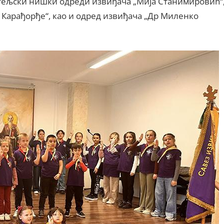
атељски нишки одреди извиђача „Мија Станимировић“
д Карађорђе“, као и одред извиђача „Др Миленко