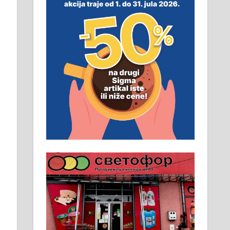
смештај, превоз, исхрана.
032/57-41-122 – локал 22
Пружам услуге завршних
радова у грађевини,
хидроизолације и молерских
радова. 061/25-28-058
Ало таксију потребан возач са Б
категоријом. 064/02-85-511
Потребна два радника за рад на
стоваришту „Липа промет” у
Алексинцу. За више
информација доћи лично на
стовариште у улици Максима
Горког 26 сваког радног дана од
8 до 15 часова. 063/465-045