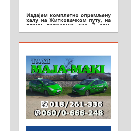
Издајем комплетно опремљену
халу на Житковачком путу, на
плацу површине око 7 ари.
064/321-80-51; 063/102-35-25
На продају легализована, нова,
незавршена кућа површине 160
м2 са плацем од 8 ари у
Зеленом виру у Алексинцу.
Могућа замена. 064/21-63-584
ПОСЛОВНИ ОГЛАСИ
Рудник и флотација Рудник
д.о.о. Рудник запошљава 20
помоћника рудара. Услови:
Основна школа, пожељно
радно искуство на истим и
сличним пословима, али не и
неопходан услов. Обезбеђен