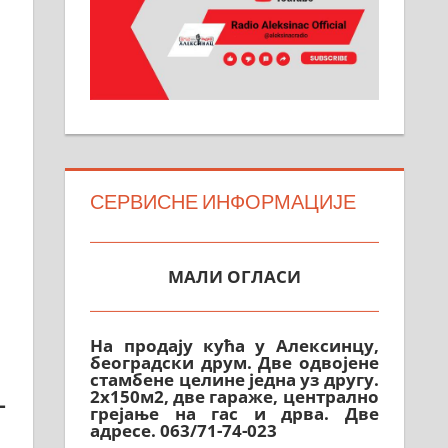
СЕРВИСНЕ ИНФОРМАЦИЈЕ
МАЛИ ОГЛАСИ
На продају кућа у Алексинцу,
београдски друм. Две одвојене
стамбене целине једна уз другу.
2х150м2, две гараже, централно
грејање на гас и дрва. Две
адресе. 063/71-74-023
–