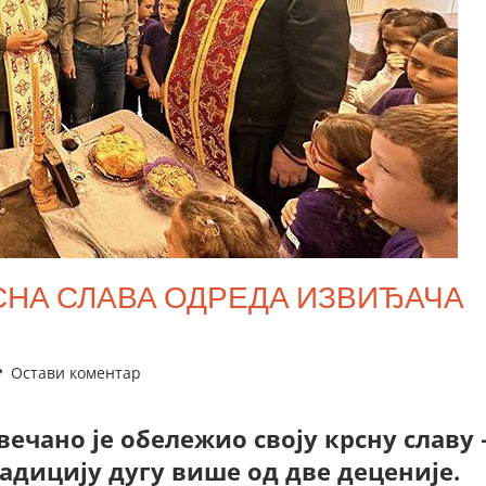
НА СЛАВА ОДРЕДА ИЗВИЂАЧА
Остави коментар
чано је обележио своју крсну славу 
адицију дугу више од две деценије.