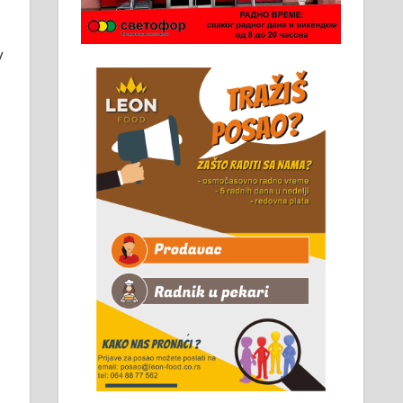
Чистим све врсте димњака.
061/32-13-445
у