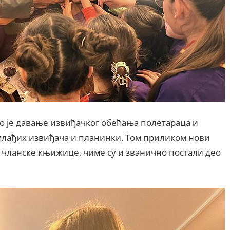
 је давање извиђачког обећања полетараца и
 млађих извиђача и планинки. Том приликом нови
 чланске књижице, чиме су и званично постали део