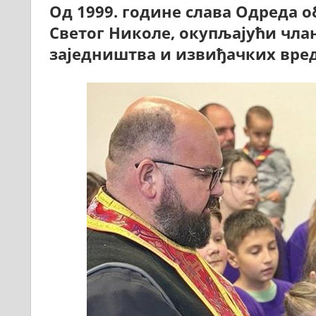
Од 1999. године слава Одреда 
Светог Николе, окупљајући члан
заједништва и извиђачких вре