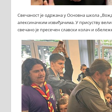
Свечаност је одржана у Основна школа „Вожд
алексиначким извиђачима. У присуству велико
свечано је пресечен славски колач и обележе