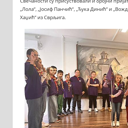
Свечаности су присуствовали и бројни приј
„Лола“, „Јосиф Панчић“, „Ђука Динић“ и „Вож
Хаџић“ из Сврљига.