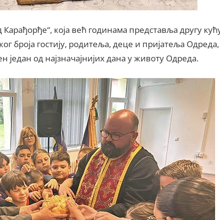
 Карађорђе“, која већ годинама представља другу кућ
г броја гостију, родитеља, деце и пријатеља Одреда,
н један од најзначајнијих дана у животу Одреда.