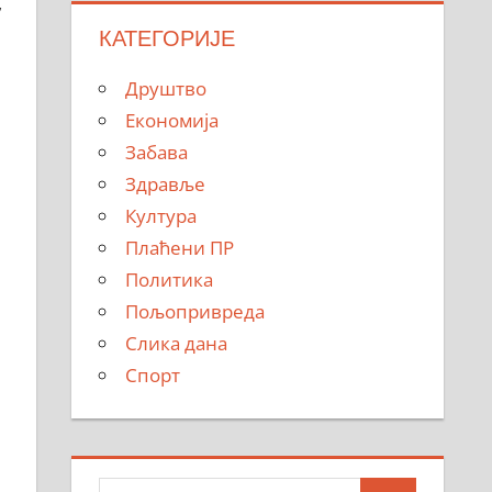
,
КАТЕГОРИЈЕ
Друштво
Економија
Забава
Здравље
Култура
Плаћени ПР
Политика
Пољопривреда
Слика дана
Спорт