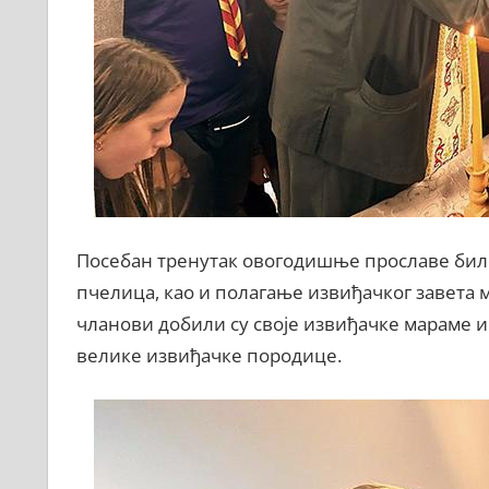
Посебан тренутак овогодишње прославе било
пчелица, као и полагање извиђачког завета
чланови добили су своје извиђачке мараме и
велике извиђачке породице.