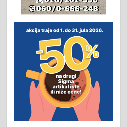
064/321-80-51; 063/102-35-25
На продају легализована, нова,
незавршена кућа површине 160
м2 са плацем од 8 ари у Зеленом
виру у Алексинцу. Могућа
замена. 064/21-63-584
ПОСЛОВНИ ОГЛАСИ
Рудник и флотација Рудник
д.о.о. Рудник запошљава 20
помоћника рудара. Услови:
Основна школа, пожељно радно
искуство на истим и сличним
пословима, али не и неопходан
услов. Обезбеђен смештај,
превоз, исхрана. 032/57-41-122 –
локал 22