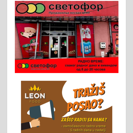
Пружам услуге завршних радова
у грађевини, хидроизолације и
молерских радова. 061/25-28-058
Ало таксију потребан возач са Б
категоријом. 064/02-85-511
Потребна два радника за рад на
стоваришту „Липа промет” у
Алексинцу. За више
информација доћи лично на
стовариште у улици Максима
Горког 26 сваког радног дана од
8 до 15 часова. 063/465-045
Чистим све врсте димњака.
061/32-13-445