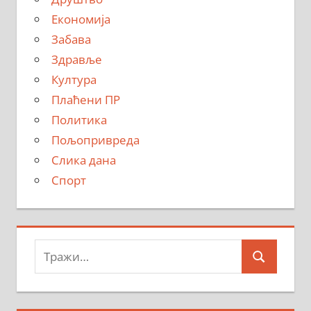
Економија
Забава
Здравље
Култура
Плаћени ПР
Политика
Пољопривреда
Слика дана
Спорт
Тражи:
Search