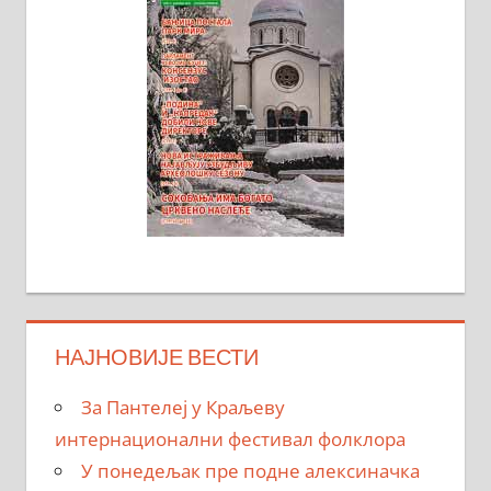
НАЈНОВИЈЕ ВЕСТИ
За Пантелеј у Краљеву
интернационални фестивал фолклора
У понедељак пре подне алексиначка