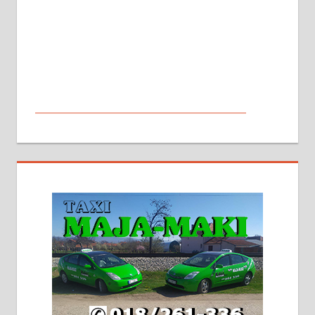
МАЛИ ОГЛАСИ
На продају кућа у Алексинцу,
београдски друм. Две одвојене
стамбене целине једна уз другу.
2х150м2, две гараже, централно
грејање на гас и дрва. Две
адресе. 063/71-74-023
Издајем комплетно опремљену
халу на Житковачком путу, на
плацу површине око 7 ари.