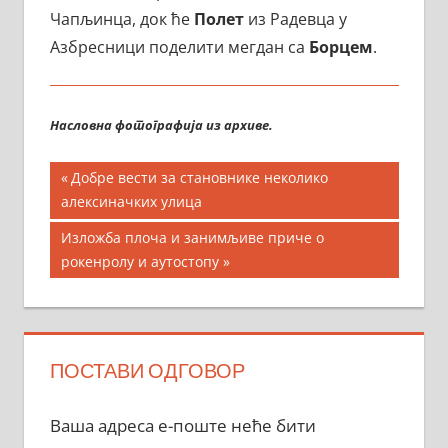
Чапљинца, док ће
Полет
из Радевца у
Азбресници поделити мегдан са
Борцем
.
Насловна фотографија из архиве.
Кретање
Previous
Добре вести за становнике неколико
Post:
алексиначких улица
чланка
Next
Изложба плоча и занимљиве приче о
Post:
рокенролу и аутостопу
ПОСТАВИ ОДГОВОР
Ваша адреса е-поште неће бити