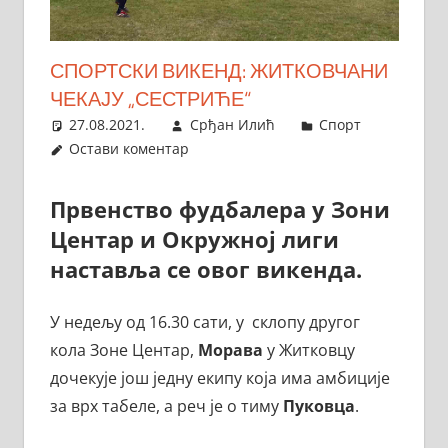
СПОРТСКИ ВИКЕНД: ЖИТКОВЧАНИ
ЧЕКАЈУ „СЕСТРИЋЕ“
27.08.2021.
Срђан Илић
Спорт
Остави коментар
Првенство фудбалера у Зони
Центар и Окружној лиги
наставља се овог викенда.
У недељу од 16.30 сати, у склопу другог
кола Зоне Центар,
Морава
у Житковцу
дочекује још једну екипу која има амбиције
за врх табеле, а реч је о тиму
Пуковца
.