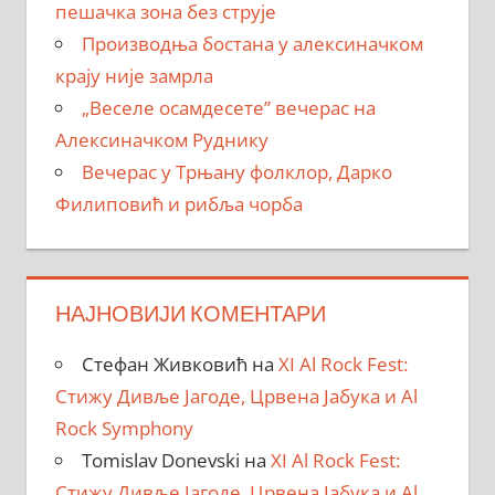
пешачка зона без струје
Производња бостана у алексиначком
крају није замрла
„Веселе осамдесете” вечерас на
Алексиначком Руднику
Вечерас у Трњану фолклор, Дарко
Филиповић и рибља чорба
НАЈНОВИЈИ КОМЕНТАРИ
Стефан Живковић
на
XI Al Rock Fest:
Стижу Дивље Јагоде, Црвена Јабука и Al
Rock Symphony
Tomislav Donevski
на
XI Al Rock Fest:
Стижу Дивље Јагоде, Црвена Јабука и Al