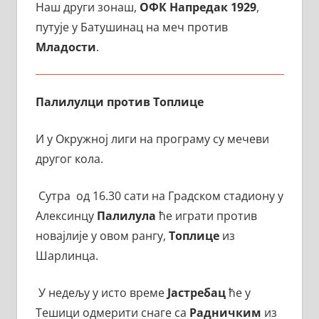
Наш други зонаш,
ОФК Напредак 1929
,
путује у Батушинац на меч против
Младости
.
Палилулци против Топлице
И у Окружној лиги на програму су мечеви
другог кола.
Сутра од 16.30 сати на Градском стадиону у
Алексинцу
Палилула
ће играти против
новајлије у овом рангу,
Топлице
из
Шарлинца.
У недељу у исто време
Јастребац
ће у
Тешици одмерити снаге са
Радничким
из