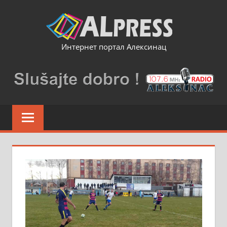
Skip
to
content
Интернет портал Алексинац