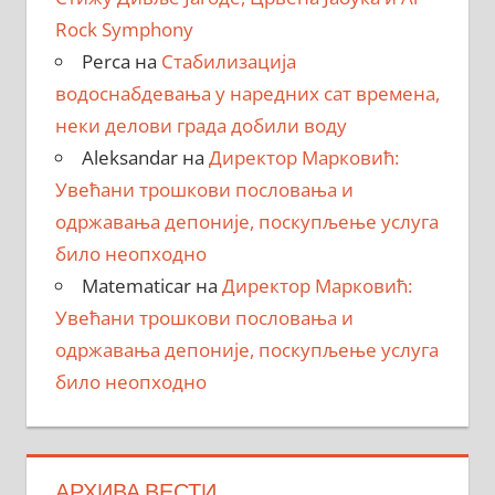
Rock Symphony
Perca
на
Стабилизација
водоснабдевања у наредних сат времена,
неки делови града добили воду
Aleksandar
на
Директор Марковић:
Увећани трошкови пословања и
одржавања депоније, поскупљење услуга
било неопходно
Matematicar
на
Директор Марковић:
Увећани трошкови пословања и
одржавања депоније, поскупљење услуга
било неопходно
АРХИВА ВЕСТИ