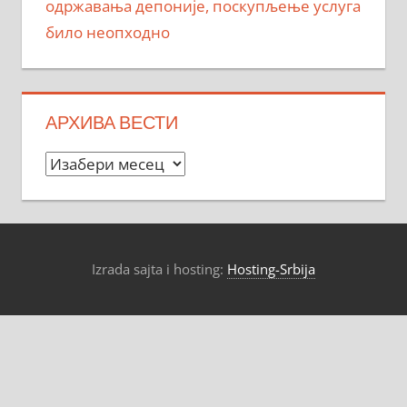
одржавања депоније, поскупљење услуга
било неопходно
АРХИВА ВЕСТИ
Архива
вести
Izrada sajta i hosting:
Hosting-Srbija