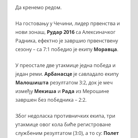
Да кренемо редом.
На гостовању у Чечини, лидер првенства и
нови зонаш,
Рудар 2016
са Алексиначког
Радника, ефектно је завршио првенствену
сезону – са 7:1 победио је екипу
Моравца
.
У преостале две утакмице једна победа и
један реми.
Арбанасце
је савладало екипу
Малошишта
резултатом 3:2, док је меч
између
Мекиша
и
Рада
из Мерошине
завршен без победника – 2:2.
Због недоласка противничких екипа, три
утакмице овог кола биће регистроване
службеним резултатом (3:0), а то су:
Полет