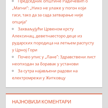
Председник општине Радичевић о
„Магни”: „Нико не улаже у погон који
гаси, тако да за сада затварање није
опција”
Захваљујући Црвеном крсту
Алексинац, деветнаесторо деце из
рударских породица на летњем распусту
у Црној Гори
Почео упис у „Ланеˮ: Здравствени лист
неопходан за боравак у установи
За сутра најављени радови на
електромрежи у Житковцу
НАЈНОВИЈИ КОМЕНТАРИ