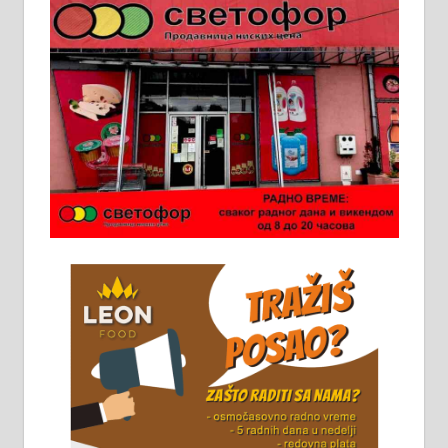
молерских радова. 061/25-28-058
Ало таксију потребан возач са Б
категоријом. 064/02-85-511
Потребна два радника за рад на
стоваришту „Липа промет” у
Алексинцу. За више
информација доћи лично на
стовариште у улици Максима
Горког 26 сваког радног дана од
8 до 15 часова. 063/465-045
Чистим све врсте димњака.
061/32-13-445