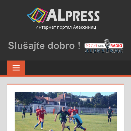
Skip
to
content
Интернет портал Алексинац