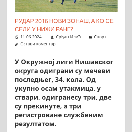
РУДАР 2016 НОВИ ЗОНАШ, А КО СЕ
СЕЛИ У НИЖИ РАНГ?
11.06.2024.
Срђан Илић
Спорт
Остави коментар
У Окружној лиги Нишавског
округа одиграни су мечеви
последњег, 34. кола. Од
укупно осам утакмица, у
ствари, одигранесу три, две
су прекинуте, а три
регистроване службеним
резултатом.