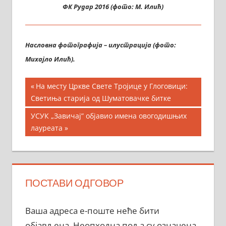
ФК Рудар 2016 (фото: М. Илић)
Насловна фотографија – илустрација (фото:
Михајло Илић).
Кретање
Previous
На месту Цркве Свете Тројице у Глоговици:
Post:
Светиња старија од Шуматовачке битке
чланка
Next
УСУК „Завичај” објавио имена овогодишњих
Post:
лауреата
ПОСТАВИ ОДГОВОР
Ваша адреса е-поште неће бити
објављена.
Неопходна поља су означена