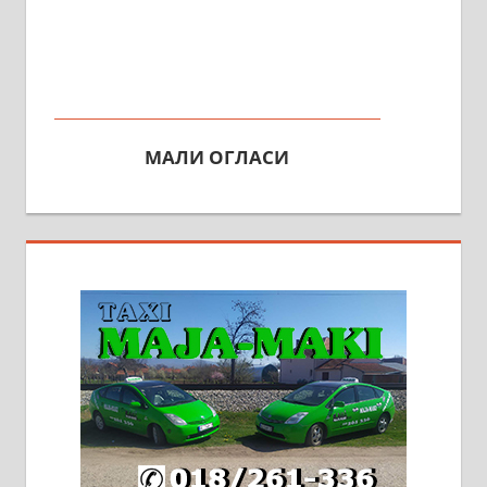
МАЛИ ОГЛАСИ
На продају кућа у Алексинцу,
београдски друм. Две одвојене
стамбене целине једна уз другу.
2х150м2, две гараже, централно
грејање на гас и дрва. Две
адресе. 063/71-74-023
Издајем комплетно опремљену
халу на Житковачком путу, на
плацу површине око 7 ари.
064/321-80-51; 063/102-35-25