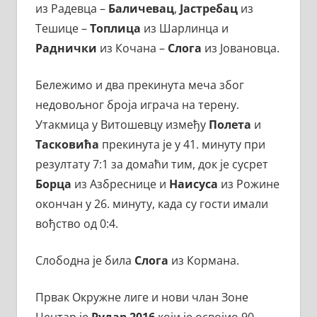
из Радевца –
Баличевац
,
Јастребац
из
Тешице –
Топлица
из Шарлинца и
Раднички
из Кочана –
Слога
из Јовановца.
Бележимо и два прекинута меча због
недовољног броја играча на терену.
Утакмица у Витошевцу између
Полета
и
Тасковића
прекинута је у 41. минуту при
резултату 7:1 за домаћи тим, док је сусрет
Борца
из Азбреснице и
Наисуса
из Рожине
окончан у 26. минуту, када су гости имали
вођство од 0:4.
Слободна је била
Слога
из Кормана.
Првак Окружне лиге и нови члан Зоне