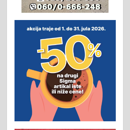
На продају легализована, нова,
незавршена кућа површине 160
м2 са плацем од 8 ари у Зеленом
виру у Алексинцу. Могућа
замена. 064/21-63-584
ПОСЛОВНИ ОГЛАСИ
Рудник и флотација Рудник
д.о.о. Рудник запошљава 20
помоћника рудара. Услови:
Основна школа, пожељно радно
искуство на истим и сличним
пословима, али не и неопходан
услов. Обезбеђен смештај,
превоз, исхрана. 032/57-41-122 –
локал 22
Пружам услуге завршних радова
у грађевини, хидроизолације и