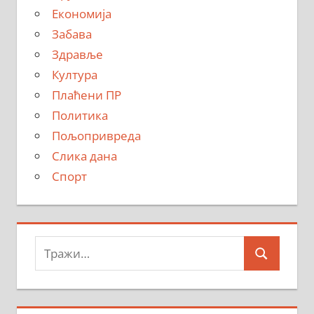
Економија
Забава
Здравље
Култура
Плаћени ПР
Политика
Пољопривреда
Слика дана
Спорт
Тражи:
Search