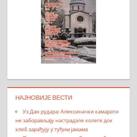
НАЈНОВИЈЕ ВЕСТИ
Уз Дан рудара: Алексиначки камарати
не заборављају настрадале колеге док
хлеб зарађују у туђим јамама