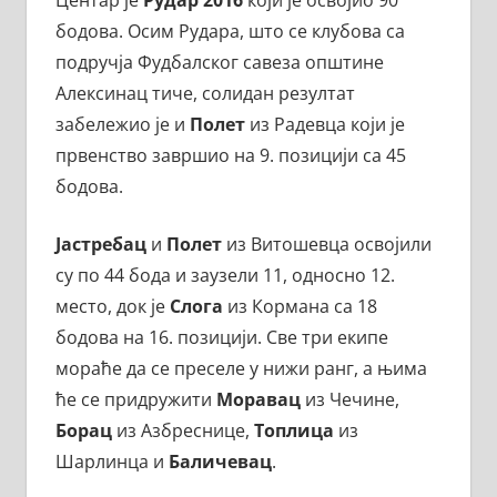
Центар је
Рудар 2016
који је освојио 90
бодова. Осим Рудара, што се клубова са
подручја Фудбалског савеза општине
Алексинац тиче, солидан резултат
забележио је и
Полет
из Радевца који је
првенство завршио на 9. позицији са 45
бодова.
Јастребац
и
Полет
из Витошевца освојили
су по 44 бода и заузели 11, односно 12.
место, док је
Слога
из Кормана са 18
бодова на 16. позицији. Све три екипе
мораће да се преселе у нижи ранг, а њима
ће се придружити
Моравац
из Чечине,
Борац
из Азбреснице,
Топлица
из
Шарлинца и
Баличевац
.