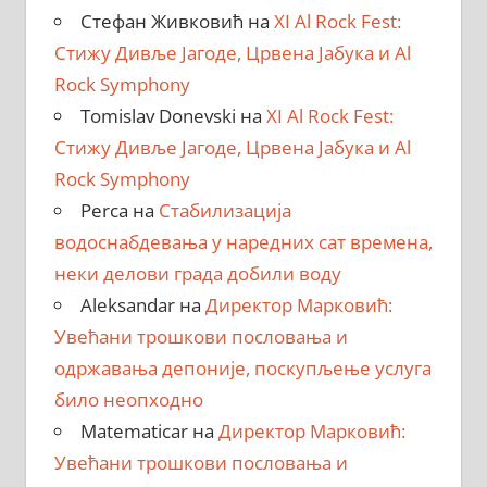
Стефан Живковић
на
XI Al Rock Fest:
Стижу Дивље Јагоде, Црвена Јабука и Al
Rock Symphony
Tomislav Donevski
на
XI Al Rock Fest:
Стижу Дивље Јагоде, Црвена Јабука и Al
Rock Symphony
Perca
на
Стабилизација
водоснабдевања у наредних сат времена,
неки делови града добили воду
Aleksandar
на
Директор Марковић:
Увећани трошкови пословања и
одржавања депоније, поскупљење услуга
било неопходно
Matematicar
на
Директор Марковић:
Увећани трошкови пословања и