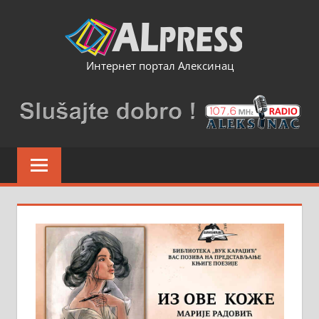
Skip
to
content
Интернет портал Алексинац