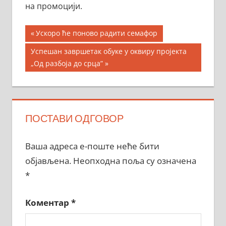
на промоцији.
Кретање
Previous
Ускоро ће поново радити семафор
Post:
чланка
Next
Успешан завршетак обуке у оквиру пројекта
Post:
„Од разбоја до срца”
ПОСТАВИ ОДГОВОР
Ваша адреса е-поште неће бити
објављена.
Неопходна поља су означена
*
Коментар
*