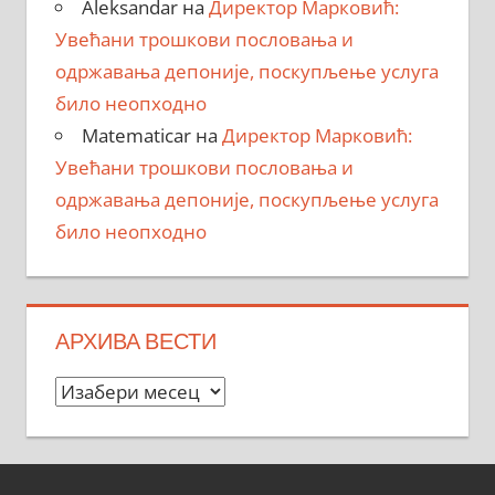
Aleksandar
на
Директор Марковић:
Увећани трошкови пословања и
одржавања депоније, поскупљење услуга
било неопходно
Matematicar
на
Директор Марковић:
Увећани трошкови пословања и
одржавања депоније, поскупљење услуга
било неопходно
АРХИВА ВЕСТИ
Архива
вести