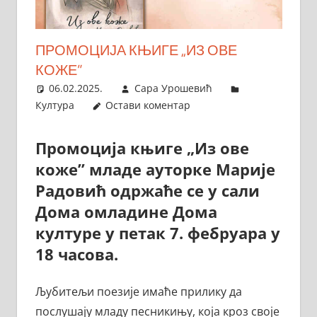
ПРОМОЦИЈА КЊИГЕ „ИЗ ОВЕ
КОЖЕ”
06.02.2025.
Сара Урошевић
Култура
Остави коментар
Промоција књиге „Из ове
коже” младе ауторке Марије
Радовић одржаће се у сали
Дома омладине Дома
културе у петак 7. фебруара у
18 часова.
Љубитељи поезије имаће прилику да
послушају младу песникињу, која кроз своје