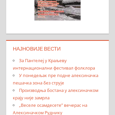
НАЈНОВИЈЕ ВЕСТИ
За Пантелеј у Краљеву
интернационални фестивал фолклора
У понедељак пре подне алексиначка
пешачка зона без струје
Производња бостана у алексиначком
крају није замрла
„Веселе осамдесете” вечерас на
Алексиначком Руднику