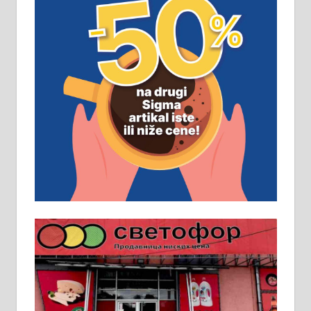
замена. 064/21-63-584
ПОСЛОВНИ ОГЛАСИ
Рудник и флотација Рудник
д.о.о. Рудник запошљава 20
помоћника рудара. Услови:
Основна школа, пожељно радно
искуство на истим и сличним
пословима, али не и неопходан
услов. Обезбеђен смештај,
превоз, исхрана. 032/57-41-122 –
локал 22
Пружам услуге завршних радова
у грађевини, хидроизолације и
молерских радова. 061/25-28-058