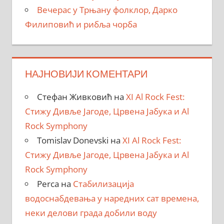
Вечерас у Трњану фолклор, Дарко
Филиповић и рибља чорба
НАЈНОВИЈИ КОМЕНТАРИ
Стефан Живковић
на
XI Al Rock Fest:
Стижу Дивље Јагоде, Црвена Јабука и Al
Rock Symphony
Tomislav Donevski
на
XI Al Rock Fest:
Стижу Дивље Јагоде, Црвена Јабука и Al
Rock Symphony
Perca
на
Стабилизација
водоснабдевања у наредних сат времена,
неки делови града добили воду