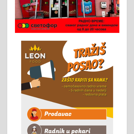
Ало таксију потребан возач са Б
категоријом. 064/02-85-511
Потребна два радника за рад на
стоваришту „Липа промет” у
Алексинцу. За више
информација доћи лично на
стовариште у улици Максима
Горког 26 сваког радног дана од
8 до 15 часова. 063/465-045
Чистим све врсте димњака.
061/32-13-445