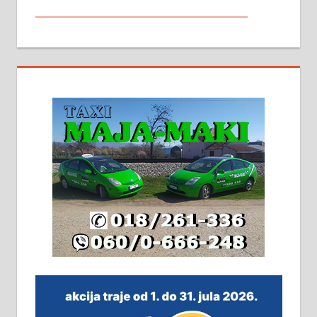
МАЛИ ОГЛАСИ
На продају кућа у Алексинцу,
београдски друм. Две одвојене
стамбене целине једна уз другу.
2х150м2, две гараже, централно
грејање на гас и дрва. Две
адресе. 063/71-74-023
Издајем комплетно опремљену
халу на Житковачком путу, на
плацу површине око 7 ари.
064/321-80-51; 063/102-35-25
На продају легализована, нова,
незавршена кућа површине 160
м2 са плацем од 8 ари у Зеленом
виру у Алексинцу. Могућа