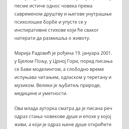
песме истиче однос човека према
савременом друштву и његове унутрашње
психолошке борбе и упусте се у
инспиративне стихове који ће сваког
натерати да размишља о животу.
Марија Радовић је рођена 19. јануара 2001.
у Бјелом Пољу, у Црној Гори, поред писања
се бави моделингом, а слободно време
испуњава читањем, одласком у теретану и
музиком. Велики је љубитељ природе,
медицине и уметности.
Ова млада ауторка сматра да је писана реч
одраз стања човекове душе и епохе у којој
живи, а који је одраз њене душе открићете