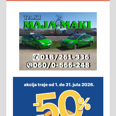
На продају кућа у Алексинцу,
београдски друм. Две одвојене
стамбене целине једна уз другу.
2х150м2, две гараже, централно
грејање на гас и дрва. Две
адресе. 063/71-74-023
Издајем комплетно опремљену
халу на Житковачком путу, на
плацу површине око 7 ари.
064/321-80-51; 063/102-35-25
На продају легализована, нова,
незавршена кућа површине 160
м2 са плацем од 8 ари у Зеленом
виру у Алексинцу. Могућа
замена. 064/21-63-584
ПОСЛОВНИ ОГЛАСИ