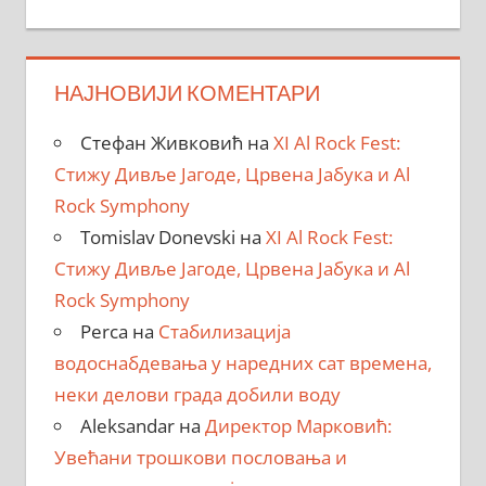
НАЈНОВИЈИ КОМЕНТАРИ
Стефан Живковић
на
XI Al Rock Fest:
Стижу Дивље Јагоде, Црвена Јабука и Al
Rock Symphony
Tomislav Donevski
на
XI Al Rock Fest:
Стижу Дивље Јагоде, Црвена Јабука и Al
Rock Symphony
Perca
на
Стабилизација
водоснабдевања у наредних сат времена,
неки делови града добили воду
Aleksandar
на
Директор Марковић:
Увећани трошкови пословања и