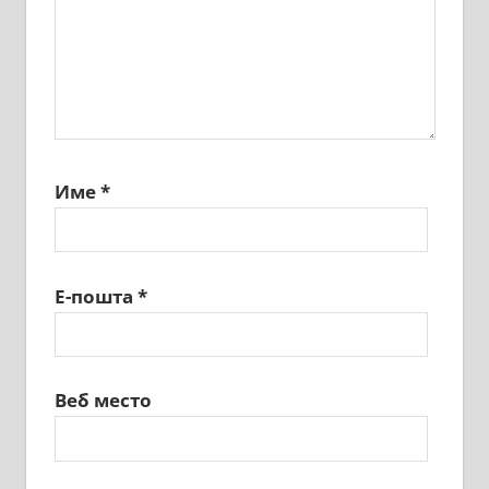
Име
*
Е-пошта
*
Веб место