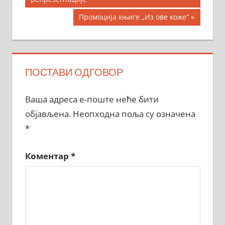
чланка
Next
Промоција књиге „Из ове коже”
Post:
ПОСТАВИ ОДГОВОР
Ваша адреса е-поште неће бити
објављена.
Неопходна поља су означена
*
Коментар
*