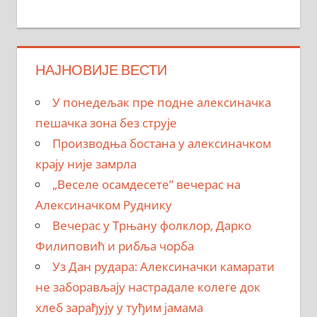
НАЈНОВИЈЕ ВЕСТИ
У понедељак пре подне алексиначка
пешачка зона без струје
Производња бостана у алексиначком
крају није замрла
„Веселе осамдесете” вечерас на
Алексиначком Руднику
Вечерас у Трњану фолклор, Дарко
Филиповић и рибља чорба
Уз Дан рудара: Алексиначки камарати
не заборављају настрадале колеге док
хлеб зарађују у туђим јамама