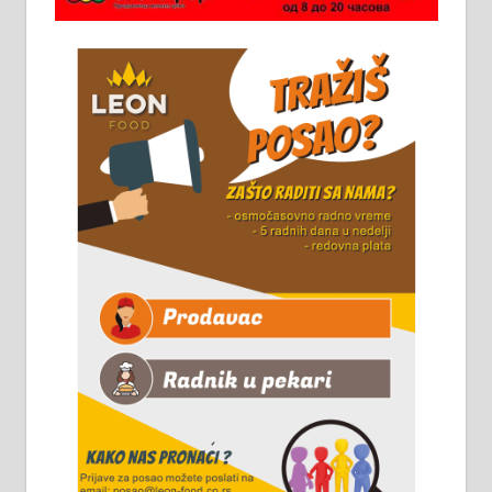
стоваришту „Липа промет” у
Алексинцу. За више
информација доћи лично на
стовариште у улици Максима
Горког 26 сваког радног дана од
8 до 15 часова. 063/465-045
Чистим све врсте димњака.
061/32-13-445