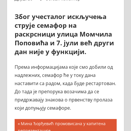
Због учесталог искључења
струје семафор на
раскрсници улица Момчила
Поповића и 7. јули већ други
дан није у функцији.
Према информацијама које смо добили од
надлежних, семафор ће у току дана
наставити са радом, када буде рестартован.
До тада је препорука возачима да се
придржавају знакова о првенству пролаза
који допуњују семафоре.
Кретање
Previous
Мина Ђорђевић промовисана у капитена
Post:
репрезентације