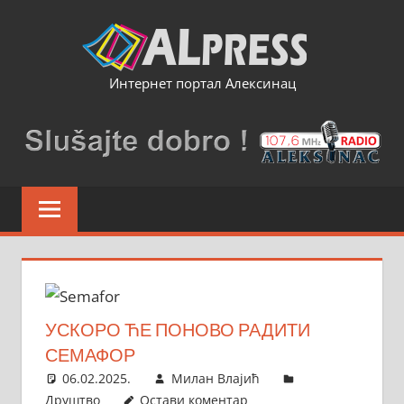
Skip
to
content
Интернет портал Алексинац
УСКОРО ЋЕ ПОНОВО РАДИТИ
СЕМАФОР
06.02.2025.
Милан Влајић
Друштво
Остави коментар