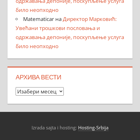
одржавања депоније, поскупљење услуга
било неопходно
Matematicar
на
Директор Марковић:
Увећани трошкови пословања и
одржавања депоније, поскупљење услуга
било неопходно
АРХИВА ВЕСТИ
Архива
вести
Izrada sajta i hosting:
Hosting-Srbija