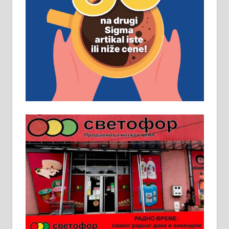
Рудник и флотација Рудник
д.о.о. Рудник запошљава 20
помоћника рудара. Услови:
Основна школа, пожељно радно
искуство на истим и сличним
пословима, али не и неопходан
услов. Обезбеђен смештај,
превоз, исхрана. 032/57-41-122 –
локал 22
Пружам услуге завршних радова
у грађевини, хидроизолације и
молерских радова. 061/25-28-058
Ало таксију потребан возач са Б
категоријом. 064/02-85-511
Потребна два радника за рад на