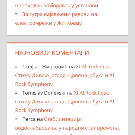
неопходан за боравак у установи
За сутра најављени радови на
електромрежи у Житковцу
НАЈНОВИЈИ КОМЕНТАРИ
Стефан Живковић
на
XI Al Rock Fest:
Стижу Дивље Јагоде, Црвена Јабука и Al
Rock Symphony
Tomislav Donevski
на
XI Al Rock Fest:
Стижу Дивље Јагоде, Црвена Јабука и Al
Rock Symphony
Perca
на
Стабилизација
водоснабдевања у наредних сат времена,