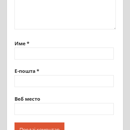
Име
*
Е-пошта
*
Веб место