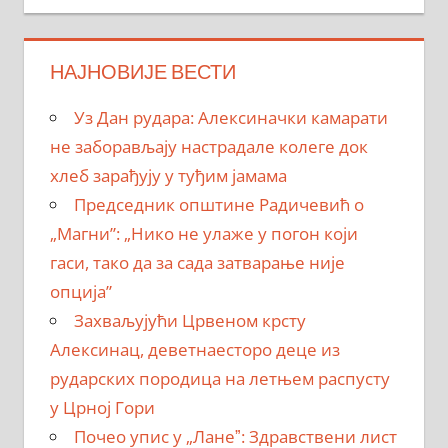
НАЈНОВИЈЕ ВЕСТИ
Уз Дан рудара: Алексиначки камарати
не заборављају настрадале колеге док
хлеб зарађују у туђим јамама
Председник општине Радичевић о
„Магни”: „Нико не улаже у погон који
гаси, тако да за сада затварање није
опција”
Захваљујући Црвеном крсту
Алексинац, деветнаесторо деце из
рударских породица на летњем распусту
у Црној Гори
Почео упис у „Ланеˮ: Здравствени лист