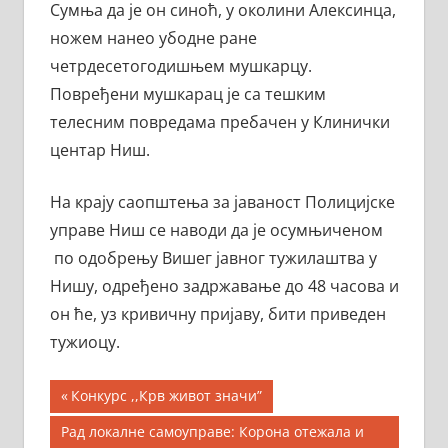
Сумња да је он синоћ, у околини Алексинца,
ножем нанео убодне ране
четрдесетогодишњем мушкарцу.
Повређени мушкарац је са тешким
телесним повредама пребачен у Клинички
центар Ниш.
На крају саопштења за јаваност Полицијске
управе Ниш се наводи да је осумњиченом
по одобрењу Вишег јавног тужилаштва у
Нишу, одређено задржавање до 48 часова и
он ће, уз кривичну пријаву, бити приведен
тужиоцу.
Кретање
Previous
Конкурс ,,Крв живот значи”
Post:
чланка
Next
Рад локалне самоуправе: Корона отежала и