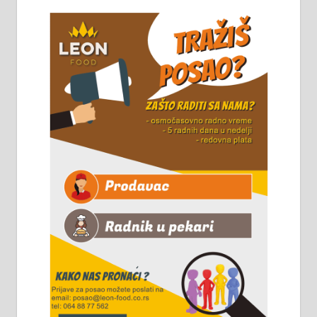
Алексинцу. За више
информација доћи лично на
стовариште у улици Максима
Горког 26 сваког радног дана од
8 до 15 часова. 063/465-045
Чистим све врсте димњака.
061/32-13-445