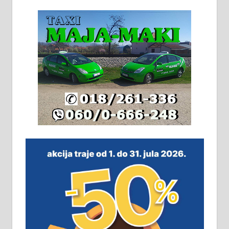
београдски друм. Две одвојене
стамбене целине једна уз другу.
2х150м2, две гараже, централно
грејање на гас и дрва. Две
адресе. 063/71-74-023
Издајем комплетно опремљену
халу на Житковачком путу, на
плацу површине око 7 ари.
064/321-80-51; 063/102-35-25
На продају легализована, нова,
незавршена кућа површине 160
м2 са плацем од 8 ари у Зеленом
виру у Алексинцу. Могућа
замена. 064/21-63-584
ПОСЛОВНИ ОГЛАСИ