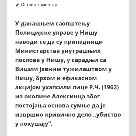
Остави коментар
У данашњем саопштењу
Полицијске управе у Нишу
наводи се да су припадници
Министарства унутрашњих
послова у Нишу, у сарадњи са
Вишим јавним тужилаштвом у
Нишу, брзом и ефикасном
акцијом ухапсили лице Р.Ч. (1962)
из околине Алексинца због
постојања основа сумње да је
извршио кривично дело „убиство
у покушају“.