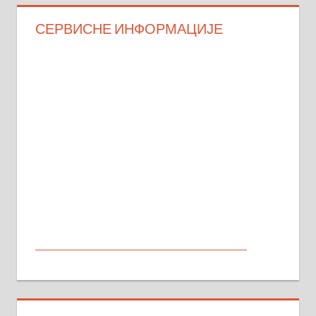
СЕРВИСНЕ ИНФОРМАЦИЈЕ
МАЛИ ОГЛАСИ
На продају кућа у Алексинцу,