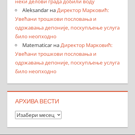
неки делови града добили воду
Aleksandar
на
Директор Марковић:
Увећани трошкови пословања и
одржавања депоније, поскупљење услуга
било неопходно
Matematicar
на
Директор Марковић:
Увећани трошкови пословања и
одржавања депоније, поскупљење услуга
било неопходно
АРХИВА ВЕСТИ
Архива
вести