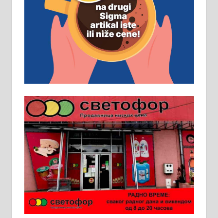
Рудник и флотација Рудник
д.о.о. Рудник запошљава 20
помоћника рудара. Услови:
Основна школа, пожељно радно
искуство на истим и сличним
пословима, али не и неопходан
услов. Обезбеђен смештај,
превоз, исхрана. 032/57-41-122 –
локал 22
Пружам услуге завршних радова
у грађевини, хидроизолације и
молерских радова. 061/25-28-058
Ало таксију потребан возач са Б
категоријом. 064/02-85-511
Потребна два радника за рад на
стоваришту „Липа промет” у