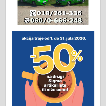
Издајем комплетно опремљену
халу на Житковачком путу, на
плацу површине око 7 ари.
064/321-80-51; 063/102-35-25
На продају легализована, нова,
незавршена кућа површине 160
м2 са плацем од 8 ари у Зеленом
виру у Алексинцу. Могућа
замена. 064/21-63-584
ПОСЛОВНИ ОГЛАСИ
Рудник и флотација Рудник
д.о.о. Рудник запошљава 20
помоћника рудара. Услови:
Основна школа, пожељно радно
искуство на истим и сличним
пословима, али не и неопходан
услов. Обезбеђен смештај,