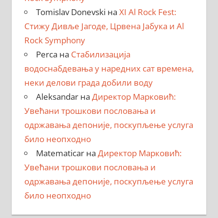
Tomislav Donevski
на
XI Al Rock Fest:
Стижу Дивље Јагоде, Црвена Јабука и Al
Rock Symphony
Perca
на
Стабилизација
водоснабдевања у наредних сат времена,
неки делови града добили воду
Aleksandar
на
Директор Марковић:
Увећани трошкови пословања и
одржавања депоније, поскупљење услуга
било неопходно
Matematicar
на
Директор Марковић:
Увећани трошкови пословања и
одржавања депоније, поскупљење услуга
било неопходно