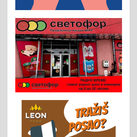
превоз, исхрана. 032/57-41-122 –
локал 22
Пружам услуге завршних радова
у грађевини, хидроизолације и
молерских радова. 061/25-28-058
Ало таксију потребан возач са Б
категоријом. 064/02-85-511
Потребна два радника за рад на
стоваришту „Липа промет” у
Алексинцу. За више
информација доћи лично на
стовариште у улици Максима
Горког 26 сваког радног дана од
8 до 15 часова. 063/465-045