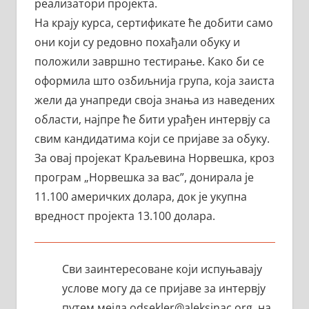
реализатори пројекта.
На крају курса, сертификате ће добити само
они који су редовно похађали обуку и
положили завршно тестирање. Како би се
оформила што озбиљнија група, која заиста
жели да унапреди своја знања из наведених
области, најпре ће бити урађен интервју са
свим кандидатима који се пријаве за обуку.
За овај пројекат Краљевина Норвешка, кроз
програм „Норвешка за вас”, донирала је
11.100 америчких долара, док је укупна
вредност пројекта 13.100 долара.
Сви заинтересоване који испуњавају
услове могу да се пријаве за интервју
путем мејла odsekler@aleksinac.org, на