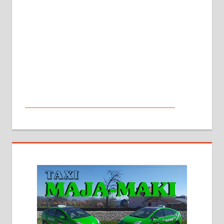
МАЛИ ОГЛАСИ
На продају кућа у Алексинцу,
београдски друм. Две одвојене
стамбене целине једна уз другу.
2х150м2, две гараже, централно
грејање на гас и дрва. Две
адресе. 063/71-74-023