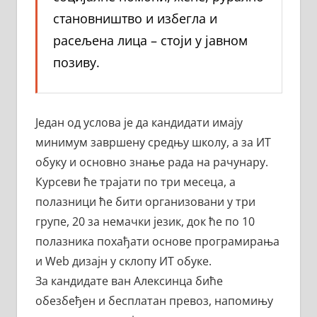
становништво и избегла и
расељена лица – стоји у јавном
позиву.
Један од услова је да кандидати имају
минимум завршену средњу школу, а за ИТ
обуку и основно знање рада на рачунару.
Курсеви ће трајати по три месеца, а
полазници ће бити организовани у три
групе, 20 за немачки језик, док ће по 10
полазника похађати основе програмирања
и Web дизајн у склопу ИТ обуке.
За кандидате ван Алексинца биће
обезбеђен и бесплатан превоз, напомињу