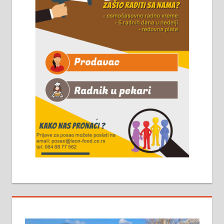
Чистим све врсте димњака.
061/32-13-445