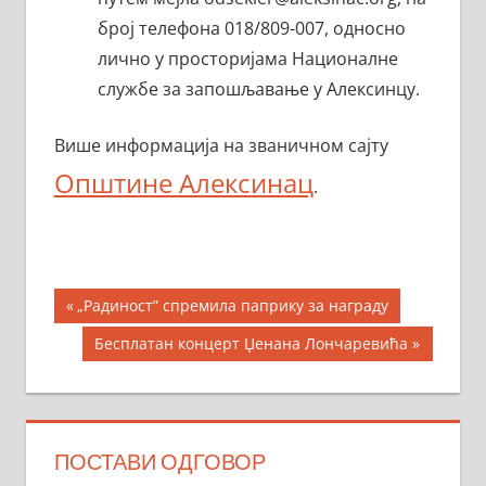
број телефона 018/809-007, односно
лично у просторијама Националне
службе за запошљавање у Алексинцу.
Више информација на званичном сајту
Општине Алексинац
.
Кретање
Previous
„Радиност” спремила паприку за награду
Post:
чланка
Next
Бесплатан концерт Џенана Лончаревића
Post:
ПОСТАВИ ОДГОВОР