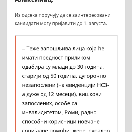
Из одсека поручују да се заинтересовани
кандидати могу пријавити до 1. августа.
‒ Теже запошљива лица која ће
имати предност приликом
одабира су млади до 30 година,
старији од 50 година, дугорочно
незапослени (на евиденцији НСЗ-
а дуже од 12 месеци), вишкови
запослених, особе са
инвалидитетом, Роми, радно
способни корисници новчане
социјалне помоћи, жене, рурално