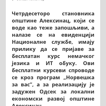
Четрдесеторо становника
општине Алексинац, који се
воде као теже запошљиви, а
налазе се на евиденцији
Националне службе, имају
прилику да се пријаве за
бесплатан курс немачког
језика и ИТ обуку. Ови
бесплатни курсеви спроводе
се кроз програм „Норвешка
за вас”, а за реализацију је
задужен Одсек за локални
економски развој општине
Алексинац.