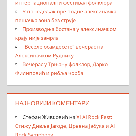
интернационални фестивал фолклора
У понедељак пре подне алексиначка
пешачка зона без струје
Производња бостана у алексиначком
крају није замрла
„Веселе осамдесете” вечерас на
Алексиначком Руднику
Вечерас у Трњану фолклор, Дарко
Филиповић и рибља чорба
НАЈНОВИЈИ КОМЕНТАРИ
Стефан Живковић
на
XI Al Rock Fest:
Стижу Дивље Јагоде, Црвена Јабука и Al
Rock Symphony