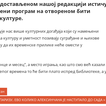
т достављеном нашој редакцији истич
вљени програм на отвореном бити
културе.
ује нас више културних догађаја који су намењени
за културу и уметност позивају суграђане и њихове
ју да их временске прилике неће омести у
унце и месец”, а место играња, као што смо већ казали
епог времена то ће бити плато испред Библиотеке, а 
тан
ПАРИЗУ, ЕВО КОЛИКО АЛЕКСИНЧАНА ЈЕ НАСТУПАЛО ДО САДА