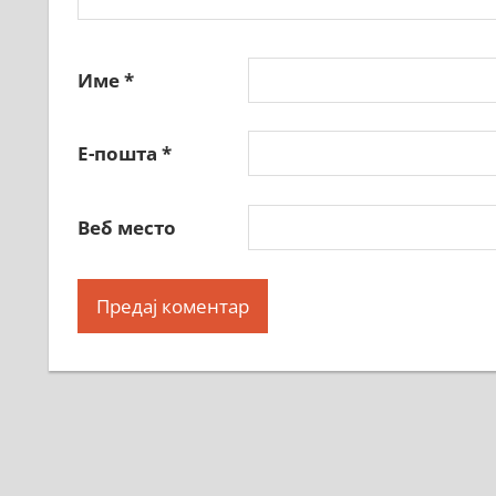
Име
*
Е-пошта
*
Веб место