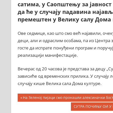
сатима, у Саопштењу за јавнос
да ће у случају падавина наја
премештен у Велику салу Дома 
Ове седмице, као што смо већ најавили, очек
деци, али и одраслим особама, па из Центра 
госте да испрате понуђени програм и поручу
реализацији манифестације.
Вечерас од 20 часова је представа за децу „С
зависиће од временских прилика. У случају л
случају кише Велика сала Дома културе.
Кретање
Previous
На Зеленој пијаци смо пронашли алексиначки бос
Post:
чланка
Next
СУТРА ПОЧИЊУ ОИ У 
Post: