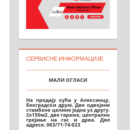
СЕРВИСНЕ ИНФОРМАЦИЈЕ
МАЛИ ОГЛАСИ
На продају кућа у Алексинцу,
београдски друм. Две одвојене
стамбене целине једна уз другу.
2х150м2, две гараже, централно
грејање на гас и дрва. Две
адресе. 063/71-74-023