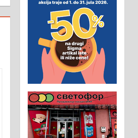
неопходан услов. Обезбеђен
смештај, превоз, исхрана.
032/57-41-122 – локал 22
Пружам услуге завршних
радова у грађевини,
хидроизолације и молерских
радова. 061/25-28-058
Ало таксију потребан возач са Б
категоријом. 064/02-85-511
Потребна два радника за рад на
стоваришту „Липа промет” у
Алексинцу. За више
информација доћи лично на
стовариште у улици Максима
Горког 26 сваког радног дана од
8 до 15 часова. 063/465-045