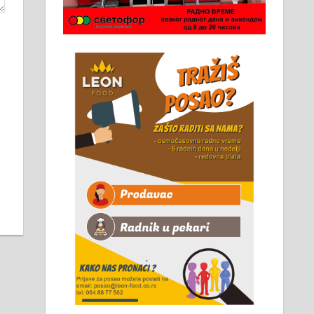
Чистим све врсте димњака.
061/32-13-445