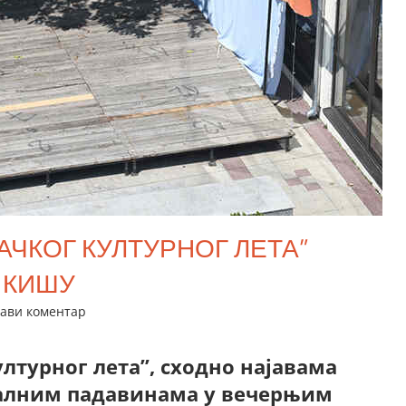
ЧКОГ КУЛТУРНОГ ЛЕТА”
 КИШУ
ави коментар
лтурног лета”, сходно најавама
талним падавинама у вечерњим