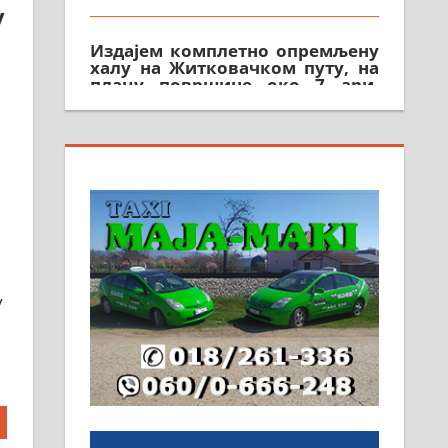
у
Издајем комплетно опремљену
халу на Житковачком путу, на
плацу површине око 7 ари.
064/321-80-51; 063/102-35-25
На продају легализована, нова,
незавршена кућа површине 160
м2 са плацем од 8 ари у
Зеленом виру у Алексинцу.
Могућа замена. 064/21-63-584
ПОСЛОВНИ ОГЛАСИ
у
Рудник и флотација Рудник
д.о.о. Рудник запошљава 20
помоћника рудара. Услови:
Основна школа, пожељно
радно искуство на истим и
сличним пословима, али не и