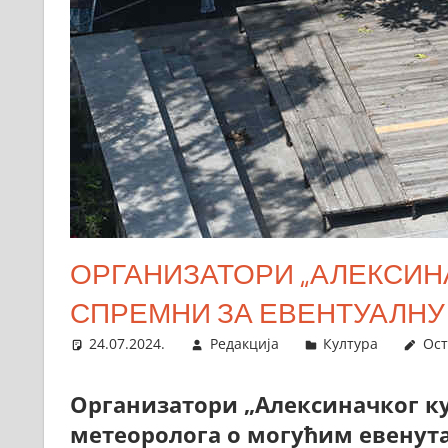
ОРГАНИЗАТОРИ „АЛЕКСИНА
СПРЕМНИ ЗА ЕВЕНТУАЛНУ
24.07.2024.
Редакција
Култура
Ост
Организатори „Алексиначког ку
метеоролога о могућим евену