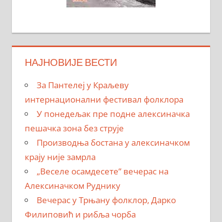
НАЈНОВИЈЕ ВЕСТИ
За Пантелеј у Краљеву
интернационални фестивал фолклора
У понедељак пре подне алексиначка
пешачка зона без струје
Производња бостана у алексиначком
крају није замрла
„Веселе осамдесете” вечерас на
Алексиначком Руднику
Вечерас у Трњану фолклор, Дарко
Филиповић и рибља чорба