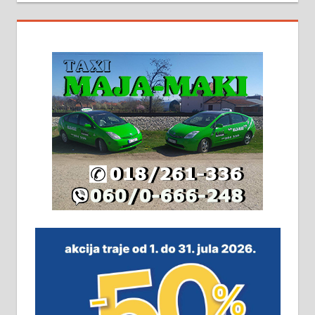
На продају кућа у Алексинцу,
београдски друм. Две одвојене
стамбене целине једна уз другу.
2х150м2, две гараже, централно
грејање на гас и дрва. Две
адресе. 063/71-74-023
Издајем комплетно опремљену
халу на Житковачком путу, на
плацу површине око 7 ари.
064/321-80-51; 063/102-35-25
На продају легализована, нова,
незавршена кућа површине 160
м2 са плацем од 8 ари у Зеленом
виру у Алексинцу. Могућа
замена. 064/21-63-584