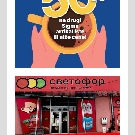
ПОСЛОВНИ ОГЛАСИ
Рудник и флотација Рудник
д.о.о. Рудник запошљава 20
помоћника рудара. Услови:
Основна школа, пожељно радно
искуство на истим и сличним
пословима, али не и неопходан
услов. Обезбеђен смештај,
превоз, исхрана. 032/57-41-122 –
локал 22
Пружам услуге завршних радова
у грађевини, хидроизолације и
молерских радова. 061/25-28-058
Ало таксију потребан возач са Б
категоријом. 064/02-85-511