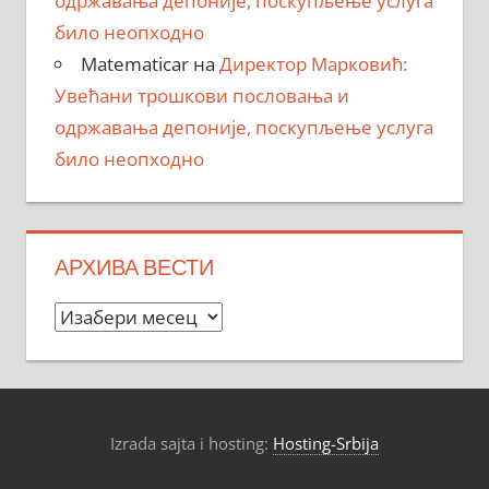
одржавања депоније, поскупљење услуга
било неопходно
Matematicar
на
Директор Марковић:
Увећани трошкови пословања и
одржавања депоније, поскупљење услуга
било неопходно
АРХИВА ВЕСТИ
Архива
вести
Izrada sajta i hosting:
Hosting-Srbija