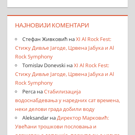
НАЈНОВИЈИ КОМЕНТАРИ
Стефан Живковић
на
XI Al Rock Fest:
Стижу Дивље Јагоде, Црвена Јабука и Al
Rock Symphony
Tomislav Donevski
на
XI Al Rock Fest:
Стижу Дивље Јагоде, Црвена Јабука и Al
Rock Symphony
Perca
на
Стабилизација
водоснабдевања у наредних сат времена,
неки делови града добили воду
Aleksandar
на
Директор Марковић:
Увећани трошкови пословања и