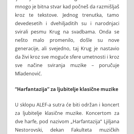
mnogo je bitna stvar kad počneš da razmišljaš
kroz te tekstove. Jednog trenutka, tamo
devedesetih i dvehiljaditih su i narodnjaci
svirali pesmu Krug na svadbama. Onda se
nešto malo promenilo, došle su nove
generacije, ali svejedno, taj Krug je nastavio
da živi kroz sve moguće sfere umetnosti i kroz
sve načine sviranja muzike – poručuje
Mladenović.
“Harfantazija” za ljubitelje klasične muzike
U sklopu ALEF-a sutra će biti održan i koncert
za ljubitelje klasične muzike. Koncertom za
dve harfe, pod nazivom „Harfantazija“ Ljiljana
Nestorovski, dekan Fakulteta muzičkih