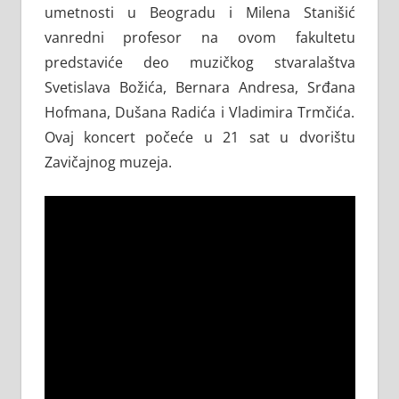
umetnosti u Beogradu i Milena Stanišić
vanredni profesor na ovom fakultetu
predstaviće deo muzičkog stvaralaštva
Svetislava Božića, Bernara Andresa, Srđana
Hofmana, Dušana Radića i Vladimira Trmčića.
Ovaj koncert počeće u 21 sat u dvorištu
Zavičajnog muzeja.