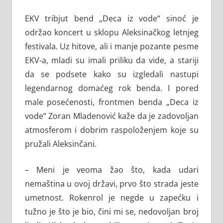
EKV tribjut bend „Deca iz vode“ sinoć je
održao koncert u sklopu Aleksinačkog letnjeg
festivala. Uz hitove, ali i manje pozante pesme
EKV-a, mladi su imali priliku da vide, a stariji
da se podsete kako su izgledali nastupi
legendarnog domaćeg rok benda. I pored
male posećenosti, frontmen benda „Deca iz
vode“ Zoran Mladenović kaže da je zadovoljan
atmosferom i dobrim raspoloženjem koje su
pružali Aleksinčani.
– Meni je veoma žao što, kada udari
nemaština u ovoj državi, prvo što strada jeste
umetnost. Rokenrol je negde u zapećku i
tužno je što je bio, čini mi se, nedovoljan broj