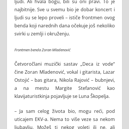
ljudi. Ali hvala bogu, bili su oni pravi. To je
najbitnije. Sve u svemu bio je dobar koncert i
ljudi su se lepo proveli – ističe frontmen ovog
benda koji narednih dana očekuje još nekoliko
svirki u zemlji i okruženju.
Frontmen benda Zoran Mladenović
Četvoročlani muzički sastav „Deca iz vode“
čine Zoran Mladenović, vokal i gitarista, Lazar
Ostojić – bas gitara, Nikola Rajović – bubnjevi,
a na mestu Margite Stefanović kao
klavijaturistkinja pojavljuje se Luna Škopelja.
– Ja sam celog života bio, mogu reći, pod
uticajem EKV-a. Nema to više veze sa nekom
ljubavlju. Možeš ti nekog voleti ili ne, ali