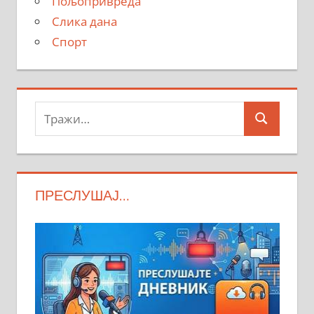
Пољопривреда
Слика дана
Спорт
Тражи:
Search
ПРЕСЛУШАЈ…