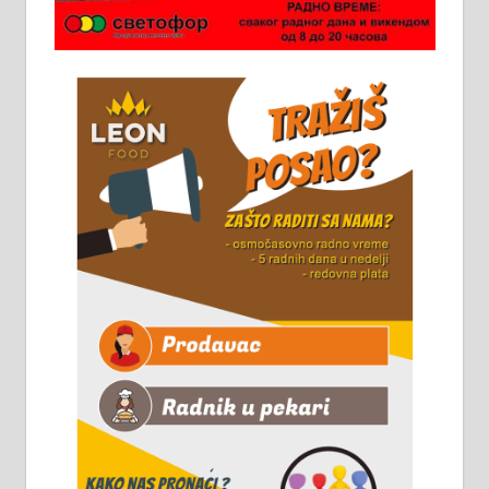
Потребна два радника за рад на
стоваришту „Липа промет” у
Алексинцу. За више
информација доћи лично на
стовариште у улици Максима
Горког 26 сваког радног дана од
8 до 15 часова. 063/465-045
Чистим све врсте димњака.
061/32-13-445