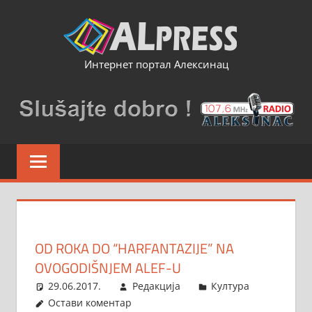
Skip
to
content
Интернет портал Алексинац
OD ROKA DO “HARFANTAZIJE” NA
OVOGODIŠNJEM ALEF-U
29.06.2017.
Редакција
Култура
Остави коментар