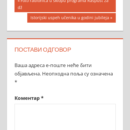
Кретање
Previous
Foto radionica u sklopu programa Raspust za
Post:
dž
чланка
Next
Istorijski uspeh učenika u godini jubileja
Post:
ПОСТАВИ ОДГОВОР
Ваша адреса е-поште неће бити
објављена.
Неопходна поља су означена
*
Коментар
*