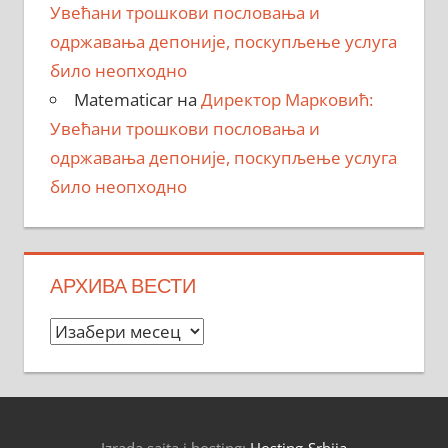
Увећани трошкови пословања и
одржавања депоније, поскупљење услуга
било неопходно
Matematicar
на
Директор Марковић:
Увећани трошкови пословања и
одржавања депоније, поскупљење услуга
било неопходно
АРХИВА ВЕСТИ
Архива
вести
Izrada sajta i hosting:
Hosting-Srbija