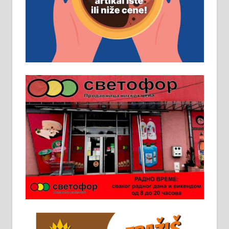
Основна школа, пожељно радно
искуство на истим и сличним
пословима, али не и неопходан
услов. Обезбеђен смештај,
превоз, исхрана. 032/57-41-122 –
локал 22
Пружам услуге завршних радова
у грађевини, хидроизолације и
молерских радова. 061/25-28-058
Ало таксију потребан возач са Б
категоријом. 064/02-85-511
Потребна два радника за рад на
стоваришту „Липа промет” у
Алексинцу. За више
информација доћи лично на
стовариште у улици Максима
Горког 26 сваког радног дана од
8 до 15 часова. 063/465-045