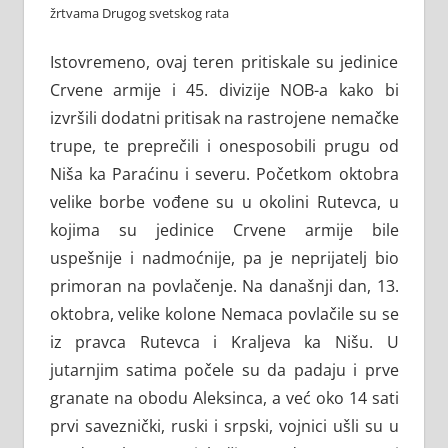
žrtvama Drugog svetskog rata
Istovremeno, ovaj teren pritiskale su jedinice
Crvene armije i 45. divizije NOB-a kako bi
izvršili dodatni pritisak na rastrojene nemačke
trupe, te preprečili i onesposobili prugu od
Niša ka Paraćinu i severu. Početkom oktobra
velike borbe vođene su u okolini Rutevca, u
kojima su jedinice Crvene armije bile
uspešnije i nadmoćnije, pa je neprijatelj bio
primoran na povlačenje. Na današnji dan, 13.
oktobra, velike kolone Nemaca povlačile su se
iz pravca Rutevca i Kraljeva ka Nišu. U
jutarnjim satima počele su da padaju i prve
granate na obodu Aleksinca, a već oko 14 sati
prvi saveznički, ruski i srpski, vojnici ušli su u