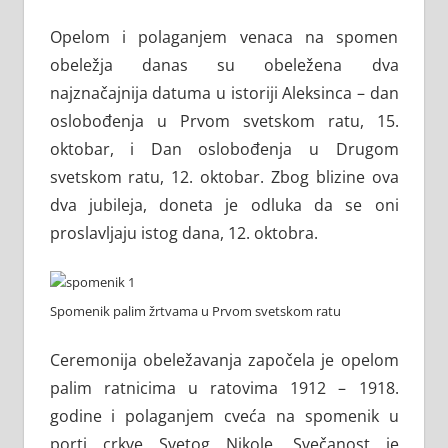
Opelom i polaganjem venaca na spomen
obeležja danas su obeležena dva
najznačajnija datuma u istoriji Aleksinca – dan
oslobođenja u Prvom svetskom ratu, 15.
oktobar, i Dan oslobođenja u Drugom
svetskom ratu, 12. oktobar. Zbog blizine ova
dva jubileja, doneta je odluka da se oni
proslavljaju istog dana, 12. oktobra.
Spomenik palim žrtvama u Prvom svetskom ratu
Ceremonija obeležavanja započela je opelom
palim ratnicima u ratovima 1912 – 1918.
godine i polaganjem cveća na spomenik u
porti crkve Svetog Nikole. Svečanost je