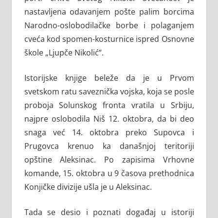
nastavljena odavanjem pošte palim borcima
Narodno-oslobodilačke borbe i polaganjem
cveća kod spomen-kosturnice ispred Osnovne
škole „Ljupče Nikolić“.
Istorijske knjige beleže da je u Prvom
svetskom ratu saveznička vojska, koja se posle
proboja Solunskog fronta vratila u Srbiju,
najpre oslobodila Niš 12. oktobra, da bi deo
snaga već 14. oktobra preko Supovca i
Prugovca krenuo ka današnjoj teritoriji
opštine Aleksinac. Po zapisima Vrhovne
komande, 15. oktobra u 9 časova prethodnica
Konjičke divizije ušla je u Aleksinac.
Tada se desio i poznati događaj u istoriji