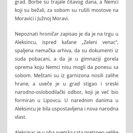
grad. Borbe su trajale čitavog dana, a Nemci
koji su bežali, za sobom su rušili mostove na
Moravici i Južnoj Moravi.
Nepoznati hroničar zapisao je da je na trgu u
Aleksincu, ispred kafane „Zeleni venac“,
spaljena nemačka arhiva, da su dokumenti iz
suda pobacani, a da je u gimnaziji gorela
oprema koju Nemci nisu mogli da ponesu sa
sobom. Meštani su iz garnizona nosili zalihe
hrane, a uveče je u grad stigao i sreski
narodno-oslobodilački odbor, koji je već bio
formiran u Lipovcu. U narednim danima u
Aleksincu je bila uspostavljena i nova narodna
vlast.
Aleksinac je u oba svetska rata pretrpeo velike