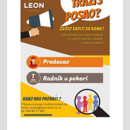
Чистим све врсте димњака.
061/32-13-445