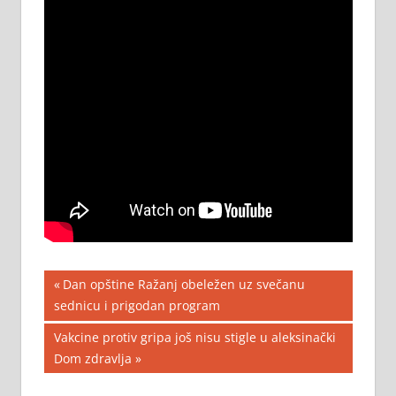
Кретање
Previous
Dan opštine Ražanj obeležen uz svečanu
Post:
sednicu i prigodan program
чланка
Next
Vakcine protiv gripa još nisu stigle u aleksinački
Post:
Dom zdravlja