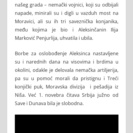
našeg grada – nemački vojnici, koji su odbijali
napade, minirali su i digli u vazduh most na
Moravici, ali su ih tri saveznička konjanika,
među kojima je bio i Aleksinčanin Ilija
Marković Penjurlija, uhvatila i ubila.
Borbe za oslobođenje Aleksinca nastavljene
su i narednih dana na visovima i brdima u
okolini, odakle je delovala nemačka artiljerija,
pa su u pomoć morali da pristignu i Treći
konjički puk, Moravska divizija i pešadija iz
Niša. Već 1. novebra čitava Srbija južno od
Save i Dunava bila je slobodna.