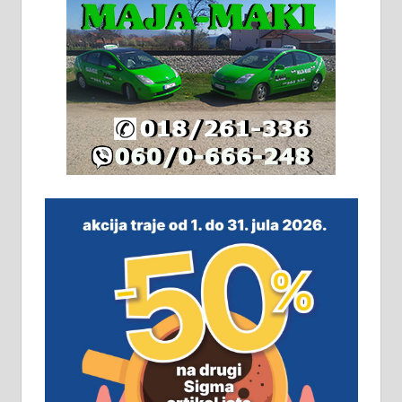
адресе. 063/71-74-023
Издајем комплетно опремљену
халу на Житковачком путу, на
плацу површине око 7 ари.
064/321-80-51; 063/102-35-25
На продају легализована, нова,
незавршена кућа површине 160
м2 са плацем од 8 ари у Зеленом
виру у Алексинцу. Могућа
замена. 064/21-63-584
ПОСЛОВНИ ОГЛАСИ
Рудник и флотација Рудник
д.о.о. Рудник запошљава 20
помоћника рудара. Услови: