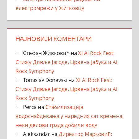
електромрежи у Житковцу
НАЈНОВИЈИ КОМЕНТАРИ
Стефан Живковић
на
XI Al Rock Fest:
Стижу Дивље Јагоде, Црвена Јабука и Al
Rock Symphony
Tomislav Donevski
на
XI Al Rock Fest:
Стижу Дивље Јагоде, Црвена Јабука и Al
Rock Symphony
Perca
на
Стабилизација
водоснабдевања у наредних сат времена,
неки делови града добили воду
Aleksandar
на
Директор Марковић: