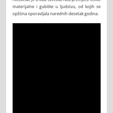
materijalne i gubitke u ljudstvu, od kojih se
opština oporavljala narednih desetak godina.