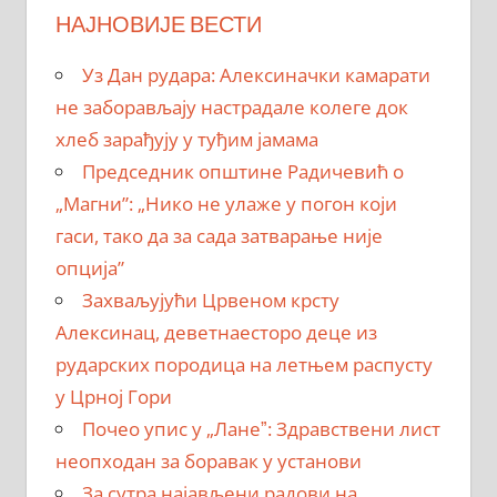
НАЈНОВИЈЕ ВЕСТИ
Уз Дан рудара: Алексиначки камарати
не заборављају настрадале колеге док
хлеб зарађују у туђим јамама
Председник општине Радичевић о
„Магни”: „Нико не улаже у погон који
гаси, тако да за сада затварање није
опција”
Захваљујући Црвеном крсту
Алексинац, деветнаесторо деце из
рударских породица на летњем распусту
у Црној Гори
Почео упис у „Ланеˮ: Здравствени лист
неопходан за боравак у установи
За сутра најављени радови на