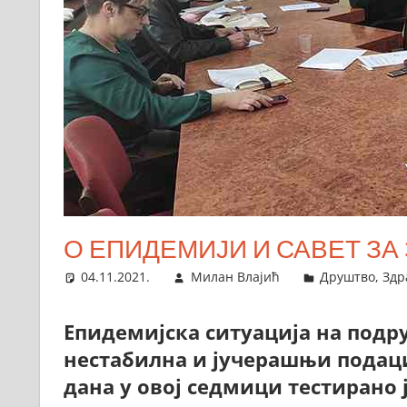
О ЕПИДЕМИЈИ И САВЕТ ЗА
04.11.2021.
Милан Влајић
Друштво
,
Здр
Епидемијска ситуација на подр
нестабилна и јучерашњи подаци
дана у овој седмици тестирано ј