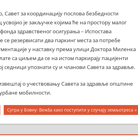
о, Савет за координацију послова безбедности
усвојио је закључке којима ће на простору малог
 фонда здравственог осигурања – Испостава
ће се резервисати два паркинг места за потребе
ументације у наставку према улици Доктора Миленка
лате са циљем да се на истом паркирају пацијенти
 седници упознати су и чланови Савета за здравље.
извештај о учествовању Савета за здравље општине
урбане мобилности.
Next
Сутра у Бовну: Вежба како поступити у случају земљотреса
Post: