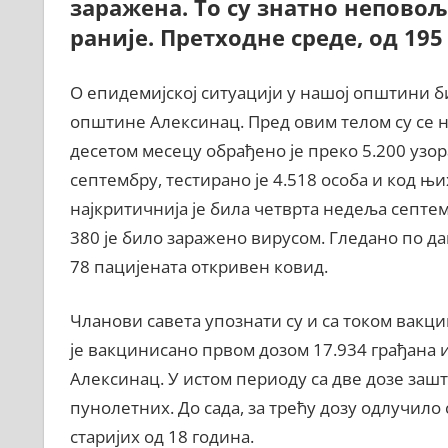
заражена. То су знатно неповољ
раније. Претходне среде, од 195
О епидемијској ситуацији у нашој општини б
општине Алексинац. Пред овим телом су се н
десетом месецу обрађено је преко 5.200 узора
септембру, тестирано је 4.518 особа и код њи
најкритичнија је била четврта недеља септемб
380 је било заражено вирусом. Гледано по да
78 пацијената откривен ковид.
Чланови савета упознати су и са током вакц
је вакцинисано првом дозом 17.934 грађана
Алексинац. У истом периоду са две дозе зашт
пунолетних. До сада, за трећу дозу одлучило
старијих од 18 година.