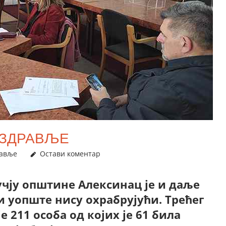
 ЗДРАВЉЕ
авље
Остави коментар
учју општине Алексинац је и даље
 уопште нису охрабрујући. Трећег
е 211 особа од којих је 61 билa