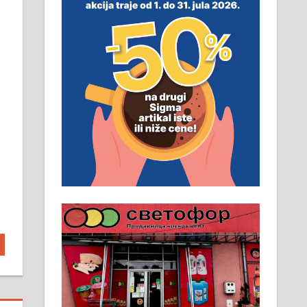
неопходан услов. Обезбеђен
смештај, превоз, исхрана.
032/57-41-122 – локал 22
Пружам услуге завршних
радова у грађевини,
хидроизолације и молерских
радова. 061/25-28-058
Ало таксију потребан возач са Б
категоријом. 064/02-85-511
Потребна два радника за рад на
стоваришту „Липа промет” у
Алексинцу. За више
информација доћи лично на
стовариште у улици Максима
Горког 26 сваког радног дана од
8 до 15 часова. 063/465-045