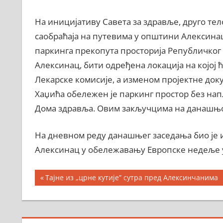
На иницијативу Савета за здравље, друго тел
саобраћаја на путевима у општини Алексинац 
паркинга прекопута просторија Републичког
Алексинац, бити одређена локација на којој 
Лекарске комисије, а изменом пројектне док
Хаџића обележен је паркинг простор без нап
Дома здравља. Овим закључцима на данашњој
На дневном реду данашњег заседања био је 
Алексинац у обележавању Европске недеље 
Кретање
Previous
Тајне из „црне кутије” сутра пред Алексинчанима
Post:
чланка