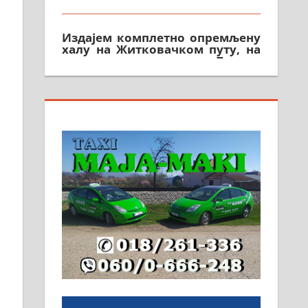
Издајем комплетно опремљену
халу на Житковачком путу, на
плацу површине око 7 ари.
064/321-80-51; 063/102-35-25
е
На продају легализована, нова,
незавршена кућа површине 160
м2 са плацем од 8 ари у
Зеленом виру у Алексинцу.
Могућа замена. 064/21-63-584
ПОСЛОВНИ ОГЛАСИ
Рудник и флотација Рудник
д.о.о. Рудник запошљава 20
помоћника рудара. Услови:
Основна школа, пожељно
радно искуство на истим и
сличним пословима, али не и