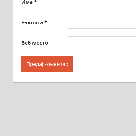
Име
*
Е-пошта
*
Веб место