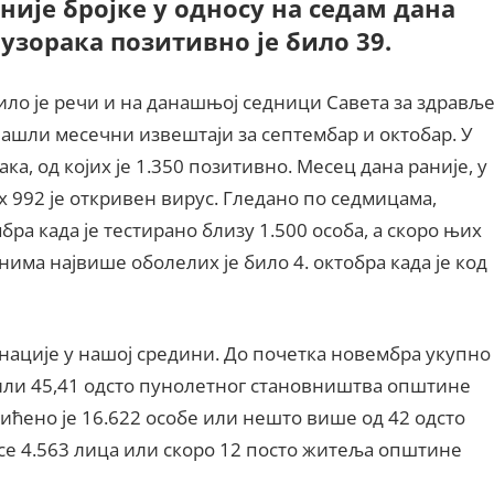
није бројке у односу на седам дана
 узорака позитивно је било 39.
ило је речи и на данашњој седници Савета за здрављ
ашли месечни извештаји за септембар и октобар. У
ка, од којих је 1.350 позитивно. Месец дана раније, у
х 992 је откривен вирус. Гледано по седмицама,
ра када је тестирано близу 1.500 особа, а скоро њих
нима највише оболелих је било 4. октобра када је код
инације у нашој средини. До почетка новембра укупно
 или 45,41 одсто пунолетног становништва општине
ићено је 16.622 особе или нешто више од 42 одсто
 се 4.563 лица или скоро 12 посто житеља општине