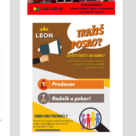
Чистим све врсте димњака.
061/32-13-445