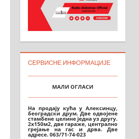
СЕРВИСНЕ ИНФОРМАЦИЈЕ
МАЛИ ОГЛАСИ
На продају кућа у Алексинцу,
београдски друм. Две одвојене
стамбене целине једна уз другу.
2х150м2, две гараже, централно
грејање на гас и дрва. Две
адресе. 063/71-74-023