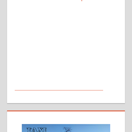
МАЛИ ОГЛАСИ
На продају кућа у Алексинцу,
београдски друм. Две одвојене
стамбене целине једна уз другу.
2х150м2, две гараже, централно