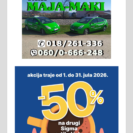
грејање на гас и дрва. Две
адресе. 063/71-74-023
Издајем комплетно опремљену
халу на Житковачком путу, на
плацу површине око 7 ари.
064/321-80-51; 063/102-35-25
На продају легализована, нова,
незавршена кућа површине 160
м2 са плацем од 8 ари у Зеленом
виру у Алексинцу. Могућа
замена. 064/21-63-584
ПОСЛОВНИ ОГЛАСИ
Рудник и флотација Рудник
д.о.о. Рудник запошљава 20