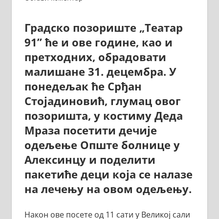
Градско позориште „Театар
91” ће и ове године, као и
претходних, обрадовати
малишане 31. децембра. У
понедељак ће Срђан
Стојадиновић, глумац овог
позоришта, у костиму Деда
Мраза посетити дечије
одељење Опште болнице у
Алексинцу и поделити
пакетиће деци која се налазе
на лечењу на овом одељењу.
Након ове посете од 11 сати у Великој сали