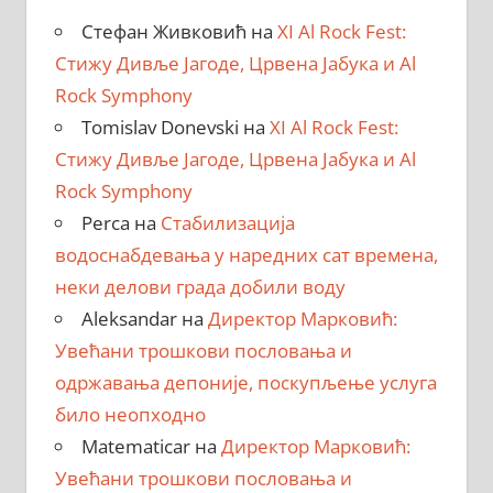
Стефан Живковић
на
XI Al Rock Fest:
Стижу Дивље Јагоде, Црвена Јабука и Al
Rock Symphony
Tomislav Donevski
на
XI Al Rock Fest:
Стижу Дивље Јагоде, Црвена Јабука и Al
Rock Symphony
Perca
на
Стабилизација
водоснабдевања у наредних сат времена,
неки делови града добили воду
Aleksandar
на
Директор Марковић:
Увећани трошкови пословања и
одржавања депоније, поскупљење услуга
било неопходно
Matematicar
на
Директор Марковић:
Увећани трошкови пословања и