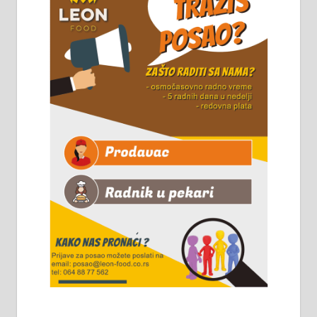
Горког 26 сваког радног дана од
8 до 15 часова. 063/465-045
Чистим све врсте димњака.
061/32-13-445