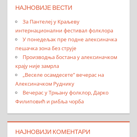
НАЈНОВИЈЕ ВЕСТИ
За Пантелеј у Краљеву
интернационални фестивал фолклора
У понедељак пре подне алексиначка
пешачка зона без струје
Производња бостана у алексиначком
крају није замрла
„Веселе осамдесете” вечерас на
Алексиначком Руднику
Вечерас у Трњану фолклор, Дарко
Филиповић и рибља чорба
НАЈНОВИЈИ КОМЕНТАРИ