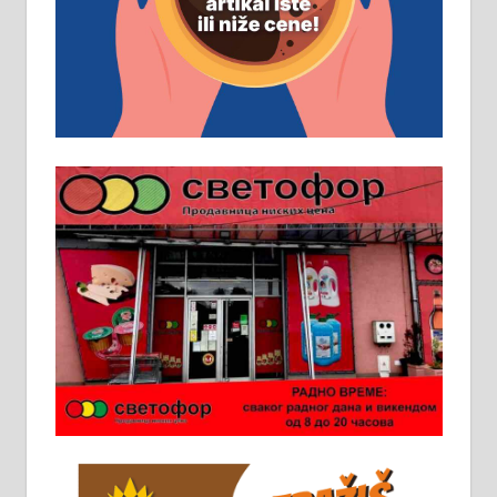
помоћника рудара. Услови:
Основна школа, пожељно радно
искуство на истим и сличним
пословима, али не и неопходан
услов. Обезбеђен смештај,
превоз, исхрана. 032/57-41-122 –
локал 22
Пружам услуге завршних радова
у грађевини, хидроизолације и
молерских радова. 061/25-28-058
Ало таксију потребан возач са Б
категоријом. 064/02-85-511
Потребна два радника за рад на
стоваришту „Липа промет” у
Алексинцу. За више
информација доћи лично на
стовариште у улици Максима