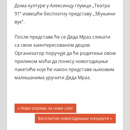
Дома културе у Алексинцу глумци „Театра
91” извешће бесплатну представу „Збуњени
вук”.
После представе ће се Деда Мраз сликати
са свом заинтересованом децом.
Организатор поручује да ће родитељи овом
приликом моћи да понесу новогодишње
пакетиће које ће након представе њиховим
малишанима уручити Деда Мраз.
Кретање
Previous
Нова опрема за нови снег
Post:
чланка
Next
Бесплатни новогодишњи концерти
Post: