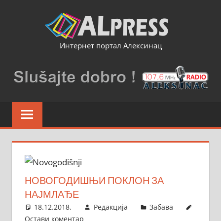
Skip
to
content
Интернет портал Алексинац
НОВОГОДИШЊИ ПОКЛОН ЗА
НАЈМЛАЂЕ
18.12.2018.
Редакција
Забава
Остави коментар