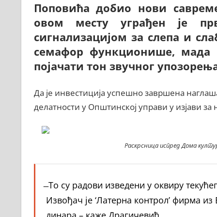
Поповића добио нови саврем
овом месту уграђен је пр
сигнализацијом за слепа и сла
семафор функционише, мада п
појачати тон звучног упозорења
Да је инвестиција успешно завршена нагла
делатности у Општинској управи у изјави за н
Раскрсница испред Дома култур
̶ То су радови изведени у оквиру текућ
Извођач је ‘Латерна контрол’ фирма из 
динара – каже Драгичевић.