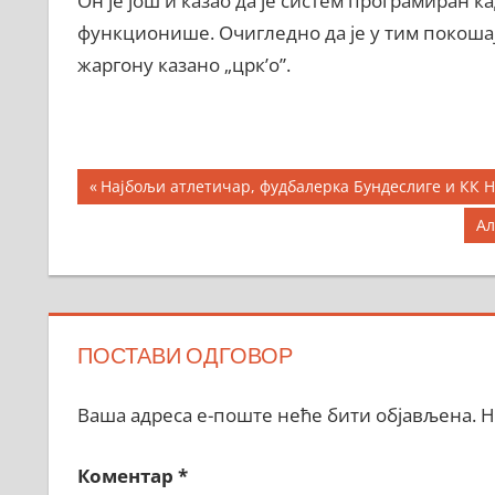
Он је још и казао да је систем програмиран к
функционише. Очигледно да је у тим покоша
жаргону казано „црк’о”.
Кретање
Previous
Најбољи атлетичар, фудбалерка Бундеслиге и КК 
Post:
чланка
Ne
Ал
Po
ПОСТАВИ ОДГОВОР
Ваша адреса е-поште неће бити објављена.
Н
Коментар
*