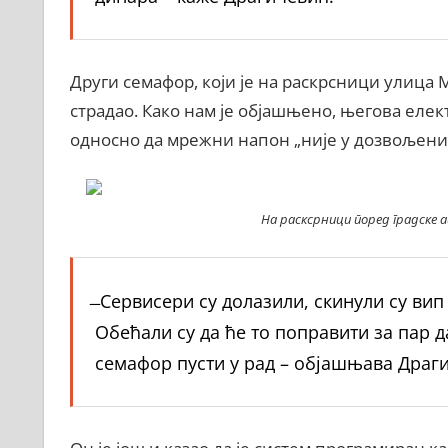
Други семафор, који је на раскрсници улица 
страдао. Како нам је објашњено, његова елек
односно да мрежни напон „није у дозвољеним 
На расксрници поред градске а
̶ Сервисери су долазили, скинули су ви
Обећали су да ће то поправити за пар да
семафор пусти у рад – објашњава Драг