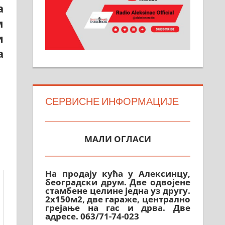
а
м
и
а
СЕРВИСНЕ ИНФОРМАЦИЈЕ
МАЛИ ОГЛАСИ
На продају кућа у Алексинцу,
београдски друм. Две одвојене
стамбене целине једна уз другу.
2х150м2, две гараже, централно
грејање на гас и дрва. Две
адресе. 063/71-74-023