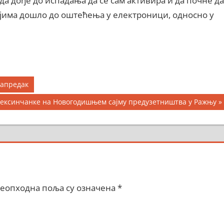
ада дође до испадања да се сам активира и да почне да
јима дошло до оштећења у електроници, односно у
Напредак
xt
ексинчанке на Новогодишњем сајму предузетништва у Ражњу
st:
еопходна поља су означена
*