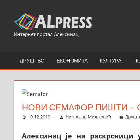
Skip
to
content
Интернет портал Алексинац
ДРУШТВО
ЕКОНОМИЈА
КУЛТУРА
П
НОВИ СЕМАФОР ПИШТИ – 
19.12.2019.
Нинослав Миљковић
Друшт
Алексинац је на раскрсници