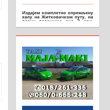
Издајем комплетно опремљену
халу на Житковачком путу, на
плацу површине око 7 ари.
064/321-80-51; 063/102-35-25
На продају легализована, нова,
незавршена кућа површине 160
м2 са плацем од 8 ари у
Зеленом виру у Алексинцу.
Могућа замена. 064/21-63-584
ПОСЛОВНИ ОГЛАСИ
Рудник и флотација Рудник
д.о.о. Рудник запошљава 20
помоћника рудара. Услови:
Основна школа, пожељно
радно искуство на истим и
сличним пословима, али не и