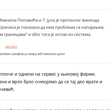
Момчила Поповића и 7. јула је протеклог викенда
троника је показала да има проблема са напајањем,
границама” и због тога је испао из система.
потеке семафори у квару већ неколико дана
п плоче и однели на сервис у њиховој фирми.
на и врло брзо очекујемо да се тај део врати и
ичевић.