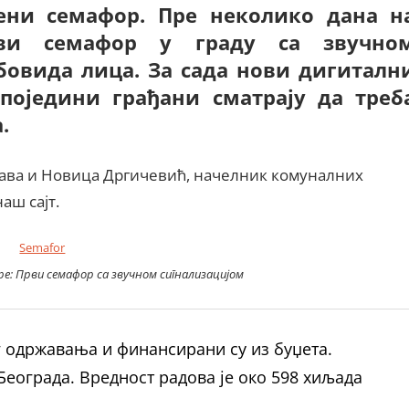
ени семафор. Пре неколико дана н
ви семафор у граду са звучно
бовида лица. За сада нови дигиталн
оједини грађани сматрају да треб
.
шава и Новица Дргичевић, начелник комуналних
аш сајт.
е: Први семафор са звучном сигнализацијом
ег одржавања и финансирани су из буџета.
Београда. Вредност радова је око 598 хиљада