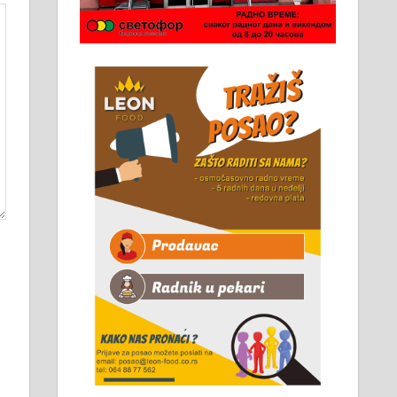
Чистим све врсте димњака.
061/32-13-445