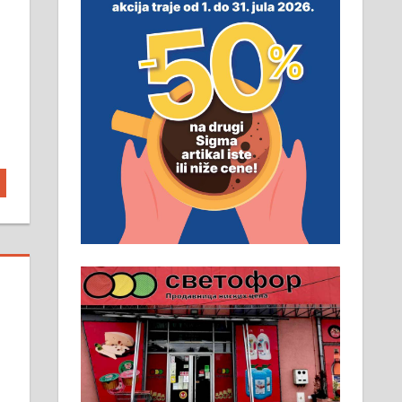
неопходан услов. Обезбеђен
смештај, превоз, исхрана.
032/57-41-122 – локал 22
Пружам услуге завршних
радова у грађевини,
хидроизолације и молерских
радова. 061/25-28-058
Ало таксију потребан возач са Б
категоријом. 064/02-85-511
Потребна два радника за рад на
стоваришту „Липа промет” у
Алексинцу. За више
информација доћи лично на
стовариште у улици Максима
Горког 26 сваког радног дана од
8 до 15 часова. 063/465-045