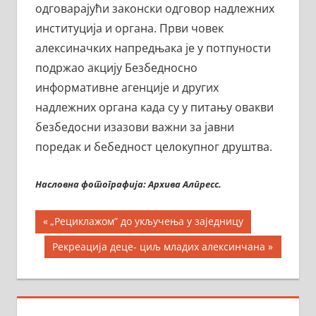
одговарајући законски одговор надлежних
институција и органа. Први човек
алексиначких напредњака је у потпуности
подржао акцију Безбедносно
информативне агенције и других
надлежних органа када су у питању овакви
безбедосни изазови важни за јавни
поредак и бебедност целокупног друштва.
Насловна фотографија: Архива Алпресс.
Кретање
Previous
„Рециклажом” до укључења у заједницу
Post:
чланка
Next
Рекреација деце- циљ младих алексинчана
Post: