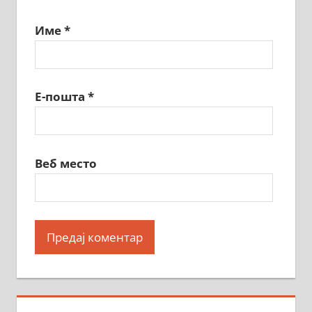
Име
*
Е-пошта
*
Веб место