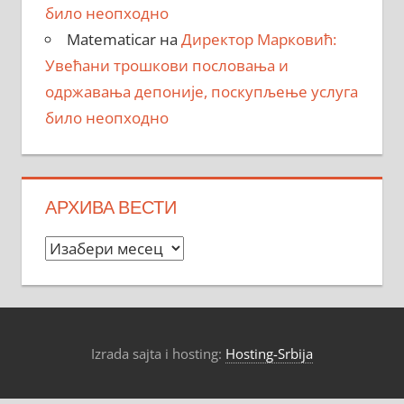
било неопходно
Matematicar
на
Директор Марковић:
Увећани трошкови пословања и
одржавања депоније, поскупљење услуга
било неопходно
АРХИВА ВЕСТИ
Архива
вести
Izrada sajta i hosting:
Hosting-Srbija