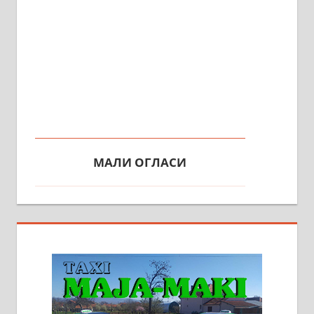
МАЛИ ОГЛАСИ
На продају кућа у Алексинцу,
београдски друм. Две одвојене
стамбене целине једна уз другу.
2х150м2, две гараже, централно
грејање на гас и дрва. Две
адресе. 063/71-74-023
Издајем комплетно опремљену