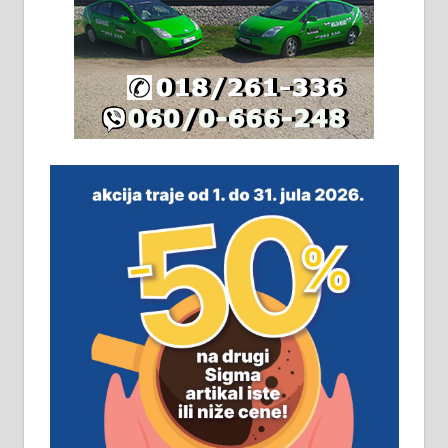
халу на Житковачком путу, на
плацу површине око 7 ари.
064/321-80-51; 063/102-35-25
На продају легализована, нова,
незавршена кућа површине 160
м2 са плацем од 8 ари у Зеленом
виру у Алексинцу. Могућа
замена. 064/21-63-584
ПОСЛОВНИ ОГЛАСИ
Рудник и флотација Рудник
д.о.о. Рудник запошљава 20
помоћника рудара. Услови:
Основна школа, пожељно радно
искуство на истим и сличним
пословима, али не и неопходан
услов. Обезбеђен смештај,
превоз, исхрана. 032/57-41-122 –