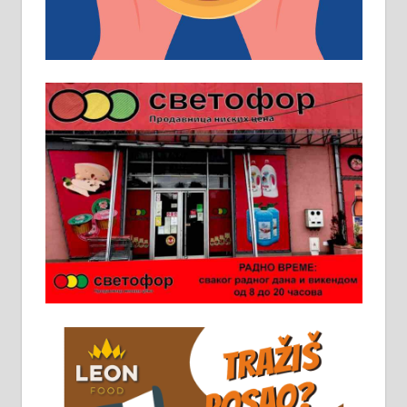
локал 22
Пружам услуге завршних радова
у грађевини, хидроизолације и
молерских радова. 061/25-28-058
Ало таксију потребан возач са Б
категоријом. 064/02-85-511
Потребна два радника за рад на
стоваришту „Липа промет” у
Алексинцу. За више
информација доћи лично на
стовариште у улици Максима
Горког 26 сваког радног дана од
8 до 15 часова. 063/465-045
Чистим све врсте димњака.