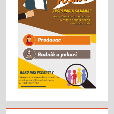
061/32-13-445