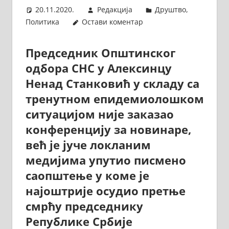
20.11.2020.
Редакција
Друштво
,
Политика
Остави коментар
Председник Општинског
одбора СНС у Алексинцу
Ненад Станковић у складу са
тренутном епидемиолошком
ситуацијом није заказао
конференцију за новинаре,
већ је јуче локланим
медијима упутио писмено
саопштење у коме је
најоштрије осудио претње
смрћу председнику
Републике Србије