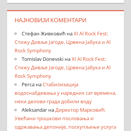
НАЈНОВИЈИ КОМЕНТАРИ
Стефан Живковић
на
XI Al Rock Fest:
Стижу Дивље Јагоде, Црвена Јабука и Al
Rock Symphony
Tomislav Donevski
на
XI Al Rock Fest:
Стижу Дивље Јагоде, Црвена Јабука и Al
Rock Symphony
Perca
на
Стабилизација
водоснабдевања у наредних сат времена,
неки делови града добили воду
Aleksandar
на
Директор Марковић:
Увећани трошкови пословања и
одржавања депоније, поскупљење услуга