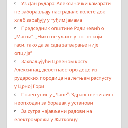
Уз Дан рудара: Алексиначки камарати
не заборављају настрадале колеге док
хлеб зарађују у туђим јамама
Председник општине Радичевић о
„Магни”: „Нико не улаже у погон који
гаси, тако да за сада затварање није
опција”
Захваљујући Црвеном крсту
Алексинац, деветнаесторо деце из
рударских породица на летњем распусту
у Црној Гори
Почео упис у „Ланеˮ: Здравствени лист
неопходан за боравак у установи
За сутра најављени радови на
електромрежи у Житковцу