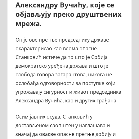
Александру Вучићу, које се
објављују преко друштвених
мрежа.
Он је ове претње председнику државе
окарактерисао као веома опасне.
Станковић истиче да то што је Србија
демократско уређена држава и што је
слобода говора загарантова, никога не
ослобађа одговорности за поступке који
угрожавају сигурност и живот председника
Александра Вучића, као и других грађана.
Осим јавних осуда, Станковић у
достављеном саопштењу наглашава и
значај да овакве опасне претње добију и