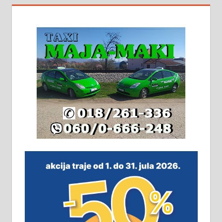
На продају кућа у Алексинцу,
београдски друм. Две одвојене
стамбене целине једна уз другу.
2х150м2, две гараже, централно
грејање на гас и дрва. Две
адресе. 063/71-74-023
Издајем комплетно опремљену
халу на Житковачком путу, на
плацу површине око 7 ари.
064/321-80-51; 063/102-35-25
На продају легализована, нова,
незавршена кућа површине 160
м2 са плацем од 8 ари у Зеленом
виру у Алексинцу. Могућа
замена. 064/21-63-584
ПОСЛОВНИ ОГЛАСИ