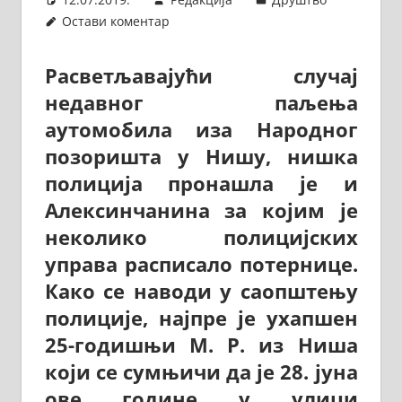
Остави коментар
Расветљавајући случај
недавног паљења
аутомобила иза Народног
позоришта у Нишу, нишка
полиција пронашла је и
Алексинчанина за којим је
неколико полицијских
управа расписало потернице.
Како се наводи у саопштењу
полиције, најпре је ухапшен
25-годишњи М. Р. из Ниша
који се сумњичи да је 28. јуна
ове године у улици