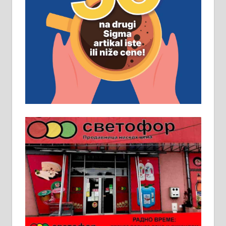
Рудник и флотација Рудник
д.о.о. Рудник запошљава 20
помоћника рудара. Услови:
Основна школа, пожељно радно
искуство на истим и сличним
пословима, али не и неопходан
услов. Обезбеђен смештај,
превоз, исхрана. 032/57-41-122 –
локал 22
Пружам услуге завршних радова
у грађевини, хидроизолације и
молерских радова. 061/25-28-058
Ало таксију потребан возач са Б
категоријом. 064/02-85-511