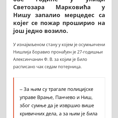
Светозара Марковића у
Нишу запалио мерцедес са
којег се пожар проширио на
још једно возило.
У изнајмљеном стану у којем је осумњичени
Нишлија боравио пронађен је 27-годишњи
Алексинчанин Ф. В. за којим је било
расписано чак седам потерница.
‒ За њим су трагале полицијске
управе Врање, Панчево и Ниш,
због сумње да је извршио више
кривичних дела, а за њим је била