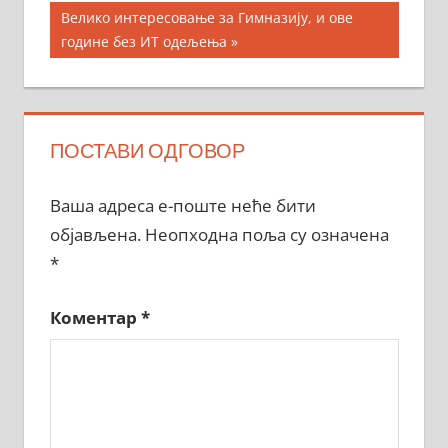
Next
Велико интересовање за Гимназију, и ове
Post:
године без ИТ одељења
ПОСТАВИ ОДГОВОР
Ваша адреса е-поште неће бити
објављена.
Неопходна поља су означена
*
Коментар
*