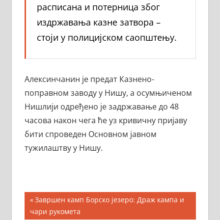
расписана и потерница због
издржавања казне затвора –
стоји у полицијском саопштењу.
Алексинчанин је предат Казнено-
поправном заводу у Нишу, а осумњиченом
Нишлији одређено је задржавање до 48
часова након чега ће уз кривичну пријаву
бити спроведен Основном јавном
тужилаштву у Нишу.
Кретање
Previous
Завршен камп Борско језеро: Драж кампа и
Post:
чари рукомета
чланка