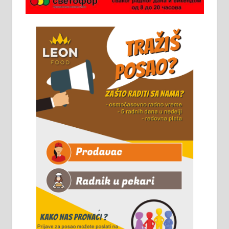
Потребна два радника за рад на
стоваришту „Липа промет” у
Алексинцу. За више
информација доћи лично на
стовариште у улици Максима
Горког 26 сваког радног дана од
8 до 15 часова. 063/465-045
Чистим све врсте димњака.
061/32-13-445