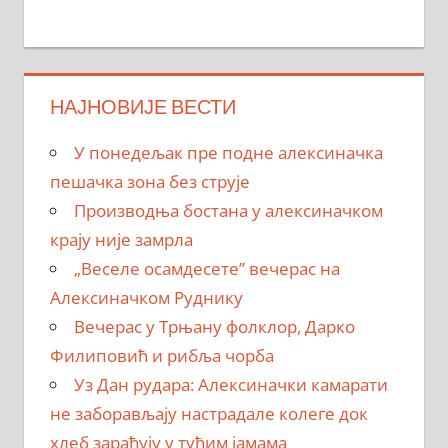
НАЈНОВИЈЕ ВЕСТИ
У понедељак пре подне алексиначка
пешачка зона без струје
Производња бостана у алексиначком
крају није замрла
„Веселе осамдесете” вечерас на
Алексиначком Руднику
Вечерас у Трњану фолклор, Дарко
Филиповић и рибља чорба
Уз Дан рудара: Алексиначки камарати
не заборављају настрадале колеге док
хлеб зарађују у туђим јамама