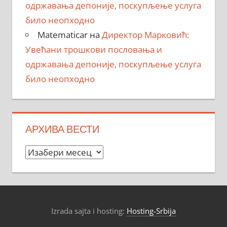
одржавања депоније, поскупљење услуга
било неопходно
Matematicar
на
Директор Марковић:
Увећани трошкови пословања и
одржавања депоније, поскупљење услуга
било неопходно
АРХИВА ВЕСТИ
Архива
вести
Izrada sajta i hosting:
Hosting-Srbija