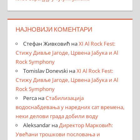
НАЈНОВИЈИ КОМЕНТАРИ
Стефан Живковић
на
XI Al Rock Fest:
Стижу Дивље Јагоде, Црвена Јабука и Al
Rock Symphony
Tomislav Donevski
на
XI Al Rock Fest:
Стижу Дивље Јагоде, Црвена Јабука и Al
Rock Symphony
Perca
на
Стабилизација
водоснабдевања у наредних сат времена,
неки делови града добили воду
Aleksandar
на
Директор Марковић:
Увећани трошкови пословања и