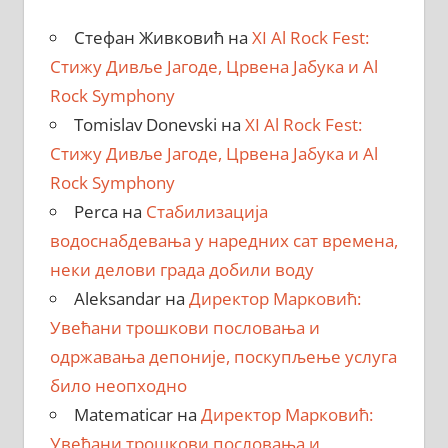
Стефан Живковић
на
XI Al Rock Fest:
Стижу Дивље Јагоде, Црвена Јабука и Al
Rock Symphony
Tomislav Donevski
на
XI Al Rock Fest:
Стижу Дивље Јагоде, Црвена Јабука и Al
Rock Symphony
Perca
на
Стабилизација
водоснабдевања у наредних сат времена,
неки делови града добили воду
Aleksandar
на
Директор Марковић:
Увећани трошкови пословања и
одржавања депоније, поскупљење услуга
било неопходно
Matematicar
на
Директор Марковић:
Увећани трошкови пословања и