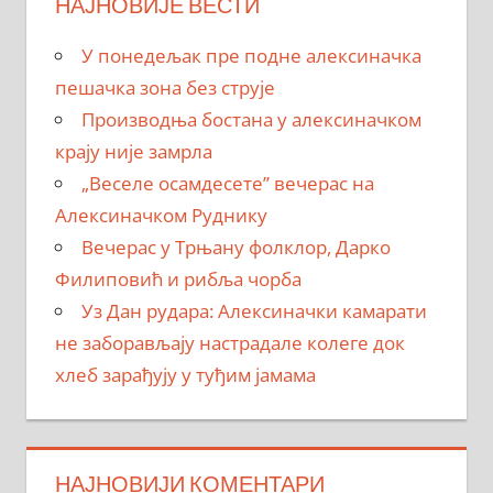
НАЈНОВИЈЕ ВЕСТИ
У понедељак пре подне алексиначка
пешачка зона без струје
Производња бостана у алексиначком
крају није замрла
„Веселе осамдесете” вечерас на
Алексиначком Руднику
Вечерас у Трњану фолклор, Дарко
Филиповић и рибља чорба
Уз Дан рудара: Алексиначки камарати
не заборављају настрадале колеге док
хлеб зарађују у туђим јамама
НАЈНОВИЈИ КОМЕНТАРИ