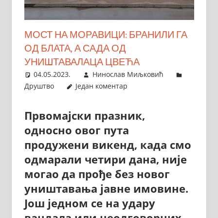
МОСТ НА МОРАВИЦИ: БРАНИЛИ ГА
ОД БЛАТА, А САДА ОД
УНИШТАВАЛАЦА ЦВЕЋА
04.05.2023.
Нинослав Миљковић
Друштво
Један коментар
Првомајски празник,
односно овог пута
продужени викенд, када смо
одмарали четири дана, није
могао да прође без новог
уништавања јавне имовине.
Још једном се на удару
вандала или неодговорних