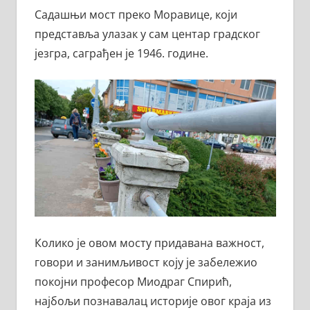
Садашњи мост преко Моравице, који
представља улазак у сам центар градског
језгра, саграђен је 1946. године.
Колико је овом мосту придавана важност,
говори и занимљивост коју је забележио
покојни професор Миодраг Спирић,
најбољи познавалац историје овог краја из