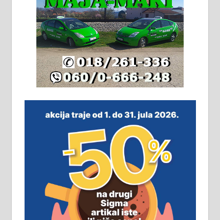
адресе. 063/71-74-023
Издајем комплетно опремљену
халу на Житковачком путу, на
плацу површине око 7 ари.
064/321-80-51; 063/102-35-25
На продају легализована, нова,
незавршена кућа површине 160
м2 са плацем од 8 ари у Зеленом
виру у Алексинцу. Могућа
замена. 064/21-63-584
ПОСЛОВНИ ОГЛАСИ
Рудник и флотација Рудник
д.о.о. Рудник запошљава 20
помоћника рудара. Услови: