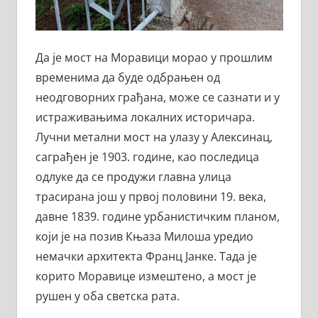
Да је мост на Моравици морао у прошлим
временима да буде одбрањен од
неодговорних грађана, може се сазнати и у
истраживањима локалних историчара.
Лучни метални мост на улазу у Алексинац,
саграђен је 1903. године, као последица
одлуке да се продужи главна улица
трасирана још у првој половини 19. века,
давне 1839. године урбанистичким планом,
који је на позив Књаза Милоша уредио
немачки архитекта Франц Јанке. Тада је
корито Моравице измештено, а мост је
рушен у оба светска рата.