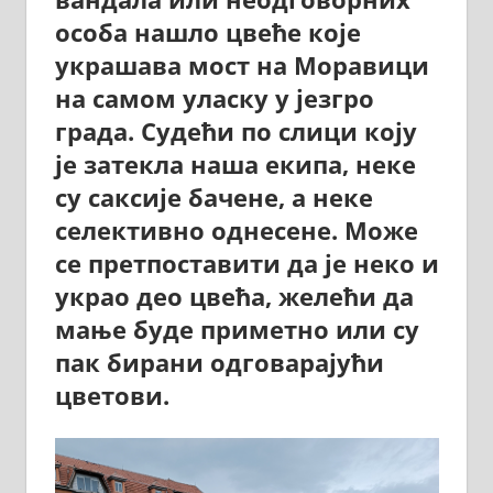
особа нашло цвеће које
украшава мост на Моравици
на самом уласку у језгро
града. Судећи по слици коју
је затекла наша екипа, неке
су саксије бачене, а неке
селективно однесене. Може
се претпоставити да је неко и
украо део цвећа, желећи да
мање буде приметно или су
пак бирани одговарајући
цветови.