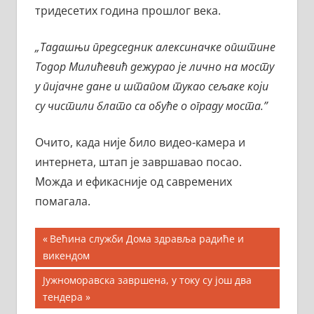
тридесетих година прошлог века.
„Тадашњи председник алексиначке општине
Тодор Милићевић дежурао је лично на мосту
у пијачне дане и штапом тукао сељаке који
су чистили блато са обуће о ограду моста.”
Очито, када није било видео-камера и
интернета, штап је завршавао посао.
Можда и ефикасније од савремених
помагала.
Кретање
Previous
Већина служби Дома здравља радиће и
Post:
викендом
чланка
Next
Јужноморавска завршена, у току су још два
Post:
тендера