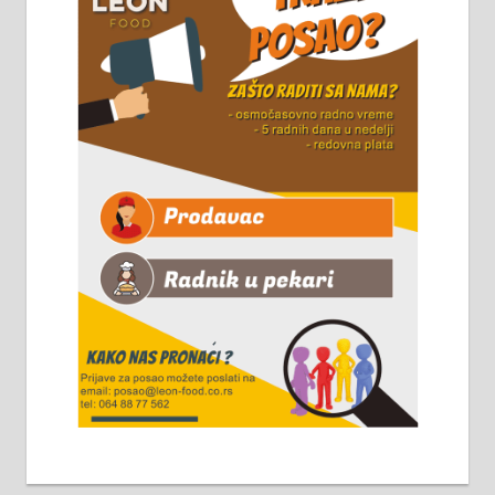
Чистим све врсте димњака.
061/32-13-445