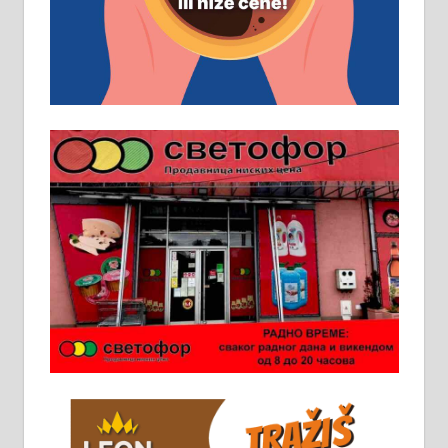
Основна школа, пожељно радно
искуство на истим и сличним
пословима, али не и неопходан
услов. Обезбеђен смештај,
превоз, исхрана. 032/57-41-122 –
локал 22
Пружам услуге завршних радова
у грађевини, хидроизолације и
молерских радова. 061/25-28-058
Ало таксију потребан возач са Б
категоријом. 064/02-85-511
Потребна два радника за рад на
стоваришту „Липа промет” у
Алексинцу. За више
информација доћи лично на
стовариште у улици Максима
Горког 26 сваког радног дана од
8 до 15 часова. 063/465-045