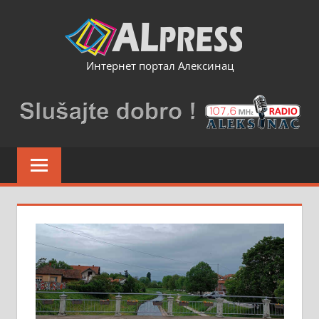
Skip
to
content
Интернет портал Алексинац