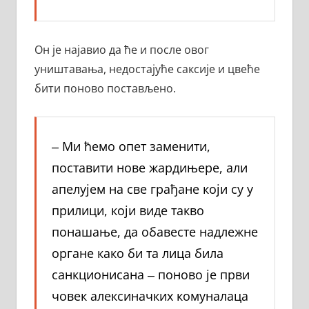
Он је најавио да ће и после овог
уништавања, недостајуће саксије и цвеће
бити поново постављено.
‒ Ми ћемо опет заменити,
поставити нове жардињере, али
апелујем на све грађане који су у
прилици, који виде такво
понашање, да обавесте надлежне
органе како би та лица била
санкционисана ‒ поново је први
човек алексиначких комуналаца