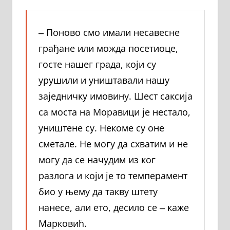
‒ Поново смо имали несавесне
грађане или можда посетиоце,
госте нашег града, који су
урушили и уништавали нашу
заједничку имовину. Шест саксија
са моста на Моравици је нестало,
уништене су. Некоме су оне
сметале. Не могу да схватим и не
могу да се начудим из ког
разлога и који је то темперамент
био у њему да такву штету
нанесе, али ето, десило се ‒ каже
Марковић.