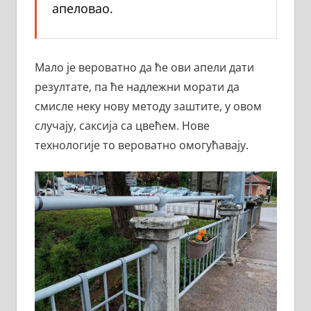
апеловао.
Мало је вероватно да ће ови апели дати
резултате, па ће надлежни морати да
смисле неку нову методу заштите, у овом
случају, саксија са цвећем. Нове
технологије то вероватно омогућавају.