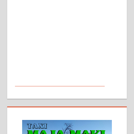
МАЛИ ОГЛАСИ
На продају кућа у Алексинцу,
београдски друм. Две одвојене
стамбене целине једна уз другу.
2х150м2, две гараже, централно
грејање на гас и дрва. Две