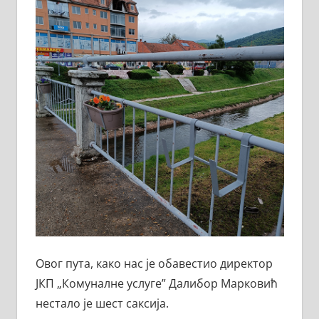
Овог пута, како нас је обавестио директор
ЈКП „Комуналне услуге” Далибор Марковић
нестало је шест саксија.