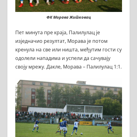
ФК Морава Житковац
Пет минута пре краја, Палилулац је
изједначио резултат, Морава је потом
кренула на све или ништа, међутим гости су
одолели нападима и успели да сачувају
своју мрежу. Дакле, Морава – Палилулац 1:1.