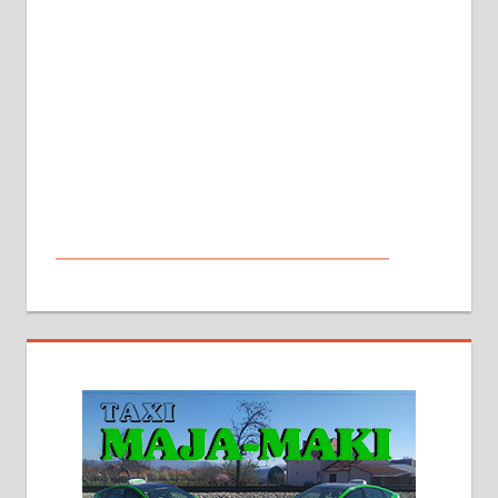
МАЛИ ОГЛАСИ
На продају кућа у Алексинцу,
београдски друм. Две одвојене
стамбене целине једна уз другу.
2х150м2, две гараже, централно
грејање на гас и дрва. Две
адресе. 063/71-74-023