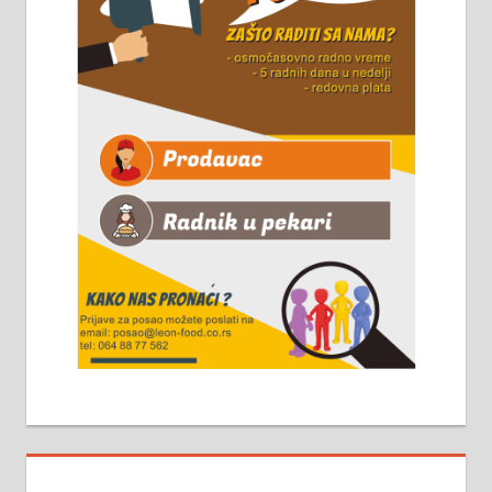
Чистим све врсте димњака.
061/32-13-445