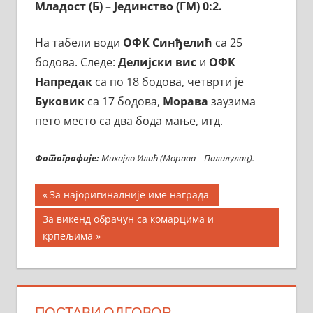
Младост (Б) – Јединство (ГМ) 0:2.
На табели води
ОФК Синђелић
са 25
бодова. Следе:
Делијски вис
и
ОФК
Напредак
са по 18 бодова, четврти је
Буковик
са 17 бодова,
Морава
заузима
пето место са два бода мање, итд.
Фотографије:
Михајло Илић (Морава – Палилулац).
Кретање
Previous
За најоригиналније име награда
Post:
чланка
Next
За викенд обрачун са комарцима и
Post:
крпељима
ПОСТАВИ ОДГОВОР