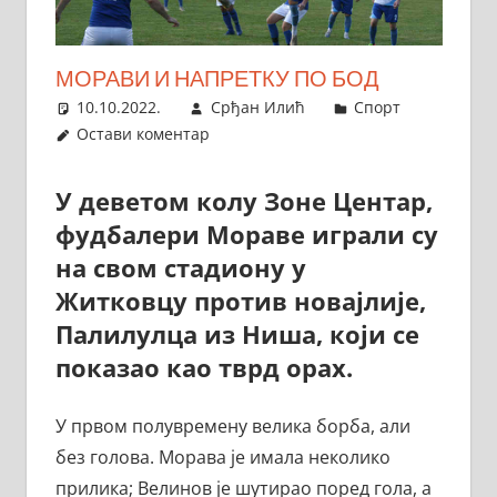
МОРАВИ И НАПРЕТКУ ПО БОД
10.10.2022.
Срђан Илић
Спорт
Остави коментар
У деветом колу Зоне Центар,
фудбалери Мораве играли су
на свом стадиону у
Житковцу против новајлије,
Палилулца из Ниша, који се
показао као тврд орах.
У првом полувремену велика борба, али
без голова. Морава је имала неколико
прилика; Велинов је шутирао поред гола, а