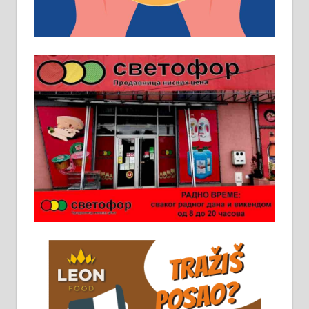
услов. Обезбеђен смештај,
превоз, исхрана. 032/57-41-122 –
локал 22
Пружам услуге завршних радова
у грађевини, хидроизолације и
молерских радова. 061/25-28-058
Ало таксију потребан возач са Б
категоријом. 064/02-85-511
Потребна два радника за рад на
стоваришту „Липа промет” у
Алексинцу. За више
информација доћи лично на
стовариште у улици Максима
Горког 26 сваког радног дана од
8 до 15 часова. 063/465-045