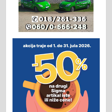
Издајем комплетно опремљену
халу на Житковачком путу, на
плацу површине око 7 ари.
064/321-80-51; 063/102-35-25
На продају легализована, нова,
незавршена кућа површине 160
м2 са плацем од 8 ари у Зеленом
виру у Алексинцу. Могућа
замена. 064/21-63-584
ПОСЛОВНИ ОГЛАСИ
Рудник и флотација Рудник
д.о.о. Рудник запошљава 20
помоћника рудара. Услови:
Основна школа, пожељно радно
искуство на истим и сличним
пословима, али не и неопходан