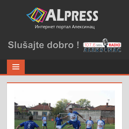
Skip
to
content
Интернет портал Алексинац