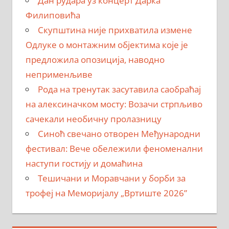
Дан рудара уз концерт Дарка
Филиповића
Скупштина није прихватила измене
Одлуке о монтажним објектима које је
предложила опозиција, наводно
неприменљиве
Рода на тренутак засутавила саобраћај
на алексиначком мосту: Возачи стрпљиво
сачекали необичну пролазницу
Синоћ свечано отворен Међународни
фестивал: Вече обележили феноменални
наступи гостију и домаћина
Тешичани и Моравчани у борби за
трофеј на Меморијалу „Вртиште 2026”