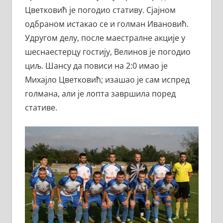
Цветковић је погодио стативу. Сјајном
одбраном истакао се и голман Ивановић.
Удругом делу, после маестралне акције у
шеснаестерцу гостију, Велинов је погодио
циљ. Шансу да повиси на 2:0 имао је
Михајло Цветковић; изашао је сам испред
голмана, али је лопта завршила поред
стативе.