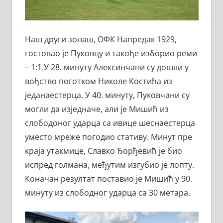
Наш други зонаш, ОФК Напредак 1929,
гостовао је Пуковцу и такође изборио реми
– 1:1.У 28. минуту Алексинчани су дошли у
вођство поготком Николе Костића из
једанаестерца. У 40. минуту, Пуковчани су
могли да изједначе, али је Мишић из
слободоног ударца са ивице шеснаестерца
уместо мреже погодио стативу. Минут пре
краја утакмице, Славко Ђорђевић је био
испред голмана, међутим изгубио је лопту.
Коначан резултат поставио је Мишић у 90.
минуту из слободног ударца са 30 метара.