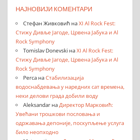
НАЈНОВИЈИ КОМЕНТАРИ
Стефан Живковић
на
XI Al Rock Fest:
Стижу Дивље Јагоде, Црвена Јабука и Al
Rock Symphony
Tomislav Donevski
на
XI Al Rock Fest:
Стижу Дивље Јагоде, Црвена Јабука и Al
Rock Symphony
Perca
на
Стабилизација
водоснабдевања у наредних сат времена,
неки делови града добили воду
Aleksandar
на
Директор Марковић:
Увећани трошкови пословања и
одржавања депоније, поскупљење услуга
било неопходно