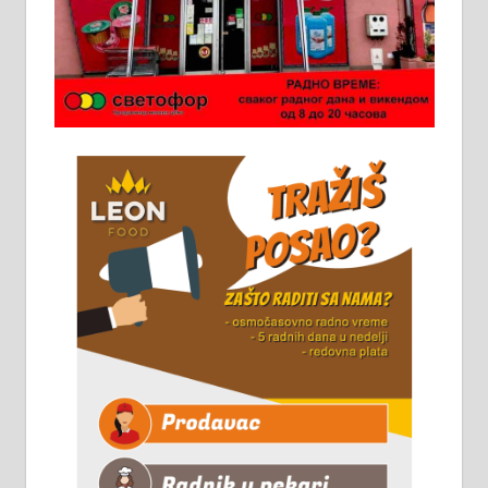
Ало таксију потребан возач са Б
категоријом. 064/02-85-511
Потребна два радника за рад на
стоваришту „Липа промет” у
Алексинцу. За више
информација доћи лично на
стовариште у улици Максима
Горког 26 сваког радног дана од
8 до 15 часова. 063/465-045
Чистим све врсте димњака.
061/32-13-445