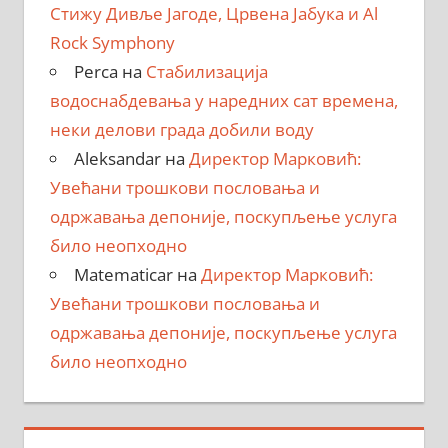
Стижу Дивље Јагоде, Црвена Јабука и Al
Rock Symphony
Perca
на
Стабилизација
водоснабдевања у наредних сат времена,
неки делови града добили воду
Aleksandar
на
Директор Марковић:
Увећани трошкови пословања и
одржавања депоније, поскупљење услуга
било неопходно
Matematicar
на
Директор Марковић:
Увећани трошкови пословања и
одржавања депоније, поскупљење услуга
било неопходно