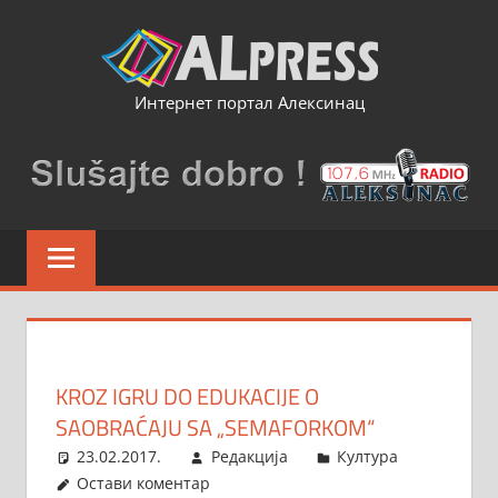
Skip
to
content
Интернет портал Алексинац
KROZ IGRU DO EDUKACIJE O
SAOBRAĆAJU SA „SEMAFORKOM“
23.02.2017.
Редакција
Култура
Остави коментар