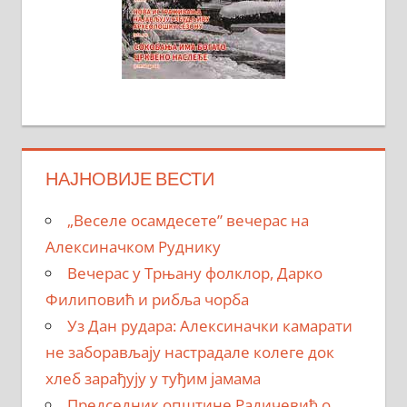
НАЈНОВИЈЕ ВЕСТИ
„Веселе осамдесете” вечерас на
Алексиначком Руднику
Вечерас у Трњану фолклор, Дарко
Филиповић и рибља чорба
Уз Дан рудара: Алексиначки камарати
не заборављају настрадале колеге док
хлеб зарађују у туђим јамама
Председник општине Радичевић о