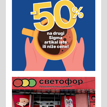
замена. 064/21-63-584
ПОСЛОВНИ ОГЛАСИ
Рудник и флотација Рудник
д.о.о. Рудник запошљава 20
помоћника рудара. Услови:
Основна школа, пожељно радно
искуство на истим и сличним
пословима, али не и неопходан
услов. Обезбеђен смештај,
превоз, исхрана. 032/57-41-122 –
локал 22
Пружам услуге завршних радова
у грађевини, хидроизолације и
молерских радова. 061/25-28-058