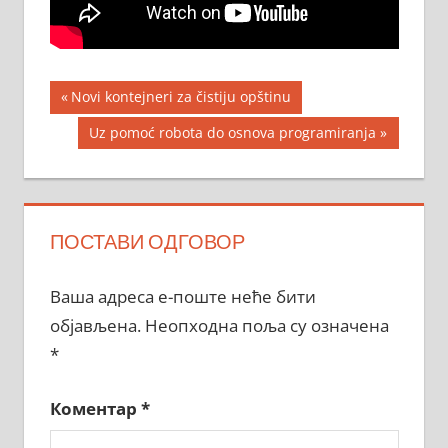
Кретање
Previous
Novi kontejneri za čistiju opštinu
Post:
чланка
Next
Uz pomoć robota do osnova programiranja
Post:
ПОСТАВИ ОДГОВОР
Ваша адреса е-поште неће бити
објављена.
Неопходна поља су означена
*
Коментар
*