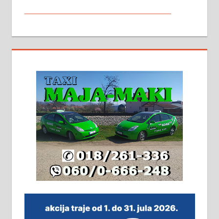
МАЛИ ОГЛАСИ
На продају кућа у Алексинцу,
београдски друм. Две одвојене
стамбене целине једна уз другу.
2х150м2, две гараже, централно
грејање на гас и дрва. Две
адресе. 063/71-74-023
Издајем комплетно опремљену
халу на Житковачком путу, на
плацу површине око 7 ари.
064/321-80-51; 063/102-35-25
На продају легализована, нова,
незавршена кућа површине 160
м2 са плацем од 8 ари у Зеленом
виру у Алексинцу. Могућа