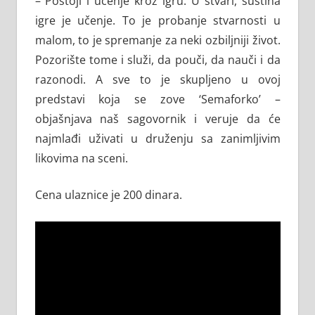
– Postoji i učenje kroz igru. U stvari, suština
igre je učenje. To je probanje stvarnosti u
malom, to je spremanje za neki ozbiljniji život.
Pozorište tome i služi, da pouči, da nauči i da
razonodi. A sve to je skupljeno u ovoj
predstavi koja se zove ‘Semaforko’ –
objašnjava naš sagovornik i veruje da će
najmlađi uživati u druženju sa zanimljivim
likovima na sceni.
Cena ulaznice je 200 dinara.