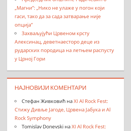
„Магни”: „Нико не улаже у погон који
гаси, тако да за сада затварање није
опција”
Захваљујући Црвеном крсту
Алексинац, деветнаесторо деце из
рударских породица на летњем распусту
у Црној Гори
НАЈНОВИЈИ КОМЕНТАРИ
Стефан Живковић
на
XI Al Rock Fest:
Стижу Дивље Јагоде, Црвена Јабука и Al
Rock Symphony
Tomislav Donevski
на
XI Al Rock Fest: