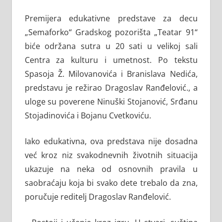
Premijera edukativne predstave za decu
„Semaforko“ Gradskog pozorišta „Teatar 91“
biće održana sutra u 20 sati u velikoj sali
Centra za kulturu i umetnost. Po tekstu
Spasoja Ž. Milovanovića i Branislava Nedića,
predstavu je režirao Dragoslav Ranđelović., a
uloge su poverene Ninuški Stojanović, Srđanu
Stojadinovića i Bojanu Cvetkoviću.
Iako edukativna, ova predstava nije dosadna
već kroz niz svakodnevnih životnih situacija
ukazuje na neka od osnovnih pravila u
saobraćaju koja bi svako dete trebalo da zna,
poručuje reditelj Dragoslav Ranđelović.